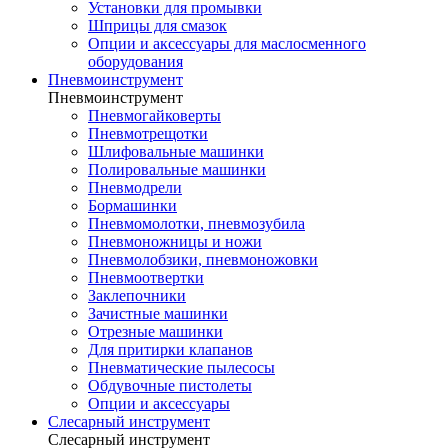
Установки для промывки
Шприцы для смазок
Опции и аксессуары для маслосменного
оборудования
Пневмоинструмент
Пневмоинструмент
Пневмогайковерты
Пневмотрещотки
Шлифовальные машинки
Полировальные машинки
Пневмодрели
Бормашинки
Пневмомолотки, пневмозубила
Пневмоножницы и ножи
Пневмолобзики, пневмоножовки
Пневмоотвертки
Заклепочники
Зачистные машинки
Отрезные машинки
Для притирки клапанов
Пневматические пылесосы
Обдувочные пистолеты
Опции и аксессуары
Слесарный инструмент
Слесарный инструмент