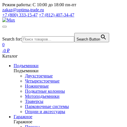
Режим работы:
С 10:00 до 18:00 пн-пт
zakaz@optima-trade.ru
+7 (800) 333-15-47
+7 (812) 407-34-47
Search for:
Search Button
0
-0 ₽
Каталог
Подъемники
Подъемники
Двухстоечные
Четырехстоечные
Ножничные
Подкатные колонны
Мотоподъемники
Траверсы
Парковочные системы
Опции и аксессуары
Гаражное
Гаражное
Прессы