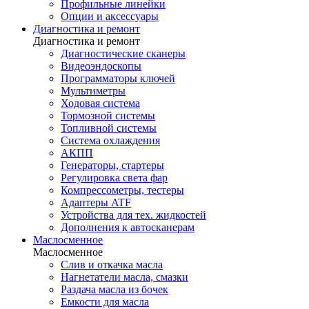
Профильные линейки
Опции и аксессуары
Диагностика и ремонт
Диагностика и ремонт
Диагностические сканеры
Видеоэндоскопы
Программаторы ключей
Мультиметры
Ходовая система
Тормозной системы
Топливной системы
Система охлаждения
АКПП
Генераторы, стартеры
Регулировка света фар
Компрессометры, тестеры
Адаптеры ATF
Устройства для тех. жидкостей
Дополнения к автосканерам
Маслосменное
Маслосменное
Слив и откачка масла
Нагнетатели масла, смазки
Раздача масла из бочек
Емкости для масла