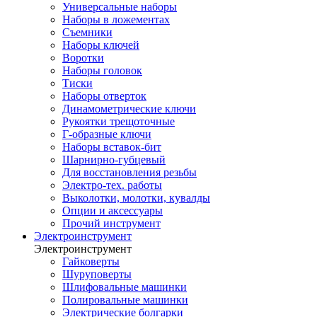
Универсальные наборы
Наборы в ложементах
Съемники
Наборы ключей
Воротки
Наборы головок
Тиски
Наборы отверток
Динамометрические ключи
Рукоятки трещоточные
Г-образные ключи
Наборы вставок-бит
Шарнирно-губцевый
Для восстановления резьбы
Электро-тех. работы
Выколотки, молотки, кувалды
Опции и аксессуары
Прочий инструмент
Электроинструмент
Электроинструмент
Гайковерты
Шуруповерты
Шлифовальные машинки
Полировальные машинки
Электрические болгарки