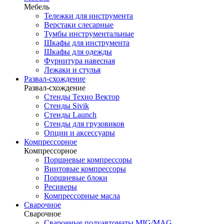
Мебель
Тележки для инструмента
Верстаки слесарные
Тумбы инструментальные
Шкафы для инструмента
Шкафы для одежды
Фурнитура навесная
Лежаки и стулья
Развал-схождение
Развал-схождение
Стенды Техно Вектор
Стенды Sivik
Стенды Launch
Стенды для грузовиков
Опции и аксессуары
Компрессорное
Компрессорное
Поршневые компрессоры
Винтовые компрессоры
Поршневые блоки
Ресиверы
Компрессорные масла
Сварочное
Сварочное
Сварочные полуавтоматы MIG/MAG