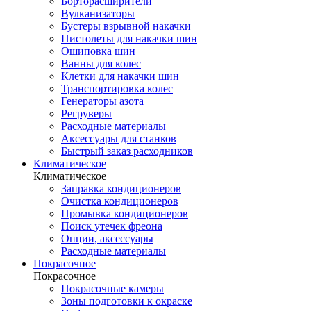
Борторасширители
Вулканизаторы
Бустеры взрывной накачки
Пистолеты для накачки шин
Ошиповка шин
Ванны для колес
Клетки для накачки шин
Транспортировка колес
Генераторы азота
Регруверы
Расходные материалы
Аксессуары для станков
Быстрый заказ расходников
Климатическое
Климатическое
Заправка кондиционеров
Очистка кондиционеров
Промывка кондиционеров
Поиск утечек фреона
Опции, аксессуары
Расходные материалы
Покрасочное
Покрасочное
Покрасочные камеры
Зоны подготовки к окраске