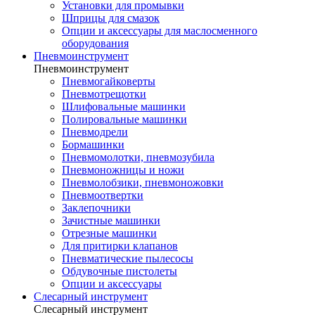
Установки для промывки
Шприцы для смазок
Опции и аксессуары для маслосменного
оборудования
Пневмоинструмент
Пневмоинструмент
Пневмогайковерты
Пневмотрещотки
Шлифовальные машинки
Полировальные машинки
Пневмодрели
Бормашинки
Пневмомолотки, пневмозубила
Пневмоножницы и ножи
Пневмолобзики, пневмоножовки
Пневмоотвертки
Заклепочники
Зачистные машинки
Отрезные машинки
Для притирки клапанов
Пневматические пылесосы
Обдувочные пистолеты
Опции и аксессуары
Слесарный инструмент
Слесарный инструмент