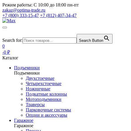
Режим работы:
С 10:00 до 18:00 пн-пт
zakaz@optima-trade.ru
+7 (800) 333-15-47
+7 (812) 407-34-47
Search for:
Search Button
0
-0 ₽
Каталог
Подъемники
Подъемники
Двухстоечные
Четырехстоечные
Ножничные
Подкатные колонны
Мотоподъемники
Траверсы
Парковочные системы
Опции и аксессуары
Гаражное
Гаражное
Прессы