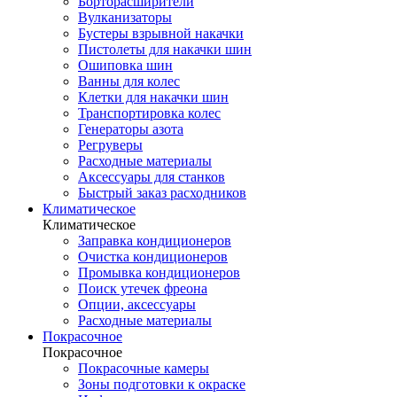
Борторасширители
Вулканизаторы
Бустеры взрывной накачки
Пистолеты для накачки шин
Ошиповка шин
Ванны для колес
Клетки для накачки шин
Транспортировка колес
Генераторы азота
Регруверы
Расходные материалы
Аксессуары для станков
Быстрый заказ расходников
Климатическое
Климатическое
Заправка кондиционеров
Очистка кондиционеров
Промывка кондиционеров
Поиск утечек фреона
Опции, аксессуары
Расходные материалы
Покрасочное
Покрасочное
Покрасочные камеры
Зоны подготовки к окраске