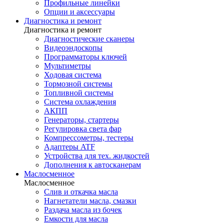
Профильные линейки
Опции и аксессуары
Диагностика и ремонт
Диагностика и ремонт
Диагностические сканеры
Видеоэндоскопы
Программаторы ключей
Мультиметры
Ходовая система
Тормозной системы
Топливной системы
Система охлаждения
АКПП
Генераторы, стартеры
Регулировка света фар
Компрессометры, тестеры
Адаптеры ATF
Устройства для тех. жидкостей
Дополнения к автосканерам
Маслосменное
Маслосменное
Слив и откачка масла
Нагнетатели масла, смазки
Раздача масла из бочек
Емкости для масла