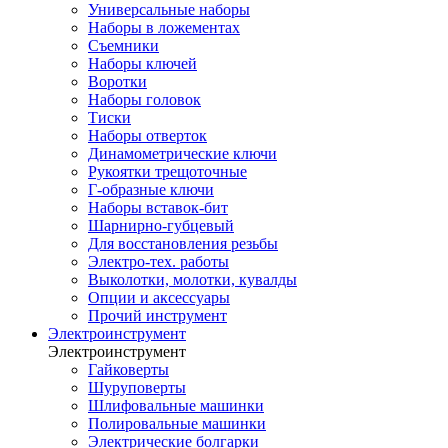
Универсальные наборы
Наборы в ложементах
Съемники
Наборы ключей
Воротки
Наборы головок
Тиски
Наборы отверток
Динамометрические ключи
Рукоятки трещоточные
Г-образные ключи
Наборы вставок-бит
Шарнирно-губцевый
Для восстановления резьбы
Электро-тех. работы
Выколотки, молотки, кувалды
Опции и аксессуары
Прочий инструмент
Электроинструмент
Электроинструмент
Гайковерты
Шуруповерты
Шлифовальные машинки
Полировальные машинки
Электрические болгарки