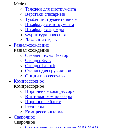
Мебель
Тележки для инструмента
Верстаки слесарные
Тумбы инструментальные
Шкафы для инструмента
Шкафы для одежды
Фурнитура навесная
Лежаки и стулья
Развал-схождение
Развал-схождение
Стенды Техно Вектор
Стенды Sivik
Стенды Launch
Стенды для грузовиков
Опции и аксессуары
Компрессорное
Компрессорное
Поршневые компрессоры
Винтовые компрессоры
Поршневые блоки
Ресиверы
Компрессорные масла
Сварочное
Сварочное
Сварочные полуавтоматы MIG/MAG