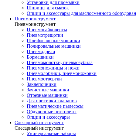
Установки для промывки
Шприцы для смазок
Опции и аксессуары для маслосменного оборудова
Пневмоинструмент
Пневмоинструмент
Пневмогайковерты
Пневмотрещотки
Шлифовальные машинки
Полировальные машинки
Пневмодрели
Бормашинки
Пневмомолотки, пневмозубила
Пневмоножницы и ножи
Пневмолобзики, пневмоножовки
Пневмоотвертки
Заклепочники
Зачистные машинки
Отрезные машинки
Для притирки клапанов
Пневматические пылесосы
Обдувочные пистолеты
Опции и аксессуары
Слесарный инструмент
Слесарный инструмент
Универсальные наборы