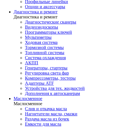
Профильные линейки
Опции и аксессуары
Диагностика и ремонт
Диагностика и ремонт
Диагностические сканеры
Видеоэндоскопы
Программаторы ключей
Мультиметры
Ходовая система
Тормозной системы
Топливной системы
Система охлаждения
АКПП
Генераторы, стартеры
Регулировка света фар
Компрессометры, тестеры
Адаптеры ATF
Устройства для тех. жидкостей
Дополнения к автосканерам
Маслосменное
Маслосменное
Слив и откачка масла
Нагнетатели масла, смазки
Раздача масла из бочек
Емкости для масла