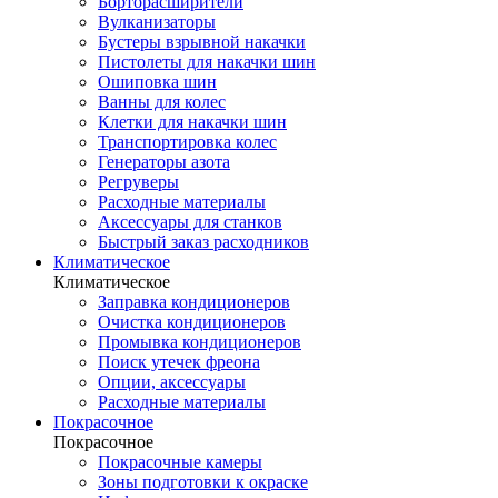
Борторасширители
Вулканизаторы
Бустеры взрывной накачки
Пистолеты для накачки шин
Ошиповка шин
Ванны для колес
Клетки для накачки шин
Транспортировка колес
Генераторы азота
Регруверы
Расходные материалы
Аксессуары для станков
Быстрый заказ расходников
Климатическое
Климатическое
Заправка кондиционеров
Очистка кондиционеров
Промывка кондиционеров
Поиск утечек фреона
Опции, аксессуары
Расходные материалы
Покрасочное
Покрасочное
Покрасочные камеры
Зоны подготовки к окраске