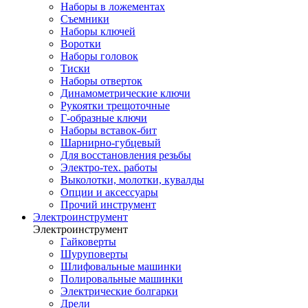
Наборы в ложементах
Съемники
Наборы ключей
Воротки
Наборы головок
Тиски
Наборы отверток
Динамометрические ключи
Рукоятки трещоточные
Г-образные ключи
Наборы вставок-бит
Шарнирно-губцевый
Для восстановления резьбы
Электро-тех. работы
Выколотки, молотки, кувалды
Опции и аксессуары
Прочий инструмент
Электроинструмент
Электроинструмент
Гайковерты
Шуруповерты
Шлифовальные машинки
Полировальные машинки
Электрические болгарки
Дрели