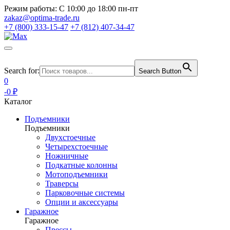
Режим работы:
С 10:00 до 18:00 пн-пт
zakaz@optima-trade.ru
+7 (800) 333-15-47
+7 (812) 407-34-47
Search for:
Search Button
0
-0 ₽
Каталог
Подъемники
Подъемники
Двухстоечные
Четырехстоечные
Ножничные
Подкатные колонны
Мотоподъемники
Траверсы
Парковочные системы
Опции и аксессуары
Гаражное
Гаражное
Прессы