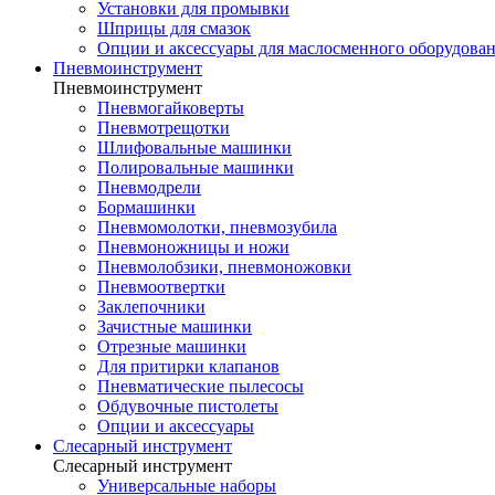
Установки для промывки
Шприцы для смазок
Опции и аксессуары для маслосменного оборудова
Пневмоинструмент
Пневмоинструмент
Пневмогайковерты
Пневмотрещотки
Шлифовальные машинки
Полировальные машинки
Пневмодрели
Бормашинки
Пневмомолотки, пневмозубила
Пневмоножницы и ножи
Пневмолобзики, пневмоножовки
Пневмоотвертки
Заклепочники
Зачистные машинки
Отрезные машинки
Для притирки клапанов
Пневматические пылесосы
Обдувочные пистолеты
Опции и аксессуары
Слесарный инструмент
Слесарный инструмент
Универсальные наборы