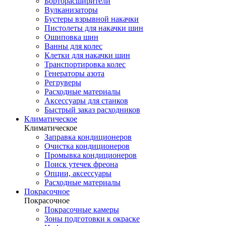
Борторасширители
Вулканизаторы
Бустеры взрывной накачки
Пистолеты для накачки шин
Ошиповка шин
Ванны для колес
Клетки для накачки шин
Транспортировка колес
Генераторы азота
Регруверы
Расходные материалы
Аксессуары для станков
Быстрый заказ расходников
Климатическое
Климатическое
Заправка кондиционеров
Очистка кондиционеров
Промывка кондиционеров
Поиск утечек фреона
Опции, аксессуары
Расходные материалы
Покрасочное
Покрасочное
Покрасочные камеры
Зоны подготовки к окраске