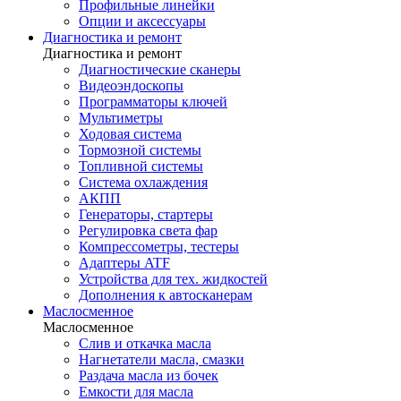
Профильные линейки
Опции и аксессуары
Диагностика и ремонт
Диагностика и ремонт
Диагностические сканеры
Видеоэндоскопы
Программаторы ключей
Мультиметры
Ходовая система
Тормозной системы
Топливной системы
Система охлаждения
АКПП
Генераторы, стартеры
Регулировка света фар
Компрессометры, тестеры
Адаптеры ATF
Устройства для тех. жидкостей
Дополнения к автосканерам
Маслосменное
Маслосменное
Слив и откачка масла
Нагнетатели масла, смазки
Раздача масла из бочек
Емкости для масла