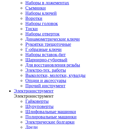
Наборы в ложементах
Съемники
Наборы ключей
Воротки
Наборы головок
Тиски
Наборы отверток
Динамометрические ключи
Рукоятки трещоточные
Г-образные ключи
Наборы вставок-бит
Шарнирно-губцевый
Для восстановления резьбы
Электро-тех. работы
Выколотки, молотки, кувалды
Опции и аксессуары
Прочий инструмент
Электроинструмент
Электроинструмент
Гайковерты
Шуруповерты
Шлифовальные машинки
Полировальные машинки
Электрические болгарки
Дрели