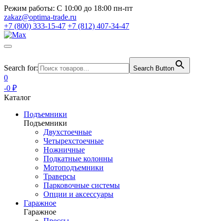
Режим работы:
С 10:00 до 18:00 пн-пт
zakaz@optima-trade.ru
+7 (800) 333-15-47
+7 (812) 407-34-47
Search for:
Search Button
0
-0 ₽
Каталог
Подъемники
Подъемники
Двухстоечные
Четырехстоечные
Ножничные
Подкатные колонны
Мотоподъемники
Траверсы
Парковочные системы
Опции и аксессуары
Гаражное
Гаражное
Прессы