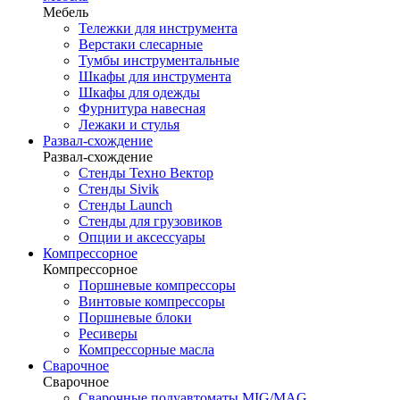
Мебель
Тележки для инструмента
Верстаки слесарные
Тумбы инструментальные
Шкафы для инструмента
Шкафы для одежды
Фурнитура навесная
Лежаки и стулья
Развал-схождение
Развал-схождение
Стенды Техно Вектор
Стенды Sivik
Стенды Launch
Стенды для грузовиков
Опции и аксессуары
Компрессорное
Компрессорное
Поршневые компрессоры
Винтовые компрессоры
Поршневые блоки
Ресиверы
Компрессорные масла
Сварочное
Сварочное
Сварочные полуавтоматы MIG/MAG