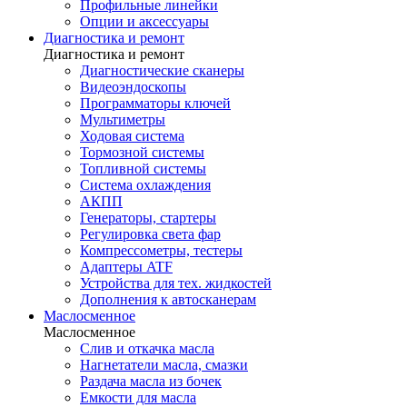
Профильные линейки
Опции и аксессуары
Диагностика и ремонт
Диагностика и ремонт
Диагностические сканеры
Видеоэндоскопы
Программаторы ключей
Мультиметры
Ходовая система
Тормозной системы
Топливной системы
Система охлаждения
АКПП
Генераторы, стартеры
Регулировка света фар
Компрессометры, тестеры
Адаптеры ATF
Устройства для тех. жидкостей
Дополнения к автосканерам
Маслосменное
Маслосменное
Слив и откачка масла
Нагнетатели масла, смазки
Раздача масла из бочек
Емкости для масла