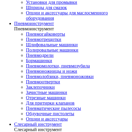
Установки для промывки
Шприцы для смазок
Опции и аксессуары для маслосменного
оборудования
Пневмоинструмент
Пневмоинструмент
Пневмогайковерты
Пневмотрещотки
Шлифовальные машинки
Полировальные машинки
Пневмодрели
Бормашинки
Пневмомолотки, пневмозубила
Пневмоножницы и ножи
Пневмолобзики, пневмоножовки
Пневмоотвертки
Заклепочники
Зачистные машинки
Отрезные машинки
Для притирки клапанов
Пневматические пылесосы
Обдувочные пистолеты
Опции и аксессуары
Слесарный инструмент
Слесарный инструмент