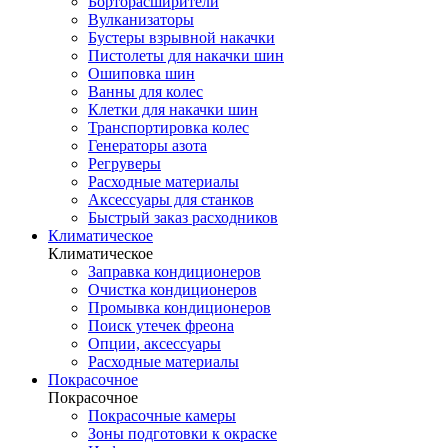
Борторасширители
Вулканизаторы
Бустеры взрывной накачки
Пистолеты для накачки шин
Ошиповка шин
Ванны для колес
Клетки для накачки шин
Транспортировка колес
Генераторы азота
Регруверы
Расходные материалы
Аксессуары для станков
Быстрый заказ расходников
Климатическое
Климатическое
Заправка кондиционеров
Очистка кондиционеров
Промывка кондиционеров
Поиск утечек фреона
Опции, аксессуары
Расходные материалы
Покрасочное
Покрасочное
Покрасочные камеры
Зоны подготовки к окраске