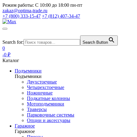
Режим работы:
С 10:00 до 18:00 пн-пт
zakaz@optima-trade.ru
+7 (800) 333-15-47
+7 (812) 407-34-47
Search for:
Search Button
0
-0 ₽
Каталог
Подъемники
Подъемники
Двухстоечные
Четырехстоечные
Ножничные
Подкатные колонны
Мотоподъемники
Траверсы
Парковочные системы
Опции и аксессуары
Гаражное
Гаражное
Прессы