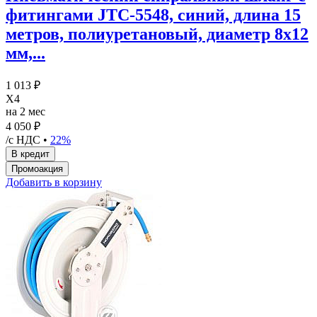
фитингами JTC-5548, синий, длина 15
метров, полиуретановый, диаметр 8х12
мм,...
1 013 ₽
X4
на 2 мес
4 050 ₽
/с НДС •
22%
Добавить в корзину