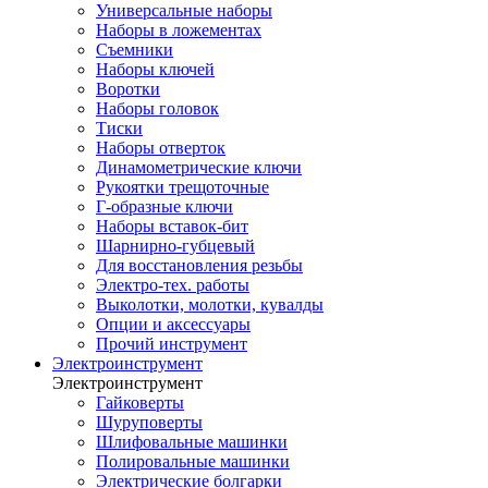
Универсальные наборы
Наборы в ложементах
Съемники
Наборы ключей
Воротки
Наборы головок
Тиски
Наборы отверток
Динамометрические ключи
Рукоятки трещоточные
Г-образные ключи
Наборы вставок-бит
Шарнирно-губцевый
Для восстановления резьбы
Электро-тех. работы
Выколотки, молотки, кувалды
Опции и аксессуары
Прочий инструмент
Электроинструмент
Электроинструмент
Гайковерты
Шуруповерты
Шлифовальные машинки
Полировальные машинки
Электрические болгарки