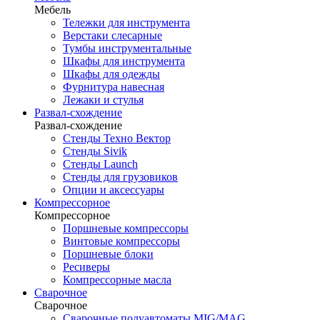
Мебель
Тележки для инструмента
Верстаки слесарные
Тумбы инструментальные
Шкафы для инструмента
Шкафы для одежды
Фурнитура навесная
Лежаки и стулья
Развал-схождение
Развал-схождение
Стенды Техно Вектор
Стенды Sivik
Стенды Launch
Стенды для грузовиков
Опции и аксессуары
Компрессорное
Компрессорное
Поршневые компрессоры
Винтовые компрессоры
Поршневые блоки
Ресиверы
Компрессорные масла
Сварочное
Сварочное
Сварочные полуавтоматы MIG/MAG