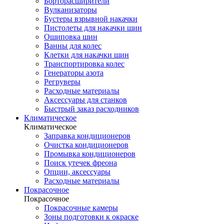
Борторасширители
Вулканизаторы
Бустеры взрывной накачки
Пистолеты для накачки шин
Ошиповка шин
Ванны для колес
Клетки для накачки шин
Транспортировка колес
Генераторы азота
Регруверы
Расходные материалы
Аксессуары для станков
Быстрый заказ расходников
Климатическое
Климатическое
Заправка кондиционеров
Очистка кондиционеров
Промывка кондиционеров
Поиск утечек фреона
Опции, аксессуары
Расходные материалы
Покрасочное
Покрасочное
Покрасочные камеры
Зоны подготовки к окраске