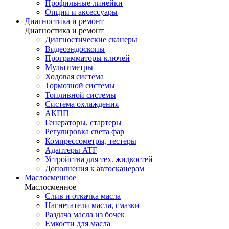
Профильные линейки
Опции и аксессуары
Диагностика и ремонт
Диагностика и ремонт
Диагностические сканеры
Видеоэндоскопы
Программаторы ключей
Мультиметры
Ходовая система
Тормозной системы
Топливной системы
Система охлаждения
АКПП
Генераторы, стартеры
Регулировка света фар
Компрессометры, тестеры
Адаптеры ATF
Устройства для тех. жидкостей
Дополнения к автосканерам
Маслосменное
Маслосменное
Слив и откачка масла
Нагнетатели масла, смазки
Раздача масла из бочек
Емкости для масла