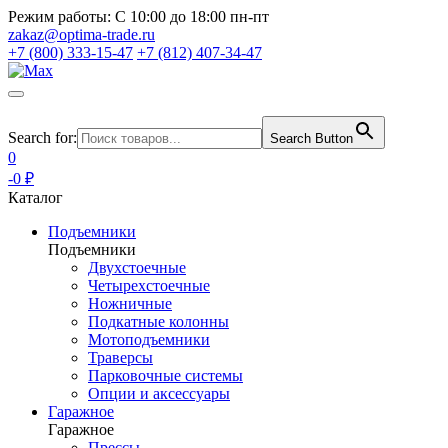
Режим работы:
С 10:00 до 18:00 пн-пт
zakaz@optima-trade.ru
+7 (800) 333-15-47
+7 (812) 407-34-47
Search for:
Search Button
0
-0 ₽
Каталог
Подъемники
Подъемники
Двухстоечные
Четырехстоечные
Ножничные
Подкатные колонны
Мотоподъемники
Траверсы
Парковочные системы
Опции и аксессуары
Гаражное
Гаражное
Прессы