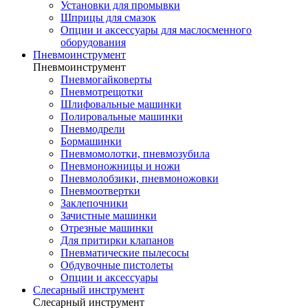
Установки для промывки
Шприцы для смазок
Опции и аксессуары для маслосменного
оборудования
Пневмоинструмент
Пневмоинструмент
Пневмогайковерты
Пневмотрещотки
Шлифовальные машинки
Полировальные машинки
Пневмодрели
Бормашинки
Пневмомолотки, пневмозубила
Пневмоножницы и ножи
Пневмолобзики, пневмоножовки
Пневмоотвертки
Заклепочники
Зачистные машинки
Отрезные машинки
Для притирки клапанов
Пневматические пылесосы
Обдувочные пистолеты
Опции и аксессуары
Слесарный инструмент
Слесарный инструмент