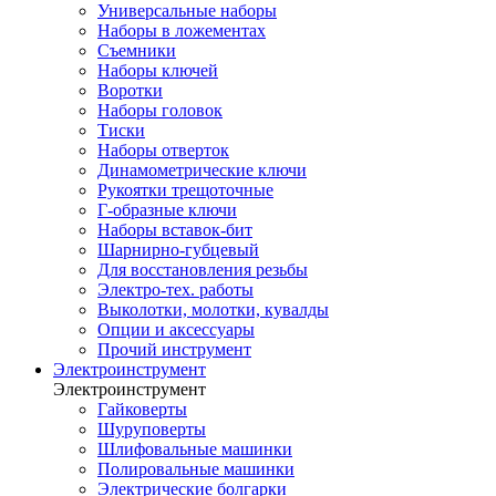
Универсальные наборы
Наборы в ложементах
Съемники
Наборы ключей
Воротки
Наборы головок
Тиски
Наборы отверток
Динамометрические ключи
Рукоятки трещоточные
Г-образные ключи
Наборы вставок-бит
Шарнирно-губцевый
Для восстановления резьбы
Электро-тех. работы
Выколотки, молотки, кувалды
Опции и аксессуары
Прочий инструмент
Электроинструмент
Электроинструмент
Гайковерты
Шуруповерты
Шлифовальные машинки
Полировальные машинки
Электрические болгарки