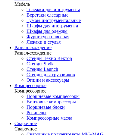
Мебель
Тележки для инструмента
Верстаки слесарные
Тумбы инструментальные
Шкафы для инструмента
Шкафы для одежды
Фурнитура навесная
Лежаки и стулья
Развал-схождение
Развал-схождение
Стенды Техно Вектор
Стенды Sivik
Стенды Launch
Стенды для грузовиков
Опции и аксессуары
Компрессорное
Компрессорное
Поршневые компрессоры
Винтовые компрессоры
Поршневые блоки
Ресиверы
Компрессорные масла
Сварочное
Сварочное
Сварочные полуавтоматы MIG/MAG