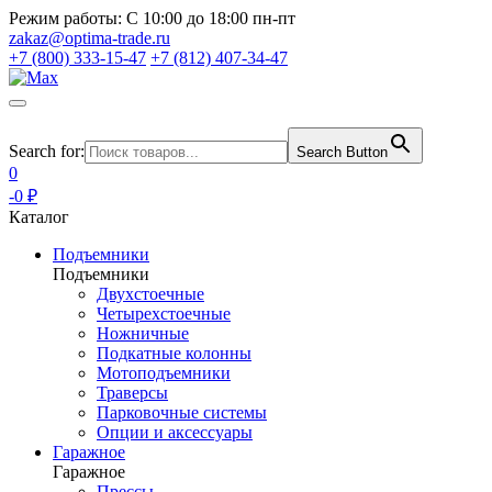
Режим работы:
С 10:00 до 18:00 пн-пт
zakaz@optima-trade.ru
+7 (800) 333-15-47
+7 (812) 407-34-47
Search for:
Search Button
0
-0 ₽
Каталог
Подъемники
Подъемники
Двухстоечные
Четырехстоечные
Ножничные
Подкатные колонны
Мотоподъемники
Траверсы
Парковочные системы
Опции и аксессуары
Гаражное
Гаражное
Прессы