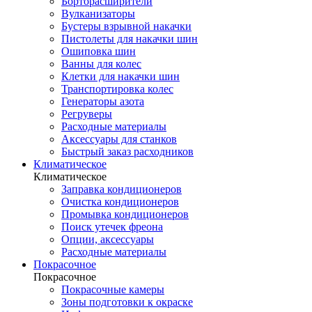
Борторасширители
Вулканизаторы
Бустеры взрывной накачки
Пистолеты для накачки шин
Ошиповка шин
Ванны для колес
Клетки для накачки шин
Транспортировка колес
Генераторы азота
Регруверы
Расходные материалы
Аксессуары для станков
Быстрый заказ расходников
Климатическое
Климатическое
Заправка кондиционеров
Очистка кондиционеров
Промывка кондиционеров
Поиск утечек фреона
Опции, аксессуары
Расходные материалы
Покрасочное
Покрасочное
Покрасочные камеры
Зоны подготовки к окраске