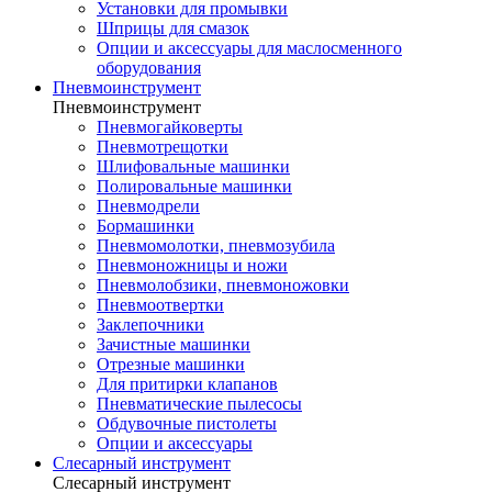
Установки для промывки
Шприцы для смазок
Опции и аксессуары для маслосменного
оборудования
Пневмоинструмент
Пневмоинструмент
Пневмогайковерты
Пневмотрещотки
Шлифовальные машинки
Полировальные машинки
Пневмодрели
Бормашинки
Пневмомолотки, пневмозубила
Пневмоножницы и ножи
Пневмолобзики, пневмоножовки
Пневмоотвертки
Заклепочники
Зачистные машинки
Отрезные машинки
Для притирки клапанов
Пневматические пылесосы
Обдувочные пистолеты
Опции и аксессуары
Слесарный инструмент
Слесарный инструмент