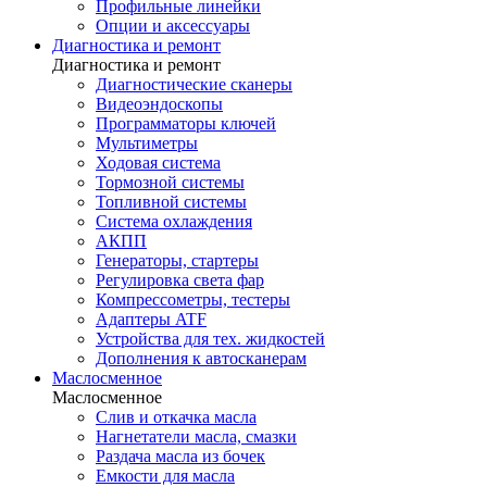
Профильные линейки
Опции и аксессуары
Диагностика и ремонт
Диагностика и ремонт
Диагностические сканеры
Видеоэндоскопы
Программаторы ключей
Мультиметры
Ходовая система
Тормозной системы
Топливной системы
Система охлаждения
АКПП
Генераторы, стартеры
Регулировка света фар
Компрессометры, тестеры
Адаптеры ATF
Устройства для тех. жидкостей
Дополнения к автосканерам
Маслосменное
Маслосменное
Слив и откачка масла
Нагнетатели масла, смазки
Раздача масла из бочек
Емкости для масла