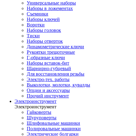
Универсальные наборы
Наборы в ложементах
Съемники
Наборы ключей
Воротки
Наборы головок
Тиски
Наборы отверток
Динамометрические ключи
Рукоятки трещоточные
Г-образные ключи
Наборы вставок-бит
Шарнирно-губцевый
Для восстановления резьбы
Электро-тех. работы
Выколотки, молотки, кувалды
Опции и аксессуары
Прочий инструмент
Электроинструмент
Электроинструмент
Гайковерты
Шуруповерты
Шлифовальные машинки
Полировальные машинки
Электрические болгарки