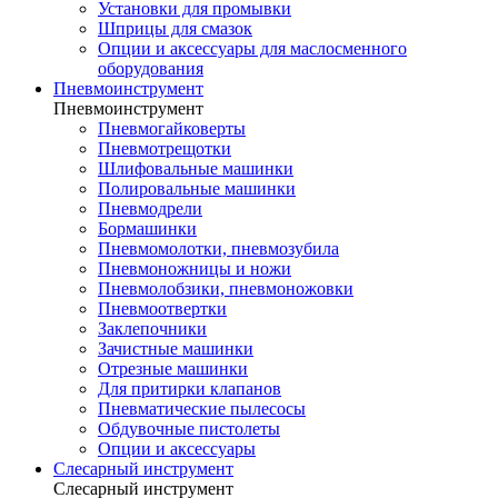
Установки для промывки
Шприцы для смазок
Опции и аксессуары для маслосменного
оборудования
Пневмоинструмент
Пневмоинструмент
Пневмогайковерты
Пневмотрещотки
Шлифовальные машинки
Полировальные машинки
Пневмодрели
Бормашинки
Пневмомолотки, пневмозубила
Пневмоножницы и ножи
Пневмолобзики, пневмоножовки
Пневмоотвертки
Заклепочники
Зачистные машинки
Отрезные машинки
Для притирки клапанов
Пневматические пылесосы
Обдувочные пистолеты
Опции и аксессуары
Слесарный инструмент
Слесарный инструмент