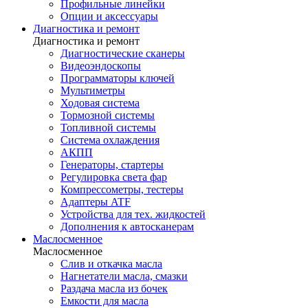
Профильные линейки
Опции и аксессуары
Диагностика и ремонт
Диагностика и ремонт
Диагностические сканеры
Видеоэндоскопы
Программаторы ключей
Мультиметры
Ходовая система
Тормозной системы
Топливной системы
Система охлаждения
АКПП
Генераторы, стартеры
Регулировка света фар
Компрессометры, тестеры
Адаптеры ATF
Устройства для тех. жидкостей
Дополнения к автосканерам
Маслосменное
Маслосменное
Слив и откачка масла
Нагнетатели масла, смазки
Раздача масла из бочек
Емкости для масла