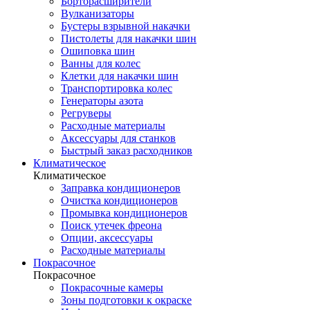
Борторасширители
Вулканизаторы
Бустеры взрывной накачки
Пистолеты для накачки шин
Ошиповка шин
Ванны для колес
Клетки для накачки шин
Транспортировка колес
Генераторы азота
Регруверы
Расходные материалы
Аксессуары для станков
Быстрый заказ расходников
Климатическое
Климатическое
Заправка кондиционеров
Очистка кондиционеров
Промывка кондиционеров
Поиск утечек фреона
Опции, аксессуары
Расходные материалы
Покрасочное
Покрасочное
Покрасочные камеры
Зоны подготовки к окраске