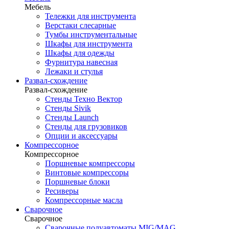
Мебель
Тележки для инструмента
Верстаки слесарные
Тумбы инструментальные
Шкафы для инструмента
Шкафы для одежды
Фурнитура навесная
Лежаки и стулья
Развал-схождение
Развал-схождение
Стенды Техно Вектор
Стенды Sivik
Стенды Launch
Стенды для грузовиков
Опции и аксессуары
Компрессорное
Компрессорное
Поршневые компрессоры
Винтовые компрессоры
Поршневые блоки
Ресиверы
Компрессорные масла
Сварочное
Сварочное
Сварочные полуавтоматы MIG/MAG