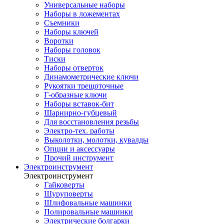
Универсальные наборы
Наборы в ложементах
Съемники
Наборы ключей
Воротки
Наборы головок
Тиски
Наборы отверток
Динамометрические ключи
Рукоятки трещоточные
Г-образные ключи
Наборы вставок-бит
Шарнирно-губцевый
Для восстановления резьбы
Электро-тех. работы
Выколотки, молотки, кувалды
Опции и аксессуары
Прочий инструмент
Электроинструмент
Электроинструмент
Гайковерты
Шуруповерты
Шлифовальные машинки
Полировальные машинки
Электрические болгарки