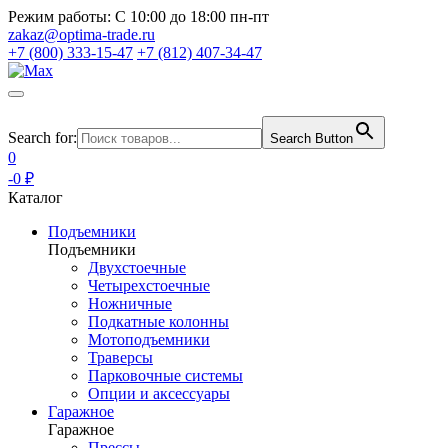
Режим работы:
С 10:00 до 18:00 пн-пт
zakaz@optima-trade.ru
+7 (800) 333-15-47
+7 (812) 407-34-47
Search for:
Search Button
0
-0 ₽
Каталог
Подъемники
Подъемники
Двухстоечные
Четырехстоечные
Ножничные
Подкатные колонны
Мотоподъемники
Траверсы
Парковочные системы
Опции и аксессуары
Гаражное
Гаражное
Прессы