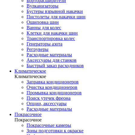
Борторасширители
Вулканизаторы
Бустеры взрывной накачки
Пистолеты для накачки шин
Ошиповка шин
Ванны для колес
Клетки для накачки шин
Транспортировка колес
Генераторы азота
Регруверы
Расходные материалы
Аксессуары для станков
Быстрый заказ расходников
Климатическое
Климатическое
Заправка кондиционеров
Очистка кондиционеров
Промывка кондиционеров
Поиск утечек фреона
Опции, аксессуары
Расходные материалы
Покрасочное
Покрасочное
Покрасочные камеры
Зоны подготовки к окраске