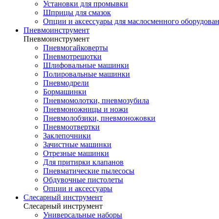
Установки для промывки
Шприцы для смазок
Опции и аксессуары для маслосменного оборудова
Пневмоинструмент
Пневмоинструмент
Пневмогайковерты
Пневмотрещотки
Шлифовальные машинки
Полировальные машинки
Пневмодрели
Бормашинки
Пневмомолотки, пневмозубила
Пневмоножницы и ножи
Пневмолобзики, пневмоножовки
Пневмоотвертки
Заклепочники
Зачистные машинки
Отрезные машинки
Для притирки клапанов
Пневматические пылесосы
Обдувочные пистолеты
Опции и аксессуары
Слесарный инструмент
Слесарный инструмент
Универсальные наборы