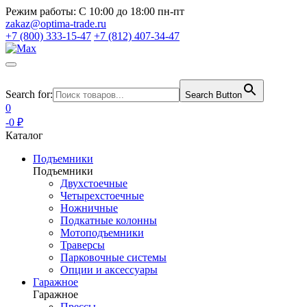
Режим работы:
С 10:00 до 18:00 пн-пт
zakaz@optima-trade.ru
+7 (800) 333-15-47
+7 (812) 407-34-47
Search for:
Search Button
0
-0 ₽
Каталог
Подъемники
Подъемники
Двухстоечные
Четырехстоечные
Ножничные
Подкатные колонны
Мотоподъемники
Траверсы
Парковочные системы
Опции и аксессуары
Гаражное
Гаражное
Прессы