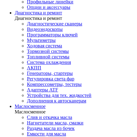
Профильные линейки
Опции и аксессуары
Диагностика и ремонт
Диагностика и ремонт
Диагностические сканеры
Видеоэндоскопы
Программаторы ключей
Мультиметры
Ходовая система
Тормозной системы
Топливной системы
Система охлаждения
АКПП
Генераторы, стартеры
Регулировка света фар
Компрессометры, тестеры
Адаптеры ATF
Устройства для тех. жидкостей
Дополнения к автосканерам
Маслосменное
Маслосменное
Слив и откачка масла
Нагнетатели масла, смазки
Раздача масла из бочек
Емкости для масла