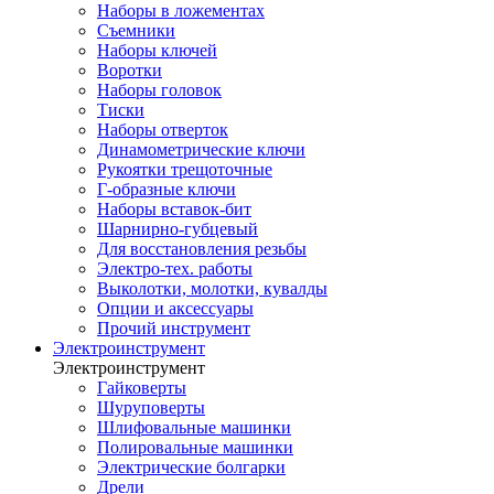
Наборы в ложементах
Съемники
Наборы ключей
Воротки
Наборы головок
Тиски
Наборы отверток
Динамометрические ключи
Рукоятки трещоточные
Г-образные ключи
Наборы вставок-бит
Шарнирно-губцевый
Для восстановления резьбы
Электро-тех. работы
Выколотки, молотки, кувалды
Опции и аксессуары
Прочий инструмент
Электроинструмент
Электроинструмент
Гайковерты
Шуруповерты
Шлифовальные машинки
Полировальные машинки
Электрические болгарки
Дрели