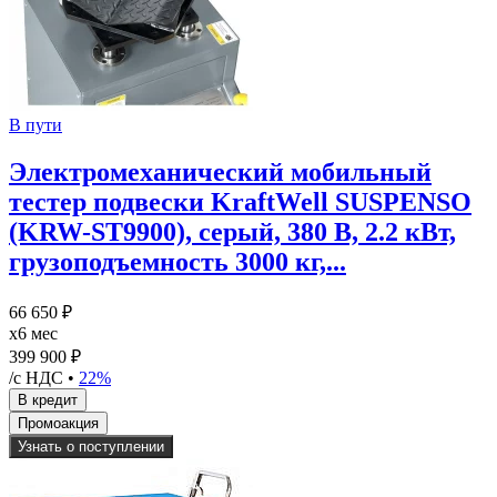
В пути
Электромеханический мобильный
тестер подвески KraftWell SUSPENSO
(KRW-ST9900), серый, 380 В, 2.2 кВт,
грузоподъемность 3000 кг,...
66 650 ₽
x6 мес
399 900 ₽
/с НДС •
22%
Узнать о поступлении