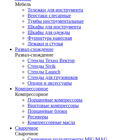
Мебель
Тележки для инструмента
Верстаки слесарные
Тумбы инструментальные
Шкафы для инструмента
Шкафы для одежды
Фурнитура навесная
Лежаки и стулья
Развал-схождение
Развал-схождение
Стенды Техно Вектор
Стенды Sivik
Стенды Launch
Стенды для грузовиков
Опции и аксессуары
Компрессорное
Компрессорное
Поршневые компрессоры
Винтовые компрессоры
Поршневые блоки
Ресиверы
Компрессорные масла
Сварочное
Сварочное
Сварочные полуавтоматы MIG/MAG