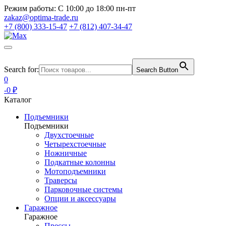
Режим работы:
С 10:00 до 18:00 пн-пт
zakaz@optima-trade.ru
+7 (800) 333-15-47
+7 (812) 407-34-47
Search for:
Search Button
0
-0 ₽
Каталог
Подъемники
Подъемники
Двухстоечные
Четырехстоечные
Ножничные
Подкатные колонны
Мотоподъемники
Траверсы
Парковочные системы
Опции и аксессуары
Гаражное
Гаражное
Прессы