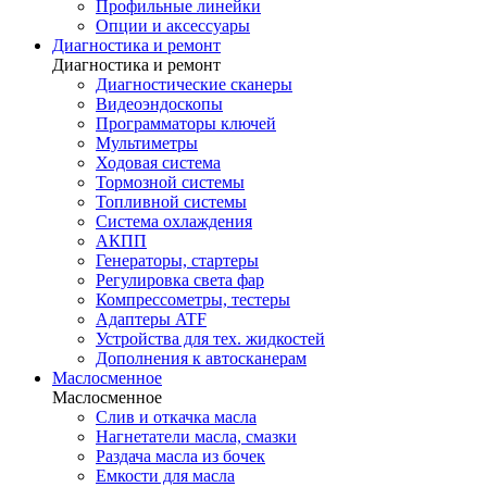
Профильные линейки
Опции и аксессуары
Диагностика и ремонт
Диагностика и ремонт
Диагностические сканеры
Видеоэндоскопы
Программаторы ключей
Мультиметры
Ходовая система
Тормозной системы
Топливной системы
Система охлаждения
АКПП
Генераторы, стартеры
Регулировка света фар
Компрессометры, тестеры
Адаптеры ATF
Устройства для тех. жидкостей
Дополнения к автосканерам
Маслосменное
Маслосменное
Слив и откачка масла
Нагнетатели масла, смазки
Раздача масла из бочек
Емкости для масла