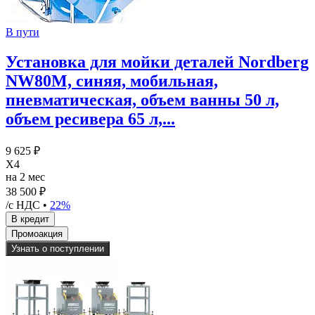
В пути
Установка для мойки деталей Nordberg
NW80M, синяя, мобильная,
пневматическая, объем ванны 50 л,
объем ресивера 65 л,...
9 625 ₽
X4
на 2 мес
38 500 ₽
/с НДС •
22%
Узнать о поступлении