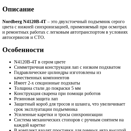
Описание
Nordberg N4120B-4T
– это двухстоечный подъемник серого
цвета с нижней синхронизацией, применяемый при осмотрах
и ремонтных работах с легковым автотранспортом в условиях
автосервисов и СТО.
Особенности
N4120B-4T в сером цвете
Симметричная конструкция лап с низким подхватом
Гидравлические цилиндры изготовлены из
качественных компонентов
Имеет 2-х секционные подхваты
Толщина стали до покраски 5 мм
Конструкция сварена при помощи роботов
Резиновая защита лап
Защитный короб для тросов и шланга, что увеличивает
срок эксплуатации подъемника
Усиленные каретки и тросы синхронизации
Система механических стопоров с ручным снятием на
каждой каретке
В комплект входят проставки для рамных авто высотой