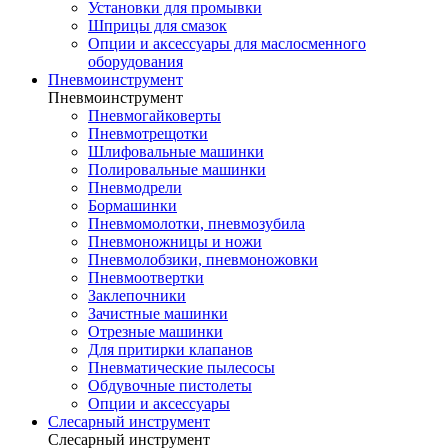
Установки для промывки
Шприцы для смазок
Опции и аксессуары для маслосменного
оборудования
Пневмоинструмент
Пневмоинструмент
Пневмогайковерты
Пневмотрещотки
Шлифовальные машинки
Полировальные машинки
Пневмодрели
Бормашинки
Пневмомолотки, пневмозубила
Пневмоножницы и ножи
Пневмолобзики, пневмоножовки
Пневмоотвертки
Заклепочники
Зачистные машинки
Отрезные машинки
Для притирки клапанов
Пневматические пылесосы
Обдувочные пистолеты
Опции и аксессуары
Слесарный инструмент
Слесарный инструмент