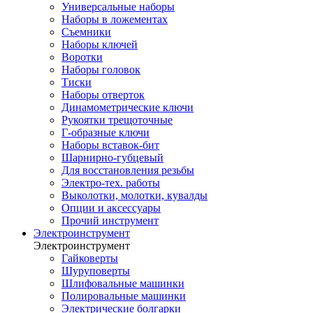
Универсальные наборы
Наборы в ложементах
Съемники
Наборы ключей
Воротки
Наборы головок
Тиски
Наборы отверток
Динамометрические ключи
Рукоятки трещоточные
Г-образные ключи
Наборы вставок-бит
Шарнирно-губцевый
Для восстановления резьбы
Электро-тех. работы
Выколотки, молотки, кувалды
Опции и аксессуары
Прочий инструмент
Электроинструмент
Электроинструмент
Гайковерты
Шуруповерты
Шлифовальные машинки
Полировальные машинки
Электрические болгарки