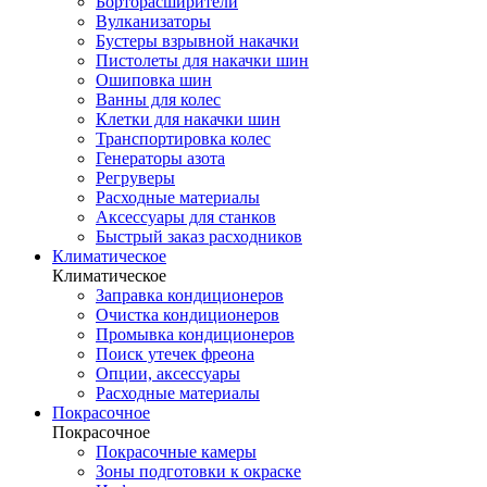
Борторасширители
Вулканизаторы
Бустеры взрывной накачки
Пистолеты для накачки шин
Ошиповка шин
Ванны для колес
Клетки для накачки шин
Транспортировка колес
Генераторы азота
Регруверы
Расходные материалы
Аксессуары для станков
Быстрый заказ расходников
Климатическое
Климатическое
Заправка кондиционеров
Очистка кондиционеров
Промывка кондиционеров
Поиск утечек фреона
Опции, аксессуары
Расходные материалы
Покрасочное
Покрасочное
Покрасочные камеры
Зоны подготовки к окраске