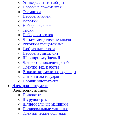
Универсальные наборы
Наборы в ложементах
Съемники
Наборы ключей
Воротки
Наборы головок
Тиски
Наборы отверток
Динамометрические ключи
Рукоятки трещоточные
Г-образные ключи
Наборы вставок-бит
Шарнирно-губцевый
Для восстановления резьбы
Электро-тех. работы
Выколотки, молотки, кувалды
Опции и аксессуары
Прочий инструмент
Электроинструмент
Электроинструмент
Гайковерты
Шуруповерты
Шлифовальные машинки
Полировальные машинки
Электрические болгарки