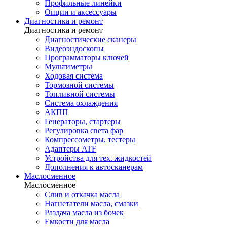
Профильные линейки
Опции и аксессуары
Диагностика и ремонт
Диагностика и ремонт
Диагностические сканеры
Видеоэндоскопы
Программаторы ключей
Мультиметры
Ходовая система
Тормозной системы
Топливной системы
Система охлаждения
АКПП
Генераторы, стартеры
Регулировка света фар
Компрессометры, тестеры
Адаптеры ATF
Устройства для тех. жидкостей
Дополнения к автосканерам
Маслосменное
Маслосменное
Слив и откачка масла
Нагнетатели масла, смазки
Раздача масла из бочек
Емкости для масла