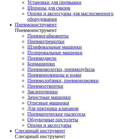
Установки для промывки
Шприцы для смазок
Опции и аксессуары для маслосменного
оборудования
Пневмоинструмент
Пневмоинструмент
Пневмогайковерты
Пневмотрещотки
Шлифовальные машинки
Полировальные машинки
Пневмодрели
Бормашинки
Пневмомолотки, пневмозубила
Пневмоножницы и ножи
Пневмолобзики, пневмоножовки
Пневмоотвертки
Заклепочники
Зачистные машинки
Отрезные машинки
Для притирки клапанов
Пневматические пылесосы
Обдувочные пистолеты
Опции и аксессуары
Слесарный инструмент
Слесарный инструмент