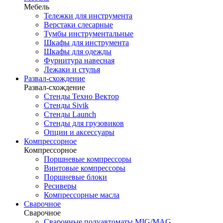
Мебель
Тележки для инструмента
Верстаки слесарные
Тумбы инструментальные
Шкафы для инструмента
Шкафы для одежды
Фурнитура навесная
Лежаки и стулья
Развал-схождение
Развал-схождение
Стенды Техно Вектор
Стенды Sivik
Стенды Launch
Стенды для грузовиков
Опции и аксессуары
Компрессорное
Компрессорное
Поршневые компрессоры
Винтовые компрессоры
Поршневые блоки
Ресиверы
Компрессорные масла
Сварочное
Сварочное
Сварочные полуавтоматы MIG/MAG