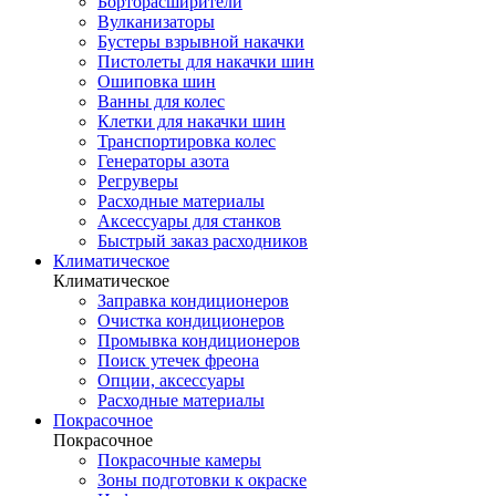
Борторасширители
Вулканизаторы
Бустеры взрывной накачки
Пистолеты для накачки шин
Ошиповка шин
Ванны для колес
Клетки для накачки шин
Транспортировка колес
Генераторы азота
Регруверы
Расходные материалы
Аксессуары для станков
Быстрый заказ расходников
Климатическое
Климатическое
Заправка кондиционеров
Очистка кондиционеров
Промывка кондиционеров
Поиск утечек фреона
Опции, аксессуары
Расходные материалы
Покрасочное
Покрасочное
Покрасочные камеры
Зоны подготовки к окраске