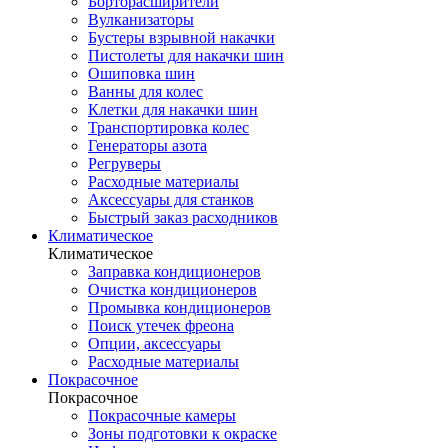
Борторасширители
Вулканизаторы
Бустеры взрывной накачки
Пистолеты для накачки шин
Ошиповка шин
Ванны для колес
Клетки для накачки шин
Транспортировка колес
Генераторы азота
Регруверы
Расходные материалы
Аксессуары для станков
Быстрый заказ расходников
Климатическое
Климатическое
Заправка кондиционеров
Очистка кондиционеров
Промывка кондиционеров
Поиск утечек фреона
Опции, аксессуары
Расходные материалы
Покрасочное
Покрасочное
Покрасочные камеры
Зоны подготовки к окраске