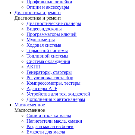
Профильные линейки
Опции и аксессуары
Диагностика и ремонт
Диагностика и ремонт
Диагностические сканеры
Видеоэндоскопы
Программаторы ключей
Мультиметры
Ходовая система
Тормозной системы
Топливной системы
Система охлаждения
АКПП
Генераторы, стартеры
Регулировка света фар
Компрессометры, тестеры
Адаптеры ATF
Устройства для тех. жидкостей
Дополнения к автосканерам
Маслосменное
Маслосменное
Слив и откачка масла
Нагнетатели масла, смазки
Раздача масла из бочек
Емкости для масла