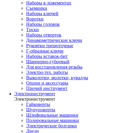
Наборы в ложементах
Съемники
Наборы ключей
Воротки
Наборы головок
Тиски
Наборы отверток
Динамометрические ключи
Рукоятки трещоточные
Г-образные ключи
Наборы вставок-бит
Шарнирно-губцевый
Для восстановления резьбы
Электро-тех. работы
Выколотки, молотки, кувалды
Опции и аксессуары
Прочий инструмент
Электроинструмент
Электроинструмент
Гайковерты
Шуруповерты
Шлифовальные машинки
Полировальные машинки
Электрические болгарки
Дрели