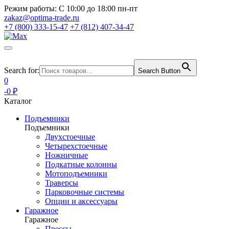
Режим работы:
С 10:00 до 18:00 пн-пт
zakaz@optima-trade.ru
+7 (800) 333-15-47
+7 (812) 407-34-47
Search for:
Search Button
0
-0 ₽
Каталог
Подъемники
Подъемники
Двухстоечные
Четырехстоечные
Ножничные
Подкатные колонны
Мотоподъемники
Траверсы
Парковочные системы
Опции и аксессуары
Гаражное
Гаражное
Прессы