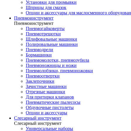
Установки для промывки
Шприцы для смазок
Опции и аксессуары для маслосменного оборудова
Пневмоинструмент
Пневмоинструмент
Пневмогайковерты
Пневмотрещотки
Шлифовальные машинки
Полировальные машинки
Пневмодрели
Бормашинки
Пневмомолотки, пневмозубила
Пневмоножницы и ножи
Пневмолобзики, пневмоножовки
Пневмоотвертки
Заклепочники
Зачистные машинки
Отрезные машинки
Для притирки клапанов
Пневматические пылесосы
Обдувочные пистолеты
Опции и аксессуары
Слесарный инструмент
Слесарный инструмент
Универсальные наборы