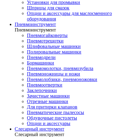
Установки для промывки
Шприцы для смазок
Опции и аксессуары для маслосменного
оборудования
Пневмоинструмент
Пневмоинструмент
Пневмогайковерты
Пневмотрещотки
Шлифовальные машинки
Полировальные машинки
Пневмодрели
Бормашинки
Пневмомолотки, пневмозубила
Пневмоножницы и ножи
Пневмолобзики, пневмоножовки
Пневмоотвертки
Заклепочники
Зачистные машинки
Отрезные машинки
Для притирки клапанов
Пневматические пылесосы
Обдувочные пистолеты
Опции и аксессуары
Слесарный инструмент
Слесарный инструмент