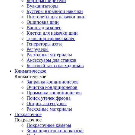
Борторасширители
Вулканизаторы
Бустеры взрывной накачки
Пистолеты для накачки шин
Ошиповка шин
Ванны для колес
Клетки для накачки шин
Транспортировка колес
Генераторы азота
Регруверы
Расходные материалы
Аксессуары для станков
Быстрый заказ расходников
Климатическое
Климатическое
Заправка кондиционеров
Очистка кондиционеров
Промывка кондиционеров
Поиск утечек фреона
Опции, аксессуары
Расходные материалы
Покрасочное
Покрасочное
Покрасочные камеры
Зоны подготовки к окраске