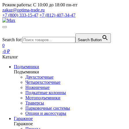
Режим работы:
С 10:00 до 18:00 пн-пт
zakaz@optima-trade.ru
+7 (800) 333-15-47
+7 (812) 407-34-47
Search for:
Search Button
0
-0 ₽
Каталог
Подъемники
Подъемники
Двухстоечные
Четырехстоечные
Ножничные
Подкатные колонны
Мотоподъемники
Траверсы
Парковочные системы
Опции и аксессуары
Гаражное
Гаражное
Прессы