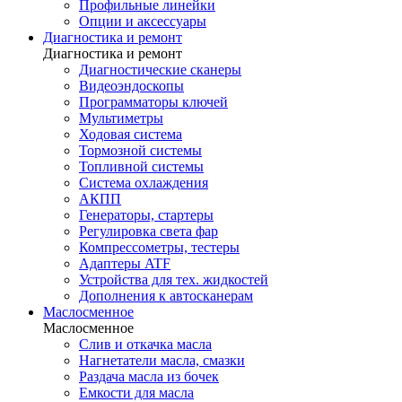
Профильные линейки
Опции и аксессуары
Диагностика и ремонт
Диагностика и ремонт
Диагностические сканеры
Видеоэндоскопы
Программаторы ключей
Мультиметры
Ходовая система
Тормозной системы
Топливной системы
Система охлаждения
АКПП
Генераторы, стартеры
Регулировка света фар
Компрессометры, тестеры
Адаптеры ATF
Устройства для тех. жидкостей
Дополнения к автосканерам
Маслосменное
Маслосменное
Слив и откачка масла
Нагнетатели масла, смазки
Раздача масла из бочек
Емкости для масла