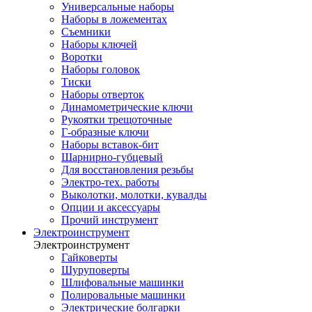
Универсальные наборы
Наборы в ложементах
Съемники
Наборы ключей
Воротки
Наборы головок
Тиски
Наборы отверток
Динамометрические ключи
Рукоятки трещоточные
Г-образные ключи
Наборы вставок-бит
Шарнирно-губцевый
Для восстановления резьбы
Электро-тех. работы
Выколотки, молотки, кувалды
Опции и аксессуары
Прочий инструмент
Электроинструмент
Электроинструмент
Гайковерты
Шуруповерты
Шлифовальные машинки
Полировальные машинки
Электрические болгарки