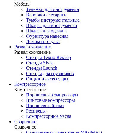
Мебель
Тележки для инструмента
Верстаки слесарные
Тумбы инструментальные
Шкафы для инструмента
Шкафы для одежды
Фурнитура навесная
Лежаки и стулья
Развал-схождение
Развал-схождение
Стенды Техно Вектор
Стенды Sivik
Стенды Launch
Стенды для грузовиков
Опции и аксессуары
Компрессорное
Компрессорное
Поршневые компрессоры
Винтовые компрессоры
Поршневые блоки
Ресиверы
Компрессорные масла
Сварочное
Сварочное
Сварочные полуавтоматы MIG/MAG