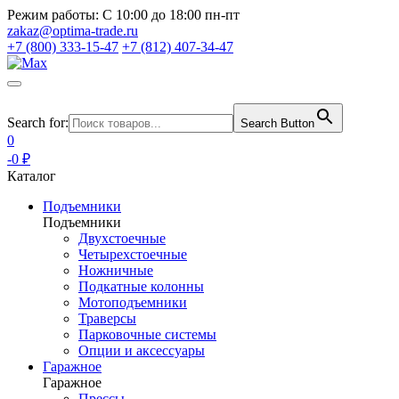
Режим работы:
С 10:00 до 18:00 пн-пт
zakaz@optima-trade.ru
+7 (800) 333-15-47
+7 (812) 407-34-47
Search for:
Search Button
0
-0 ₽
Каталог
Подъемники
Подъемники
Двухстоечные
Четырехстоечные
Ножничные
Подкатные колонны
Мотоподъемники
Траверсы
Парковочные системы
Опции и аксессуары
Гаражное
Гаражное
Прессы