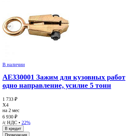
В наличии
AE330001 Зажим для кузовных работ
одно направление, усилие 5 тонн
1 733 ₽
X4
на 2 мес
6 930 ₽
/с НДС •
22%