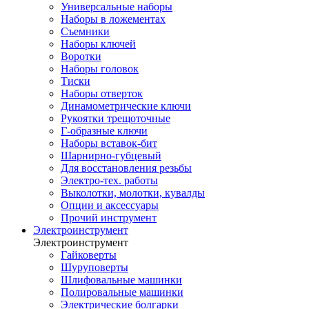
Универсальные наборы
Наборы в ложементах
Съемники
Наборы ключей
Воротки
Наборы головок
Тиски
Наборы отверток
Динамометрические ключи
Рукоятки трещоточные
Г-образные ключи
Наборы вставок-бит
Шарнирно-губцевый
Для восстановления резьбы
Электро-тех. работы
Выколотки, молотки, кувалды
Опции и аксессуары
Прочий инструмент
Электроинструмент
Электроинструмент
Гайковерты
Шуруповерты
Шлифовальные машинки
Полировальные машинки
Электрические болгарки