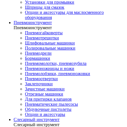
Установки для промывки
Шприцы для смазок
Опции и аксессуары для маслосменного
оборудования
Пневмоинструмент
Пневмоинструмент
Пневмогайковерты
Пневмотрещотки
Шлифовальные машинки
Полировальные машинки
Пневмодрели
Бормашинки
Пневмомолотки, пневмозубила
Пневмоножницы и ножи
Пневмолобзики, пневмоножовки
Пневмоотвертки
Заклепочники
Зачистные машинки
Отрезные машинки
Для притирки клапанов
Пневматические пылесосы
Обдувочные пистолеты
Опции и аксессуары
Слесарный инструмент
Слесарный инструмент