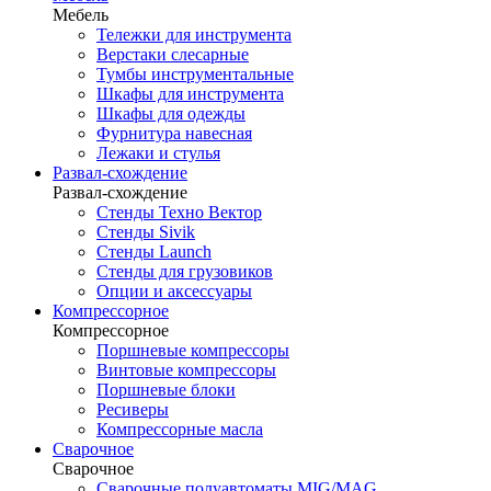
Мебель
Тележки для инструмента
Верстаки слесарные
Тумбы инструментальные
Шкафы для инструмента
Шкафы для одежды
Фурнитура навесная
Лежаки и стулья
Развал-схождение
Развал-схождение
Стенды Техно Вектор
Стенды Sivik
Стенды Launch
Стенды для грузовиков
Опции и аксессуары
Компрессорное
Компрессорное
Поршневые компрессоры
Винтовые компрессоры
Поршневые блоки
Ресиверы
Компрессорные масла
Сварочное
Сварочное
Сварочные полуавтоматы MIG/MAG