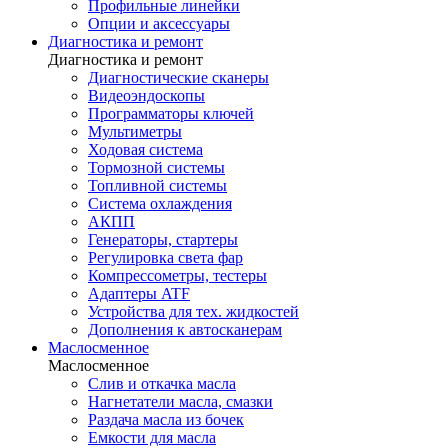
Профильные линейки
Опции и аксессуары
Диагностика и ремонт
Диагностика и ремонт
Диагностические сканеры
Видеоэндоскопы
Программаторы ключей
Мультиметры
Ходовая система
Тормозной системы
Топливной системы
Система охлаждения
АКПП
Генераторы, стартеры
Регулировка света фар
Компрессометры, тестеры
Адаптеры ATF
Устройства для тех. жидкостей
Дополнения к автосканерам
Маслосменное
Маслосменное
Слив и откачка масла
Нагнетатели масла, смазки
Раздача масла из бочек
Емкости для масла