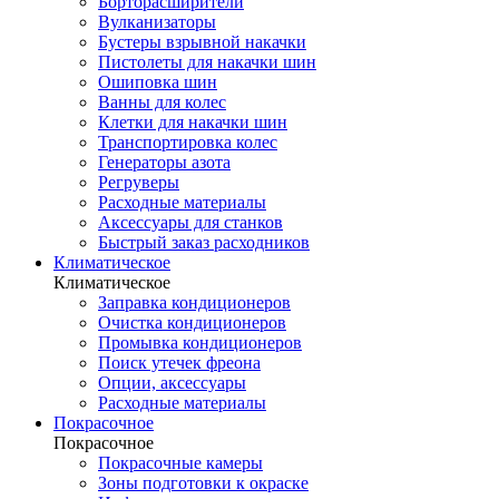
Борторасширители
Вулканизаторы
Бустеры взрывной накачки
Пистолеты для накачки шин
Ошиповка шин
Ванны для колес
Клетки для накачки шин
Транспортировка колес
Генераторы азота
Регруверы
Расходные материалы
Аксессуары для станков
Быстрый заказ расходников
Климатическое
Климатическое
Заправка кондиционеров
Очистка кондиционеров
Промывка кондиционеров
Поиск утечек фреона
Опции, аксессуары
Расходные материалы
Покрасочное
Покрасочное
Покрасочные камеры
Зоны подготовки к окраске