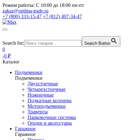
Режим работы:
С 10:00 до 18:00 пн-пт
zakaz@optima-trade.ru
+7 (800) 333-15-47
+7 (812) 407-34-47
Search for:
Search Button
0
-0 ₽
Каталог
Подъемники
Подъемники
Двухстоечные
Четырехстоечные
Ножничные
Подкатные колонны
Мотоподъемники
Траверсы
Парковочные системы
Опции и аксессуары
Гаражное
Гаражное
Прессы