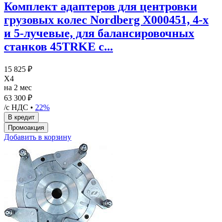
Комплект адаптеров для центровки
грузовых колес Nordberg X000451, 4-х
и 5-лучевые, для балансировочных
станков 45TRKE с...
15 825 ₽
X4
на 2 мес
63 300 ₽
/с НДС •
22%
Добавить в корзину