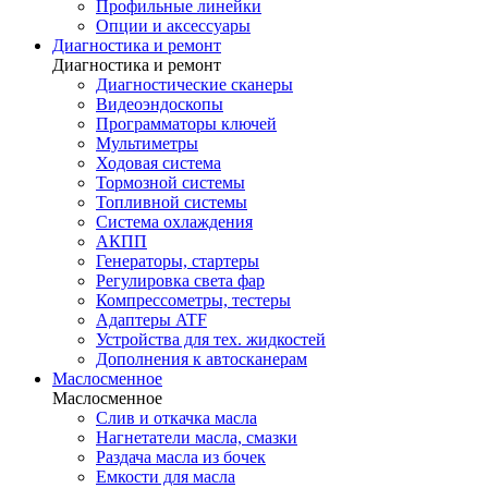
Профильные линейки
Опции и аксессуары
Диагностика и ремонт
Диагностика и ремонт
Диагностические сканеры
Видеоэндоскопы
Программаторы ключей
Мультиметры
Ходовая система
Тормозной системы
Топливной системы
Система охлаждения
АКПП
Генераторы, стартеры
Регулировка света фар
Компрессометры, тестеры
Адаптеры ATF
Устройства для тех. жидкостей
Дополнения к автосканерам
Маслосменное
Маслосменное
Слив и откачка масла
Нагнетатели масла, смазки
Раздача масла из бочек
Емкости для масла