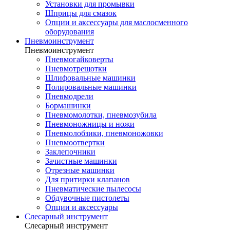
Установки для промывки
Шприцы для смазок
Опции и аксессуары для маслосменного
оборудования
Пневмоинструмент
Пневмоинструмент
Пневмогайковерты
Пневмотрещотки
Шлифовальные машинки
Полировальные машинки
Пневмодрели
Бормашинки
Пневмомолотки, пневмозубила
Пневмоножницы и ножи
Пневмолобзики, пневмоножовки
Пневмоотвертки
Заклепочники
Зачистные машинки
Отрезные машинки
Для притирки клапанов
Пневматические пылесосы
Обдувочные пистолеты
Опции и аксессуары
Слесарный инструмент
Слесарный инструмент