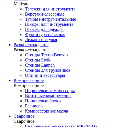
Мебель
Тележки для инструмента
Верстаки слесарные
Тумбы инструментальные
Шкафы для инструмента
Шкафы для одежды
Фурнитура навесная
Лежаки и стулья
Развал-схождение
Развал-схождение
Стенды Техно Вектор
Стенды Sivik
Стенды Launch
Стенды для грузовиков
Опции и аксессуары
Компрессорное
Компрессорное
Поршневые компрессоры
Винтовые компрессоры
Поршневые блоки
Ресиверы
Компрессорные масла
Сварочное
Сварочное
Сварочные полуавтоматы MIG/MAG