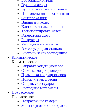
Борторасширители
Вулканизаторы
Бустеры взрывной накачки
Пистолеты для накачки шин
Ошиповка шин
Ванны для колес
Клетки для накачки шин
Транспортировка колес
Генераторы азота
Регруверы
Расходные материалы
Аксессуары для станков
Быстрый заказ расходников
Климатическое
Климатическое
Заправка кондиционеров
Очистка кондиционеров
Промывка кондиционеров
Поиск утечек фреона
Опции, аксессуары
Расходные материалы
Покрасочное
Покрасочное
Покрасочные камеры
Зоны подготовки к окраске