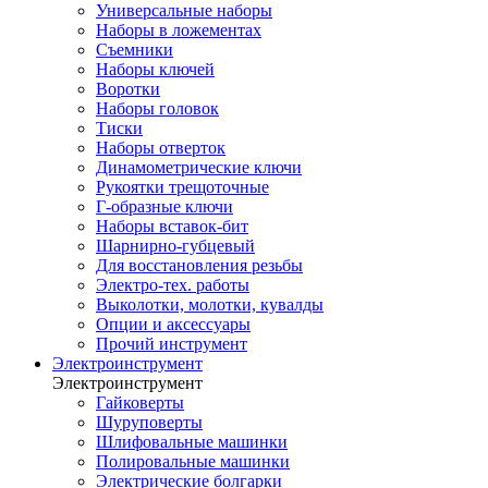
Универсальные наборы
Наборы в ложементах
Съемники
Наборы ключей
Воротки
Наборы головок
Тиски
Наборы отверток
Динамометрические ключи
Рукоятки трещоточные
Г-образные ключи
Наборы вставок-бит
Шарнирно-губцевый
Для восстановления резьбы
Электро-тех. работы
Выколотки, молотки, кувалды
Опции и аксессуары
Прочий инструмент
Электроинструмент
Электроинструмент
Гайковерты
Шуруповерты
Шлифовальные машинки
Полировальные машинки
Электрические болгарки