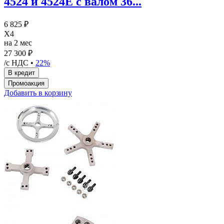
4524 и 4524E с валом 36...
6 825 ₽
X4
на 2 мес
27 300 ₽
/с НДС •
22%
Добавить в корзину