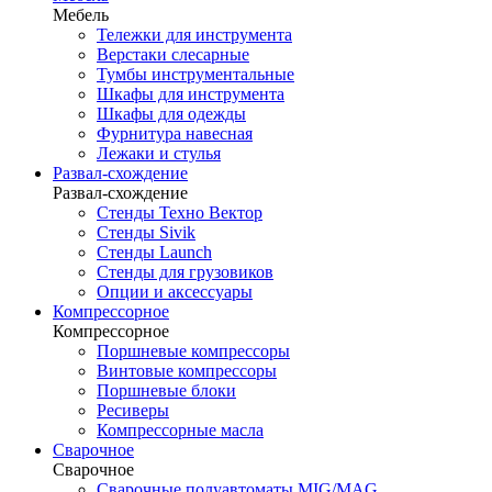
Мебель
Тележки для инструмента
Верстаки слесарные
Тумбы инструментальные
Шкафы для инструмента
Шкафы для одежды
Фурнитура навесная
Лежаки и стулья
Развал-схождение
Развал-схождение
Стенды Техно Вектор
Стенды Sivik
Стенды Launch
Стенды для грузовиков
Опции и аксессуары
Компрессорное
Компрессорное
Поршневые компрессоры
Винтовые компрессоры
Поршневые блоки
Ресиверы
Компрессорные масла
Сварочное
Сварочное
Сварочные полуавтоматы MIG/MAG