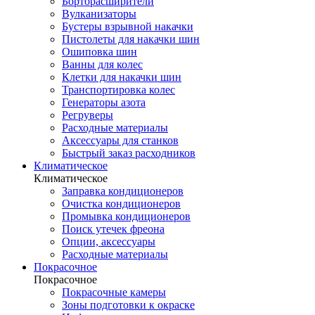
Борторасширители
Вулканизаторы
Бустеры взрывной накачки
Пистолеты для накачки шин
Ошиповка шин
Ванны для колес
Клетки для накачки шин
Транспортировка колес
Генераторы азота
Регруверы
Расходные материалы
Аксессуары для станков
Быстрый заказ расходников
Климатическое
Климатическое
Заправка кондиционеров
Очистка кондиционеров
Промывка кондиционеров
Поиск утечек фреона
Опции, аксессуары
Расходные материалы
Покрасочное
Покрасочное
Покрасочные камеры
Зоны подготовки к окраске