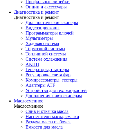
Профильные линейки
Опции и аксессуары
Диагностика и ремонт
Диагностика и ремонт
Диагностические сканеры
Видеоэндоскопы
Программаторы ключей
Мультиметры
Ходовая система
Тормозной системы
Топливной системы
Система охлаждения
АКПП
Генераторы, стартеры
Регулировка света фар
Компрессометры, тестеры
Адаптеры ATF
Устройства для тех. жидкостей
Дополнения к автосканерам
Маслосменное
Маслосменное
Слив и откачка масла
Нагнетатели масла, смазки
Раздача масла из бочек
Емкости для масла