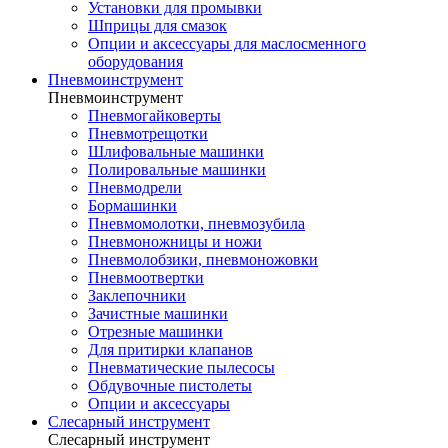
Установки для промывки
Шприцы для смазок
Опции и аксессуары для маслосменного
оборудования
Пневмоинструмент
Пневмоинструмент
Пневмогайковерты
Пневмотрещотки
Шлифовальные машинки
Полировальные машинки
Пневмодрели
Бормашинки
Пневмомолотки, пневмозубила
Пневмоножницы и ножи
Пневмолобзики, пневмоножовки
Пневмоотвертки
Заклепочники
Зачистные машинки
Отрезные машинки
Для притирки клапанов
Пневматические пылесосы
Обдувочные пистолеты
Опции и аксессуары
Слесарный инструмент
Слесарный инструмент