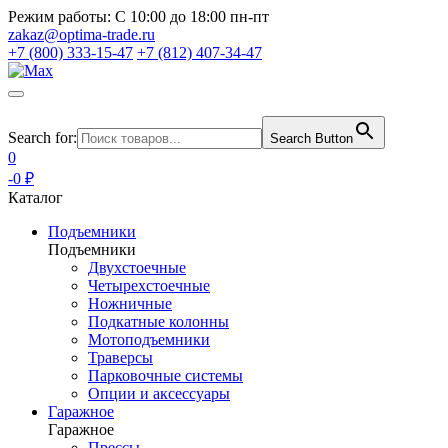
Режим работы:
С 10:00 до 18:00 пн-пт
zakaz@optima-trade.ru
+7 (800) 333-15-47
+7 (812) 407-34-47
Search for:
Search Button
0
-0 ₽
Каталог
Подъемники
Подъемники
Двухстоечные
Четырехстоечные
Ножничные
Подкатные колонны
Мотоподъемники
Траверсы
Парковочные системы
Опции и аксессуары
Гаражное
Гаражное
Прессы