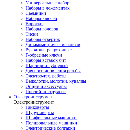
Универсальные наборы
Наборы в ложементах
Съемники
Наборы ключей
Воротки
Наборы головок
Тиски
Наборы отверток
Динамометрические ключи
Рукоятки трещоточные
Г-образные ключи
Наборы вставок-бит
Шарнирно-губцевый
Для восстановления резьбы
Электро-тех. работы
Выколотки, молотки, кувалды
Опции и аксессуары
Прочий инструмент
Электроинструмент
Электроинструмент
Гайковерты
Шуруповерты
Шлифовальные машинки
Полировальные машинки
Электрические болгарки