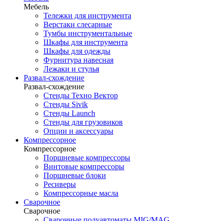
Мебель
Тележки для инструмента
Верстаки слесарные
Тумбы инструментальные
Шкафы для инструмента
Шкафы для одежды
Фурнитура навесная
Лежаки и стулья
Развал-схождение
Развал-схождение
Стенды Техно Вектор
Стенды Sivik
Стенды Launch
Стенды для грузовиков
Опции и аксессуары
Компрессорное
Компрессорное
Поршневые компрессоры
Винтовые компрессоры
Поршневые блоки
Ресиверы
Компрессорные масла
Сварочное
Сварочное
Сварочные полуавтоматы MIG/MAG