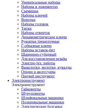
Универсальные наборы
Наборы в ложементах
Съемники
Наборы ключей
Воротки
Наборы головок
Тиски
Наборы отверток
Динамометрические ключи
Рукоятки трещоточные
Г-образные ключи
Наборы вставок-бит
Шарнирно-губцевый
Для восстановления резьбы
Электро-тех. работы
Выколотки, молотки, кувалды
Опции и аксессуары
Прочий инструмент
Электроинструмент
Электроинструмент
Гайковерты
Шуруповерты
Шлифовальные машинки
Полировальные машинки
Электрические болгарки