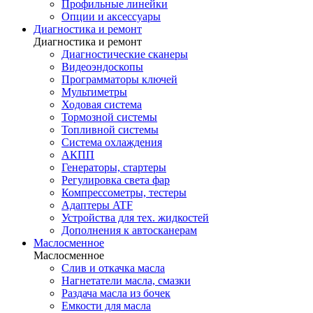
Профильные линейки
Опции и аксессуары
Диагностика и ремонт
Диагностика и ремонт
Диагностические сканеры
Видеоэндоскопы
Программаторы ключей
Мультиметры
Ходовая система
Тормозной системы
Топливной системы
Система охлаждения
АКПП
Генераторы, стартеры
Регулировка света фар
Компрессометры, тестеры
Адаптеры ATF
Устройства для тех. жидкостей
Дополнения к автосканерам
Маслосменное
Маслосменное
Слив и откачка масла
Нагнетатели масла, смазки
Раздача масла из бочек
Емкости для масла