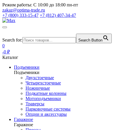
Режим работы:
С 10:00 до 18:00 пн-пт
zakaz@optima-trade.ru
+7 (800) 333-15-47
+7 (812) 407-34-47
Search for:
Search Button
0
-0 ₽
Каталог
Подъемники
Подъемники
Двухстоечные
Четырехстоечные
Ножничные
Подкатные колонны
Мотоподъемники
Траверсы
Парковочные системы
Опции и аксессуары
Гаражное
Гаражное
Прессы