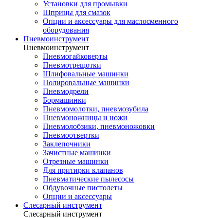
Установки для промывки
Шприцы для смазок
Опции и аксессуары для маслосменного
оборудования
Пневмоинструмент
Пневмоинструмент
Пневмогайковерты
Пневмотрещотки
Шлифовальные машинки
Полировальные машинки
Пневмодрели
Бормашинки
Пневмомолотки, пневмозубила
Пневмоножницы и ножи
Пневмолобзики, пневмоножовки
Пневмоотвертки
Заклепочники
Зачистные машинки
Отрезные машинки
Для притирки клапанов
Пневматические пылесосы
Обдувочные пистолеты
Опции и аксессуары
Слесарный инструмент
Слесарный инструмент