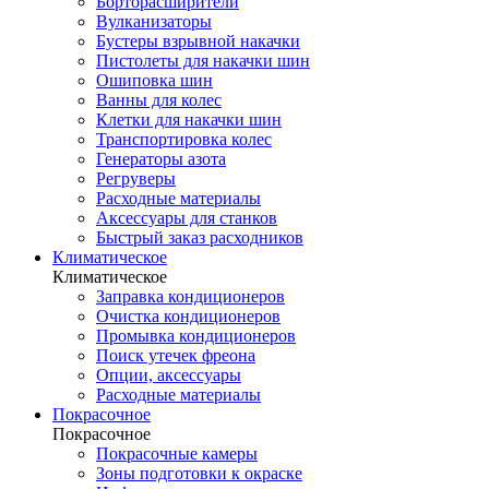
Борторасширители
Вулканизаторы
Бустеры взрывной накачки
Пистолеты для накачки шин
Ошиповка шин
Ванны для колес
Клетки для накачки шин
Транспортировка колес
Генераторы азота
Регруверы
Расходные материалы
Аксессуары для станков
Быстрый заказ расходников
Климатическое
Климатическое
Заправка кондиционеров
Очистка кондиционеров
Промывка кондиционеров
Поиск утечек фреона
Опции, аксессуары
Расходные материалы
Покрасочное
Покрасочное
Покрасочные камеры
Зоны подготовки к окраске