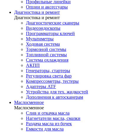
Профильные линейки
Опции и аксессуары
Диагностика и ремонт
Диагностика и ремонт
Диагностические сканеры
Видеоэндоскопы
Программаторы ключей
Мультиметры
Ходовая система
Тормозной системы
Топливной системы
Система охлаждения
АКПП
Генераторы, стартеры
Регулировка света фар
Компрессометры, тестеры
Адаптеры ATF
Устройства для тех. жидкостей
Дополнения к автосканерам
Маслосменное
Маслосменное
Слив и откачка масла
Нагнетатели масла, смазки
Раздача масла из бочек
Емкости для масла