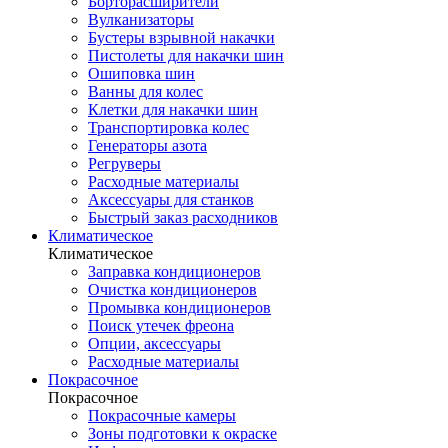
Борторасширители
Вулканизаторы
Бустеры взрывной накачки
Пистолеты для накачки шин
Ошиповка шин
Ванны для колес
Клетки для накачки шин
Транспортировка колес
Генераторы азота
Регруверы
Расходные материалы
Аксессуары для станков
Быстрый заказ расходников
Климатическое
Климатическое
Заправка кондиционеров
Очистка кондиционеров
Промывка кондиционеров
Поиск утечек фреона
Опции, аксессуары
Расходные материалы
Покрасочное
Покрасочное
Покрасочные камеры
Зоны подготовки к окраске