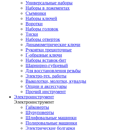
Универсальные наборы
Наборы в ложементах
Съемники
Наборы ключей
Воротки
Наборы головок
Тиски
Наборы отверток
Динамометрические ключи
Рукоятки трещоточные
Г-образные ключи
Наборы вставок-бит
Шарнирно-губцевый
Для восстановления резьбы
Электро-тех. работы
Выколотки, молотки, кувалды
Опции и аксессуары
Прочий инструмент
Электроинструмент
Электроинструмент
Гайковерты
Шуруповерты
Шлифовальные машинки
Полировальные машинки
Электрические болгарки