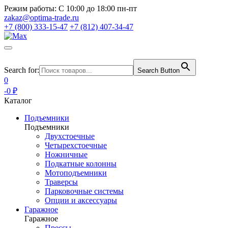
Режим работы:
С 10:00 до 18:00 пн-пт
zakaz@optima-trade.ru
+7 (800) 333-15-47
+7 (812) 407-34-47
Search for:
Search Button
0
-0 ₽
Каталог
Подъемники
Подъемники
Двухстоечные
Четырехстоечные
Ножничные
Подкатные колонны
Мотоподъемники
Траверсы
Парковочные системы
Опции и аксессуары
Гаражное
Гаражное
Прессы