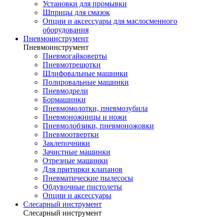
Установки для промывки
Шприцы для смазок
Опции и аксессуары для маслосменного
оборудования
Пневмоинструмент
Пневмоинструмент
Пневмогайковерты
Пневмотрещотки
Шлифовальные машинки
Полировальные машинки
Пневмодрели
Бормашинки
Пневмомолотки, пневмозубила
Пневмоножницы и ножи
Пневмолобзики, пневмоножовки
Пневмоотвертки
Заклепочники
Зачистные машинки
Отрезные машинки
Для притирки клапанов
Пневматические пылесосы
Обдувочные пистолеты
Опции и аксессуары
Слесарный инструмент
Слесарный инструмент