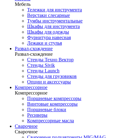
Мебель
Тележки для инструмента
Верстаки слесарные
Тумбы инструментальные
Шкафы для инструмента
Шкафы для одежды
Фурнитура навесная
Лежаки и стулья
Развал-схождение
Развал-схождение
Стенды Техно Вектор
Стенды Sivik
Стенды Launch
Стенды для грузовиков
Опции и аксессуары
Компрессорное
Компрессорное
Поршневые компрессоры
Винтовые компрессоры
Поршневые блоки
Ресиверы
Компрессорные масла
Сварочное
Сварочное
Сварочные полуавтоматы MIG/MAG