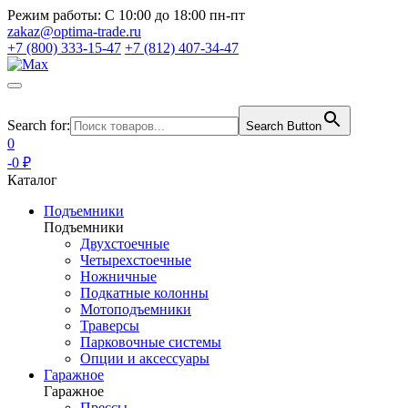
Режим работы:
С 10:00 до 18:00 пн-пт
zakaz@optima-trade.ru
+7 (800) 333-15-47
+7 (812) 407-34-47
Search for:
Search Button
0
-0 ₽
Каталог
Подъемники
Подъемники
Двухстоечные
Четырехстоечные
Ножничные
Подкатные колонны
Мотоподъемники
Траверсы
Парковочные системы
Опции и аксессуары
Гаражное
Гаражное
Прессы