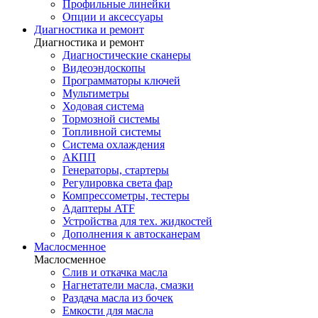
Профильные линейки
Опции и аксессуары
Диагностика и ремонт
Диагностика и ремонт
Диагностические сканеры
Видеоэндоскопы
Программаторы ключей
Мультиметры
Ходовая система
Тормозной системы
Топливной системы
Система охлаждения
АКПП
Генераторы, стартеры
Регулировка света фар
Компрессометры, тестеры
Адаптеры ATF
Устройства для тех. жидкостей
Дополнения к автосканерам
Маслосменное
Маслосменное
Слив и откачка масла
Нагнетатели масла, смазки
Раздача масла из бочек
Емкости для масла