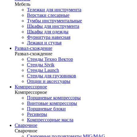
Мебель
Тележки для инструмента
Верстаки слесарные
Тумбы инструментальные
Шкафы для инструмента
Шкафы для одежды
Фурнитура навесная
Лежаки и стулья
Развал-схождение
Развал-схождение
Стенды Техно Вектор
Стенды Sivik
Стенды Launch
Стенды для грузовиков
Опции и аксессуары
Компрессорное
Компрессорное
Поршневые компрессоры
Винтовые компрессоры
Поршневые блоки
Ресиверы
Компрессорные масла
Сварочное
Сварочное
Сварочные полуавтоматы MIG/MAG