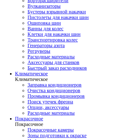
Борторасширители
Вулканизаторы
Бустеры взрывной накачки
Пистолеты для накачки шин
Ошиповка шин
Ванны для колес
Клетки для накачки шин
Транспортировка колес
Генераторы азота
Регруверы
Расходные материалы
Аксессуары для станков
Быстрый заказ расходников
Климатическое
Климатическое
Заправка кондиционеров
Очистка кондиционеров
Промывка кондиционеров
Поиск утечек фреона
Опции, аксессуары
Расходные материалы
Покрасочное
Покрасочное
Покрасочные камеры
Зоны подготовки к окраске