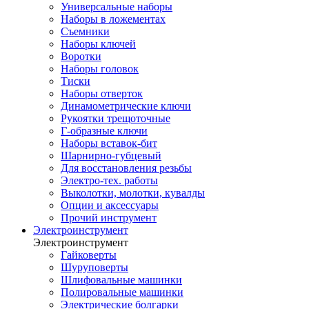
Универсальные наборы
Наборы в ложементах
Съемники
Наборы ключей
Воротки
Наборы головок
Тиски
Наборы отверток
Динамометрические ключи
Рукоятки трещоточные
Г-образные ключи
Наборы вставок-бит
Шарнирно-губцевый
Для восстановления резьбы
Электро-тех. работы
Выколотки, молотки, кувалды
Опции и аксессуары
Прочий инструмент
Электроинструмент
Электроинструмент
Гайковерты
Шуруповерты
Шлифовальные машинки
Полировальные машинки
Электрические болгарки