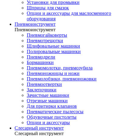
Установки для промывки
Шприцы для смазок
Опции и аксессуары для маслосменного
оборудования
Пневмоинструмент
Пневмоинструмент
Пневмогайковерты
Пневмотрещотки
Шлифовальные машинки
Полировальные машинки
Пневмодрели
Бормашинки
Пневмомолотки, пневмозубила
Пневмоножницы и ножи
Пневмолобзики, пневмоножовки
Пневмоотвертки
Заклепочники
Зачистные машинки
Отрезные машинки
Для притирки клапанов
Пневматические пылесосы
Обдувочные пистолеты
Опции и аксессуары
Слесарный инструмент
Слесарный инструмент