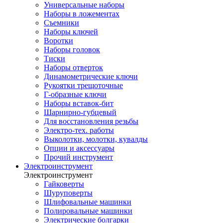
Универсальные наборы
Наборы в ложементах
Съемники
Наборы ключей
Воротки
Наборы головок
Тиски
Наборы отверток
Динамометрические ключи
Рукоятки трещоточные
Г-образные ключи
Наборы вставок-бит
Шарнирно-губцевый
Для восстановления резьбы
Электро-тех. работы
Выколотки, молотки, кувалды
Опции и аксессуары
Прочий инструмент
Электроинструмент
Электроинструмент
Гайковерты
Шуруповерты
Шлифовальные машинки
Полировальные машинки
Электрические болгарки