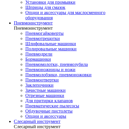
Установки для промывки
Шприцы для смазок
Опции и аксессуары для маслосменного
оборудования
Пневмоинструмент
Пневмоинструмент
Пневмогайковерты
Пневмотрещотки
Шлифовальные машинки
Полировальные машинки
Пневмодрели
Бормашинки
Пневмомолотки, пневмозубила
Пневмоножницы и ножи
Пневмолобзики, пневмоножовки
Пневмоотвертки
Заклепочники
Зачистные машинки
Отрезные машинки
Для притирки клапанов
Пневматические пылесосы
Обдувочные пистолеты
Опции и аксессуары
Слесарный инструмент
Слесарный инструмент