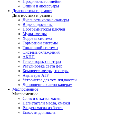
Профильные линейки
Опции и аксессуары
Диагностика и ремонт
Диагностика и ремонт
Диагностические сканеры
Видеоэндоскопы
Программаторы ключей
Мультиметры
Ходовая система
Тормозной системы
Топливной системы
Система охлаждения
АКПП
Генераторы, стартеры
Регулировка света фар
Компрессометры, тестеры
Адаптеры ATF
Устройства для тех. жидкостей
Дополнения к автосканерам
Маслосменное
Маслосменное
Слив и откачка масла
Нагнетатели масла, смазки
Раздача масла из бочек
Емкости для масла