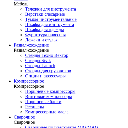
Мебель
Тележки для инструмента
Верстаки слесарные
Тумбы инструментальные
Шкафы для инструмента
Шкафы для одежды
Фурнитура навесная
Лежаки и стулья
Развал-схождение
Развал-схождение
Стенды Техно Вектор
Стенды Sivik
Стенды Launch
Стенды для грузовиков
Опции и аксессуары
Компрессорное
Компрессорное
Поршневые компрессоры
Винтовые компрессоры
Поршневые блоки
Ресиверы
Компрессорные масла
Сварочное
Сварочное
Сварочные полуавтоматы MIG/MAG