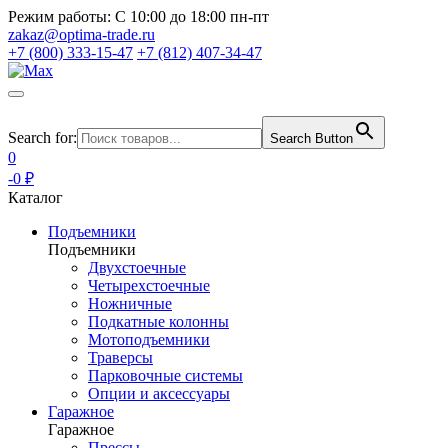
Режим работы:
С 10:00 до 18:00 пн-пт
zakaz@optima-trade.ru
+7 (800) 333-15-47
+7 (812) 407-34-47
Search for:
Search Button
0
-0 ₽
Каталог
Подъемники
Подъемники
Двухстоечные
Четырехстоечные
Ножничные
Подкатные колонны
Мотоподъемники
Траверсы
Парковочные системы
Опции и аксессуары
Гаражное
Гаражное
Прессы