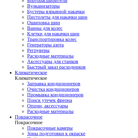
Борторасширители
Вулканизаторы
Бустеры взрывной накачки
Пистолеты для накачки шин
Ошиповка шин
Ванны для колес
Клетки для накачки шин
Транспортировка колес
Генераторы азота
Регруверы
Расходные материалы
Аксессуары для станков
Быстрый заказ расходников
Климатическое
Климатическое
Заправка кондиционеров
Очистка кондиционеров
Промывка кондиционеров
Поиск утечек фреона
Опции, аксессуары
Расходные материалы
Покрасочное
Покрасочное
Покрасочные камеры
Зоны подготовки к окраске