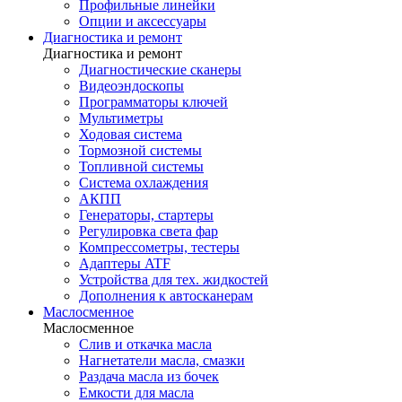
Профильные линейки
Опции и аксессуары
Диагностика и ремонт
Диагностика и ремонт
Диагностические сканеры
Видеоэндоскопы
Программаторы ключей
Мультиметры
Ходовая система
Тормозной системы
Топливной системы
Система охлаждения
АКПП
Генераторы, стартеры
Регулировка света фар
Компрессометры, тестеры
Адаптеры ATF
Устройства для тех. жидкостей
Дополнения к автосканерам
Маслосменное
Маслосменное
Слив и откачка масла
Нагнетатели масла, смазки
Раздача масла из бочек
Емкости для масла