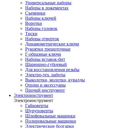
Универсальные наборы
Наборы в ложементах
Съемники
Наборы ключей
Воротки
Наборы головок
Тиски
Наборы отверток
Динамометрические ключи
Рукоятки трещоточные
Г-образные ключи
Наборы вставок-бит
Шарнирно-губцевый
Для восстановления резьбы
Электро-тех. работы
Выколотки, молотки, кувалды
Опции и аксессуары
Прочий инструмент
Электроинструмент
Электроинструмент
Гайковерты
Шуруповерты
Шлифовальные машинки
Полировальные машинки
Электрические болгарки