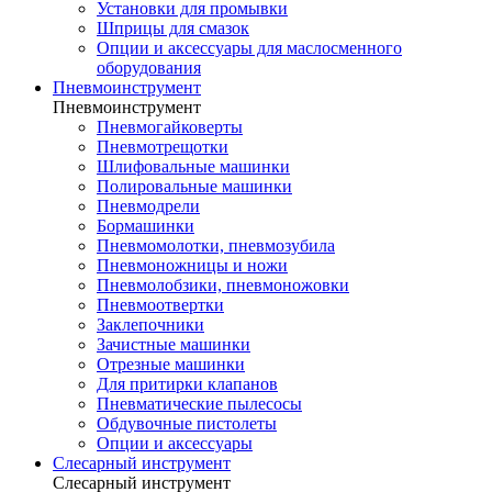
Установки для промывки
Шприцы для смазок
Опции и аксессуары для маслосменного
оборудования
Пневмоинструмент
Пневмоинструмент
Пневмогайковерты
Пневмотрещотки
Шлифовальные машинки
Полировальные машинки
Пневмодрели
Бормашинки
Пневмомолотки, пневмозубила
Пневмоножницы и ножи
Пневмолобзики, пневмоножовки
Пневмоотвертки
Заклепочники
Зачистные машинки
Отрезные машинки
Для притирки клапанов
Пневматические пылесосы
Обдувочные пистолеты
Опции и аксессуары
Слесарный инструмент
Слесарный инструмент