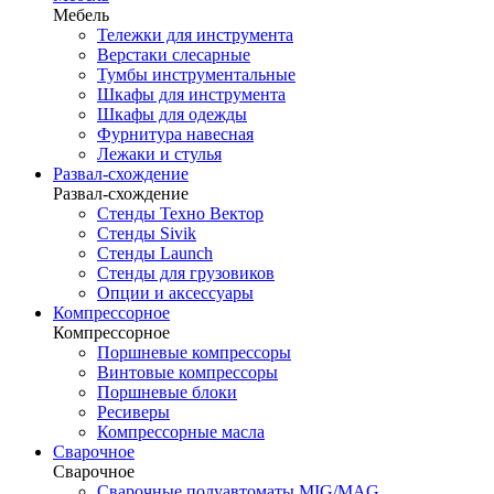
Мебель
Тележки для инструмента
Верстаки слесарные
Тумбы инструментальные
Шкафы для инструмента
Шкафы для одежды
Фурнитура навесная
Лежаки и стулья
Развал-схождение
Развал-схождение
Стенды Техно Вектор
Стенды Sivik
Стенды Launch
Стенды для грузовиков
Опции и аксессуары
Компрессорное
Компрессорное
Поршневые компрессоры
Винтовые компрессоры
Поршневые блоки
Ресиверы
Компрессорные масла
Сварочное
Сварочное
Сварочные полуавтоматы MIG/MAG