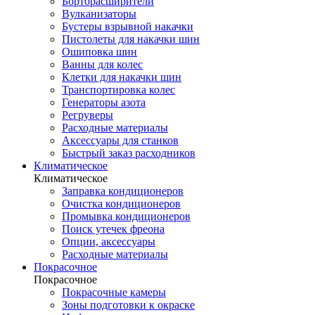
Борторасширители
Вулканизаторы
Бустеры взрывной накачки
Пистолеты для накачки шин
Ошиповка шин
Ванны для колес
Клетки для накачки шин
Транспортировка колес
Генераторы азота
Регруверы
Расходные материалы
Аксессуары для станков
Быстрый заказ расходников
Климатическое
Климатическое
Заправка кондиционеров
Очистка кондиционеров
Промывка кондиционеров
Поиск утечек фреона
Опции, аксессуары
Расходные материалы
Покрасочное
Покрасочное
Покрасочные камеры
Зоны подготовки к окраске