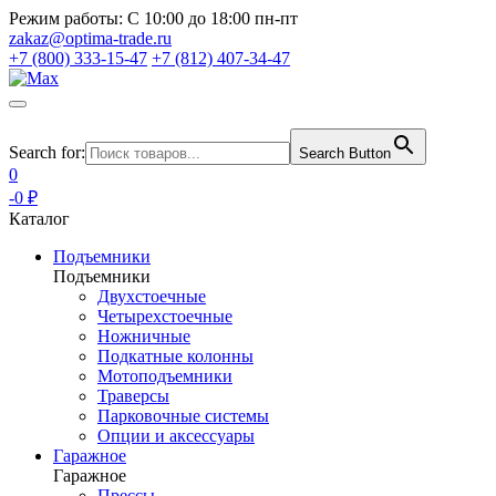
Режим работы:
С 10:00 до 18:00 пн-пт
zakaz@optima-trade.ru
+7 (800) 333-15-47
+7 (812) 407-34-47
Search for:
Search Button
0
-0 ₽
Каталог
Подъемники
Подъемники
Двухстоечные
Четырехстоечные
Ножничные
Подкатные колонны
Мотоподъемники
Траверсы
Парковочные системы
Опции и аксессуары
Гаражное
Гаражное
Прессы