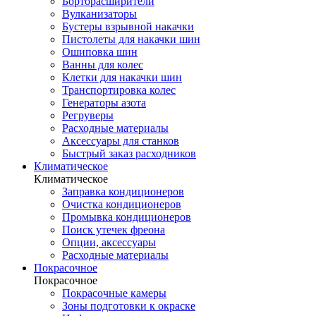
Борторасширители
Вулканизаторы
Бустеры взрывной накачки
Пистолеты для накачки шин
Ошиповка шин
Ванны для колес
Клетки для накачки шин
Транспортировка колес
Генераторы азота
Регруверы
Расходные материалы
Аксессуары для станков
Быстрый заказ расходников
Климатическое
Климатическое
Заправка кондиционеров
Очистка кондиционеров
Промывка кондиционеров
Поиск утечек фреона
Опции, аксессуары
Расходные материалы
Покрасочное
Покрасочное
Покрасочные камеры
Зоны подготовки к окраске