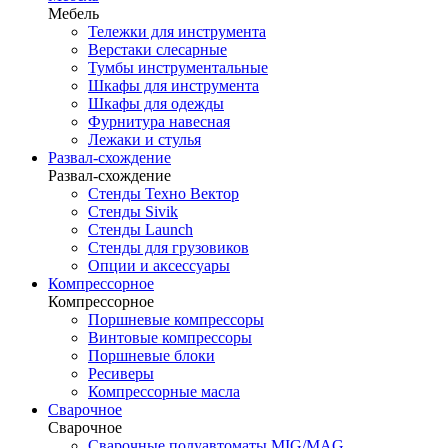
Мебель
Тележки для инструмента
Верстаки слесарные
Тумбы инструментальные
Шкафы для инструмента
Шкафы для одежды
Фурнитура навесная
Лежаки и стулья
Развал-схождение
Развал-схождение
Стенды Техно Вектор
Стенды Sivik
Стенды Launch
Стенды для грузовиков
Опции и аксессуары
Компрессорное
Компрессорное
Поршневые компрессоры
Винтовые компрессоры
Поршневые блоки
Ресиверы
Компрессорные масла
Сварочное
Сварочное
Сварочные полуавтоматы MIG/MAG