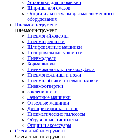
Установки для промывки
Шприцы для смазок
Опции и аксессуары для маслосменного
оборудования
Пневмоинструмент
Пневмоинструмент
Пневмогайковерты
Пневмотрещотки
Шлифовальные машинки
Полировальные машинки
Пневмодрели
Бормашинки
Пневмомолотки, пневмозубила
Пневмоножницы и ножи
Пневмолобзики, пневмоножовки
Пневмоотвертки
Заклепочники
Зачистные машинки
Отрезные машинки
Для притирки клапанов
Пневматические пылесосы
Обдувочные пистолеты
Опции и аксессуары
Слесарный инструмент
Слесарный инструмент