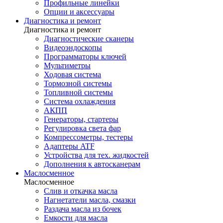
Профильные линейки
Опции и аксессуары
Диагностика и ремонт
Диагностика и ремонт
Диагностические сканеры
Видеоэндоскопы
Программаторы ключей
Мультиметры
Ходовая система
Тормозной системы
Топливной системы
Система охлаждения
АКПП
Генераторы, стартеры
Регулировка света фар
Компрессометры, тестеры
Адаптеры ATF
Устройства для тех. жидкостей
Дополнения к автосканерам
Маслосменное
Маслосменное
Слив и откачка масла
Нагнетатели масла, смазки
Раздача масла из бочек
Емкости для масла