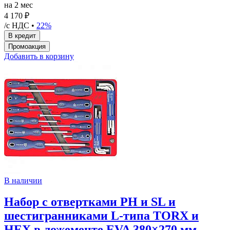
на 2 мес
4 170 ₽
/с НДС •
22%
Добавить в корзину
В наличии
Набор с отвертками PH и SL и
шестигранниками L-типа TORX и
HEX в ложементе EVA 380×270 мм