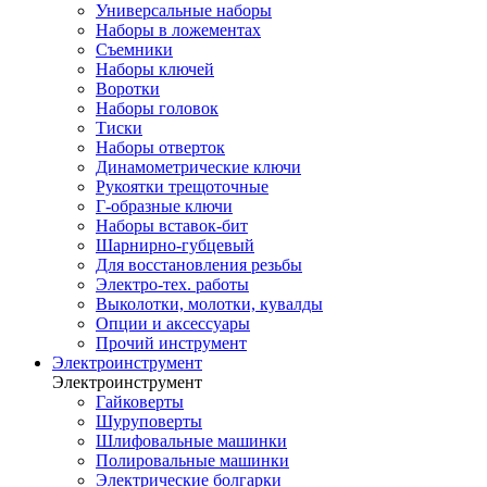
Универсальные наборы
Наборы в ложементах
Съемники
Наборы ключей
Воротки
Наборы головок
Тиски
Наборы отверток
Динамометрические ключи
Рукоятки трещоточные
Г-образные ключи
Наборы вставок-бит
Шарнирно-губцевый
Для восстановления резьбы
Электро-тех. работы
Выколотки, молотки, кувалды
Опции и аксессуары
Прочий инструмент
Электроинструмент
Электроинструмент
Гайковерты
Шуруповерты
Шлифовальные машинки
Полировальные машинки
Электрические болгарки