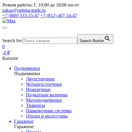
Режим работы:
С 10:00 до 18:00 пн-пт
zakaz@optima-trade.ru
+7 (800) 333-15-47
+7 (812) 407-34-47
Search for:
Search Button
0
-0 ₽
Каталог
Подъемники
Подъемники
Двухстоечные
Четырехстоечные
Ножничные
Подкатные колонны
Мотоподъемники
Траверсы
Парковочные системы
Опции и аксессуары
Гаражное
Гаражное
Прессы