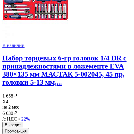
В наличии
Набор торцевых 6-гр головок 1/4 DR с
принадлежностями в ложементе EVA
380×135 мм МАСТАК 5-002045, 45 пр,
головки 5-13 мм,...
1 658 ₽
X4
на 2 мес
6 630 ₽
/с НДС •
22%