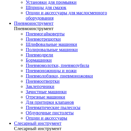
Установки для промывки
Шприцы для смазок
Опции и аксессуары для маслосменного
оборудования
Пневмоинструмент
Пневмоинструмент
Пневмогайковерты
Пневмотрещотки
Шлифовальные машинки
Полировальные машинки
Пневмодрели
Бормашинки
Пневмомолотки, пневмозубила
Пневмоножницы и ножи
Пневмолобзики, пневмоножовки
Пневмоотвертки
Заклепочники
Зачистные машинки
Отрезные машинки
Для притирки клапанов
Пневматические пылесосы
Обдувочные пистолеты
Опции и аксессуары
Слесарный инструмент
Слесарный инструмент