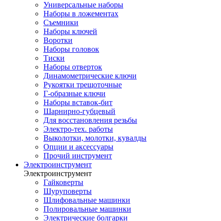
Универсальные наборы
Наборы в ложементах
Съемники
Наборы ключей
Воротки
Наборы головок
Тиски
Наборы отверток
Динамометрические ключи
Рукоятки трещоточные
Г-образные ключи
Наборы вставок-бит
Шарнирно-губцевый
Для восстановления резьбы
Электро-тех. работы
Выколотки, молотки, кувалды
Опции и аксессуары
Прочий инструмент
Электроинструмент
Электроинструмент
Гайковерты
Шуруповерты
Шлифовальные машинки
Полировальные машинки
Электрические болгарки