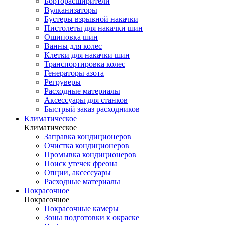
Борторасширители
Вулканизаторы
Бустеры взрывной накачки
Пистолеты для накачки шин
Ошиповка шин
Ванны для колес
Клетки для накачки шин
Транспортировка колес
Генераторы азота
Регруверы
Расходные материалы
Аксессуары для станков
Быстрый заказ расходников
Климатическое
Климатическое
Заправка кондиционеров
Очистка кондиционеров
Промывка кондиционеров
Поиск утечек фреона
Опции, аксессуары
Расходные материалы
Покрасочное
Покрасочное
Покрасочные камеры
Зоны подготовки к окраске