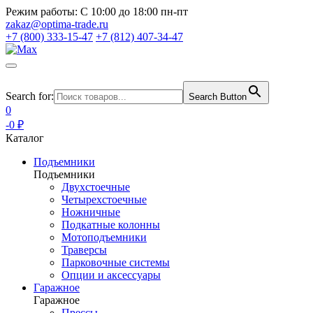
Режим работы:
С 10:00 до 18:00 пн-пт
zakaz@optima-trade.ru
+7 (800) 333-15-47
+7 (812) 407-34-47
Search for:
Search Button
0
-0 ₽
Каталог
Подъемники
Подъемники
Двухстоечные
Четырехстоечные
Ножничные
Подкатные колонны
Мотоподъемники
Траверсы
Парковочные системы
Опции и аксессуары
Гаражное
Гаражное
Прессы