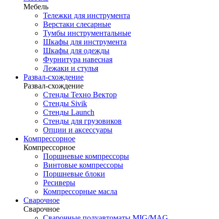
Мебель
Тележки для инструмента
Верстаки слесарные
Тумбы инструментальные
Шкафы для инструмента
Шкафы для одежды
Фурнитура навесная
Лежаки и стулья
Развал-схождение
Развал-схождение
Стенды Техно Вектор
Стенды Sivik
Стенды Launch
Стенды для грузовиков
Опции и аксессуары
Компрессорное
Компрессорное
Поршневые компрессоры
Винтовые компрессоры
Поршневые блоки
Ресиверы
Компрессорные масла
Сварочное
Сварочное
Сварочные полуавтоматы MIG/MAG