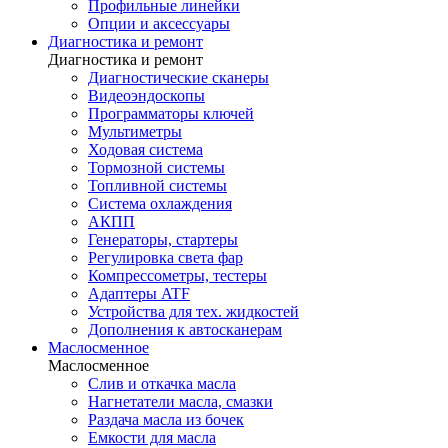
Профильные линейки
Опции и аксессуары
Диагностика и ремонт
Диагностика и ремонт
Диагностические сканеры
Видеоэндоскопы
Программаторы ключей
Мультиметры
Ходовая система
Тормозной системы
Топливной системы
Система охлаждения
АКПП
Генераторы, стартеры
Регулировка света фар
Компрессометры, тестеры
Адаптеры ATF
Устройства для тех. жидкостей
Дополнения к автосканерам
Маслосменное
Маслосменное
Слив и откачка масла
Нагнетатели масла, смазки
Раздача масла из бочек
Емкости для масла