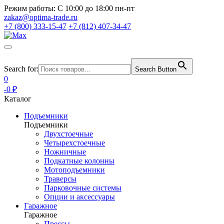
Режим работы:
С 10:00 до 18:00 пн-пт
zakaz@optima-trade.ru
+7 (800) 333-15-47
+7 (812) 407-34-47
Search for:
Search Button
0
-0 ₽
Каталог
Подъемники
Подъемники
Двухстоечные
Четырехстоечные
Ножничные
Подкатные колонны
Мотоподъемники
Траверсы
Парковочные системы
Опции и аксессуары
Гаражное
Гаражное
Прессы