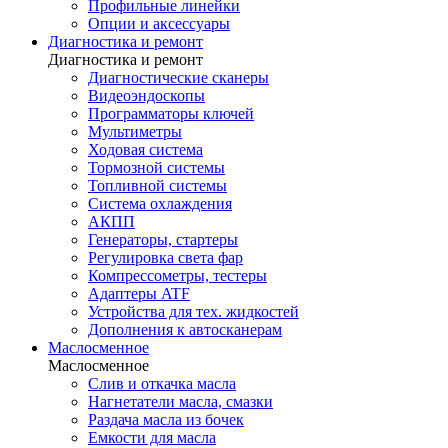
Профильные линейки
Опции и аксессуары
Диагностика и ремонт
Диагностика и ремонт
Диагностические сканеры
Видеоэндоскопы
Программаторы ключей
Мультиметры
Ходовая система
Тормозной системы
Топливной системы
Система охлаждения
АКПП
Генераторы, стартеры
Регулировка света фар
Компрессометры, тестеры
Адаптеры ATF
Устройства для тех. жидкостей
Дополнения к автосканерам
Маслосменное
Маслосменное
Слив и откачка масла
Нагнетатели масла, смазки
Раздача масла из бочек
Емкости для масла