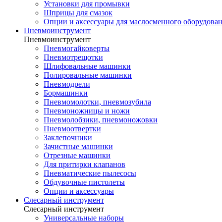
Установки для промывки
Шприцы для смазок
Опции и аксессуары для маслосменного оборудова
Пневмоинструмент
Пневмоинструмент
Пневмогайковерты
Пневмотрещотки
Шлифовальные машинки
Полировальные машинки
Пневмодрели
Бормашинки
Пневмомолотки, пневмозубила
Пневмоножницы и ножи
Пневмолобзики, пневмоножовки
Пневмоотвертки
Заклепочники
Зачистные машинки
Отрезные машинки
Для притирки клапанов
Пневматические пылесосы
Обдувочные пистолеты
Опции и аксессуары
Слесарный инструмент
Слесарный инструмент
Универсальные наборы