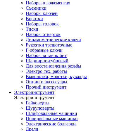
Наборы в ложементах
Съемники
Наборы ключей
Воротки
Наборы головок
Тиски
Наборы отверток
Динамометрические ключи
Рукоятки трещоточные
Г-образные ключи
Наборы вставок-бит
Шарнирно-губцевый
Для восстановления резьбы
Электро-тех. работы
Выколотки, молотки, кувалды
Опции и аксессуары
Прочий инструмент
Электроинструмент
Электроинструмент
Гайковерты
Шуруповерты
Шлифовальные машинки
Полировальные машинки
Электрические болгарки
Дрели