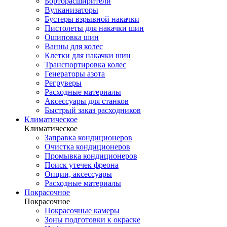
Борторасширители
Вулканизаторы
Бустеры взрывной накачки
Пистолеты для накачки шин
Ошиповка шин
Ванны для колес
Клетки для накачки шин
Транспортировка колес
Генераторы азота
Регруверы
Расходные материалы
Аксессуары для станков
Быстрый заказ расходников
Климатическое
Климатическое
Заправка кондиционеров
Очистка кондиционеров
Промывка кондиционеров
Поиск утечек фреона
Опции, аксессуары
Расходные материалы
Покрасочное
Покрасочное
Покрасочные камеры
Зоны подготовки к окраске