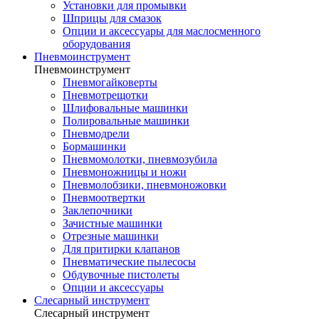
Установки для промывки
Шприцы для смазок
Опции и аксессуары для маслосменного
оборудования
Пневмоинструмент
Пневмоинструмент
Пневмогайковерты
Пневмотрещотки
Шлифовальные машинки
Полировальные машинки
Пневмодрели
Бормашинки
Пневмомолотки, пневмозубила
Пневмоножницы и ножи
Пневмолобзики, пневмоножовки
Пневмоотвертки
Заклепочники
Зачистные машинки
Отрезные машинки
Для притирки клапанов
Пневматические пылесосы
Обдувочные пистолеты
Опции и аксессуары
Слесарный инструмент
Слесарный инструмент