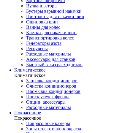
Борторасширители
Вулканизаторы
Бустеры взрывной накачки
Пистолеты для накачки шин
Ошиповка шин
Ванны для колес
Клетки для накачки шин
Транспортировка колес
Генераторы азота
Регруверы
Расходные материалы
Аксессуары для станков
Быстрый заказ расходников
Климатическое
Климатическое
Заправка кондиционеров
Очистка кондиционеров
Промывка кондиционеров
Поиск утечек фреона
Опции, аксессуары
Расходные материалы
Покрасочное
Покрасочное
Покрасочные камеры
Зоны подготовки к окраске