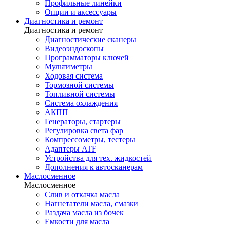
Профильные линейки
Опции и аксессуары
Диагностика и ремонт
Диагностика и ремонт
Диагностические сканеры
Видеоэндоскопы
Программаторы ключей
Мультиметры
Ходовая система
Тормозной системы
Топливной системы
Система охлаждения
АКПП
Генераторы, стартеры
Регулировка света фар
Компрессометры, тестеры
Адаптеры ATF
Устройства для тех. жидкостей
Дополнения к автосканерам
Маслосменное
Маслосменное
Слив и откачка масла
Нагнетатели масла, смазки
Раздача масла из бочек
Емкости для масла