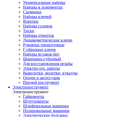
Универсальные наборы
Наборы в ложементах
Съемники
Наборы ключей
Воротки
Наборы головок
Тиски
Наборы отверток
Динамометрические ключи
Рукоятки трещоточные
Г-образные ключи
Наборы вставок-бит
Шарнирно-губцевый
Для восстановления резьбы
Электро-тех. работы
Выколотки, молотки, кувалды
Опции и аксессуары
Прочий инструмент
Электроинструмент
Электроинструмент
Гайковерты
Шуруповерты
Шлифовальные машинки
Полировальные машинки
Электрические болгарки