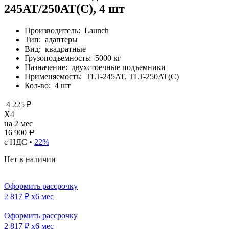
245AT/250AT(C), 4 шт
Производитель:
Launch
Тип:
адаптеры
Вид:
квадратные
Грузоподъемность:
5000 кг
Назначение:
двухстоечные подъемники
Применяемость:
TLT-245AT, TLT-250AT(C)
Кол-во:
4 шт
4 225 ₽
X4
на 2 мес
16 900
Р
с НДС •
22%
Нет в наличии
Оформить рассрочку
2 817 ₽
x6 мес
Оформить рассрочку
2 817 ₽
x6 мес