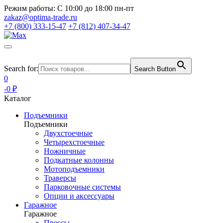
Режим работы:
С 10:00 до 18:00 пн-пт
zakaz@optima-trade.ru
+7 (800) 333-15-47
+7 (812) 407-34-47
Search for:
Search Button
0
-0 ₽
Каталог
Подъемники
Подъемники
Двухстоечные
Четырехстоечные
Ножничные
Подкатные колонны
Мотоподъемники
Траверсы
Парковочные системы
Опции и аксессуары
Гаражное
Гаражное
Прессы