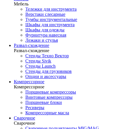
Мебель
Тележки для инструмента
Верстаки слесарные
Тумбы инструментальные
Шкафы для инструмента
Шкафы для одежды
Фурнитура навесная
Лежаки и стулья
Развал-схождение
Развал-схождение
Стенды Техно Вектор
Стенды Sivik
Стенды Launch
Стенды для грузовиков
Опции и аксессуары
Компрессорное
Компрессорное
Поршневые компрессоры
Винтовые компрессоры
Поршневые блоки
Ресиверы
Компрессорные масла
Сварочное
Сварочное
Сварочные полуавтоматы MIG/MAG