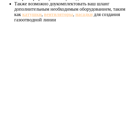
Также возможно доукомплектовать ваш шланг
дополнительным необходимым оборудованием, таким
как
катушки
,
вентиляторы
,
насадки
для создания
газоотводной линии