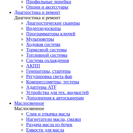
Профильные линейки
Опции и аксессуары
Диагностика и ремонт
Диагностика и ремонт
Диагностические сканеры
Видеоэндоскопы
Программаторы ключей
Мультиметры
Ходовая система
Тормозной системы
Топливной системы
Система охлаждения
АКПП
Генераторы, стартеры
Регулировка света фар
Компрессометры, тестеры
Адаптеры ATF
Устройства для тех. жидкостей
Дополнения к автосканерам
Маслосменное
Маслосменное
Слив и откачка масла
Нагнетатели масла, смазки
Раздача масла из бочек
Емкости для масла