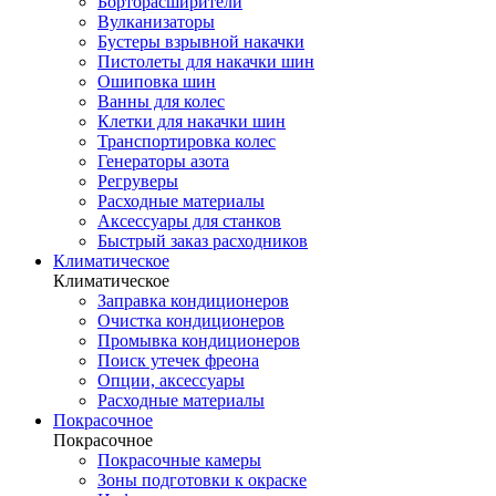
Борторасширители
Вулканизаторы
Бустеры взрывной накачки
Пистолеты для накачки шин
Ошиповка шин
Ванны для колес
Клетки для накачки шин
Транспортировка колес
Генераторы азота
Регруверы
Расходные материалы
Аксессуары для станков
Быстрый заказ расходников
Климатическое
Климатическое
Заправка кондиционеров
Очистка кондиционеров
Промывка кондиционеров
Поиск утечек фреона
Опции, аксессуары
Расходные материалы
Покрасочное
Покрасочное
Покрасочные камеры
Зоны подготовки к окраске