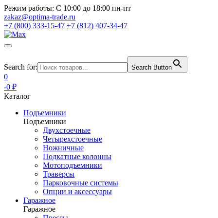
Режим работы:
С 10:00 до 18:00 пн-пт
zakaz@optima-trade.ru
+7 (800) 333-15-47
+7 (812) 407-34-47
Search for:
Search Button
0
-0 ₽
Каталог
Подъемники
Подъемники
Двухстоечные
Четырехстоечные
Ножничные
Подкатные колонны
Мотоподъемники
Траверсы
Парковочные системы
Опции и аксессуары
Гаражное
Гаражное
Прессы