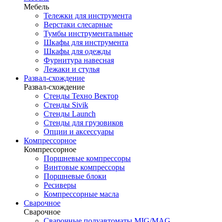
Мебель
Тележки для инструмента
Верстаки слесарные
Тумбы инструментальные
Шкафы для инструмента
Шкафы для одежды
Фурнитура навесная
Лежаки и стулья
Развал-схождение
Развал-схождение
Стенды Техно Вектор
Стенды Sivik
Стенды Launch
Стенды для грузовиков
Опции и аксессуары
Компрессорное
Компрессорное
Поршневые компрессоры
Винтовые компрессоры
Поршневые блоки
Ресиверы
Компрессорные масла
Сварочное
Сварочное
Сварочные полуавтоматы MIG/MAG