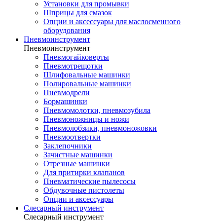
Установки для промывки
Шприцы для смазок
Опции и аксессуары для маслосменного
оборудования
Пневмоинструмент
Пневмоинструмент
Пневмогайковерты
Пневмотрещотки
Шлифовальные машинки
Полировальные машинки
Пневмодрели
Бормашинки
Пневмомолотки, пневмозубила
Пневмоножницы и ножи
Пневмолобзики, пневмоножовки
Пневмоотвертки
Заклепочники
Зачистные машинки
Отрезные машинки
Для притирки клапанов
Пневматические пылесосы
Обдувочные пистолеты
Опции и аксессуары
Слесарный инструмент
Слесарный инструмент