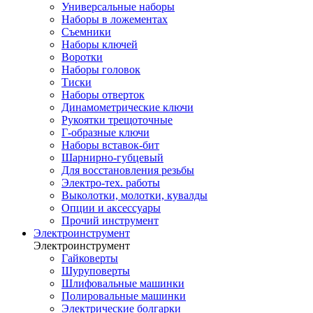
Универсальные наборы
Наборы в ложементах
Съемники
Наборы ключей
Воротки
Наборы головок
Тиски
Наборы отверток
Динамометрические ключи
Рукоятки трещоточные
Г-образные ключи
Наборы вставок-бит
Шарнирно-губцевый
Для восстановления резьбы
Электро-тех. работы
Выколотки, молотки, кувалды
Опции и аксессуары
Прочий инструмент
Электроинструмент
Электроинструмент
Гайковерты
Шуруповерты
Шлифовальные машинки
Полировальные машинки
Электрические болгарки