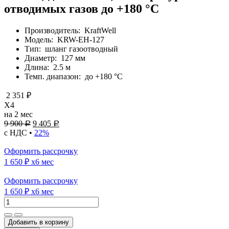
отводимых газов до +180 °С
Производитель:
KraftWell
Модель:
KRW-EH-127
Тип:
шланг газоотводный
Диаметр:
127 мм
Длина:
2.5 м
Темп. диапазон:
до +180 °С
2 351 ₽
X4
на 2 мес
9 900
9 405
Р
Р
с НДС •
22%
Оформить рассрочку
1 650 ₽
x6 мес
Оформить рассрочку
1 650 ₽
x6 мес
Добавить в корзину