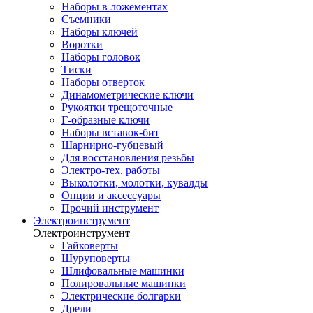
Наборы в ложементах
Съемники
Наборы ключей
Воротки
Наборы головок
Тиски
Наборы отверток
Динамометрические ключи
Рукоятки трещоточные
Г-образные ключи
Наборы вставок-бит
Шарнирно-губцевый
Для восстановления резьбы
Электро-тех. работы
Выколотки, молотки, кувалды
Опции и аксессуары
Прочий инструмент
Электроинструмент
Электроинструмент
Гайковерты
Шуруповерты
Шлифовальные машинки
Полировальные машинки
Электрические болгарки
Дрели