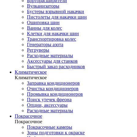
Борторасширители
Вулканизаторы
Бустеры взрывной накачки
Пистолеты для накачки шин
Ошиповка шин
Ванны для колес
Клетки для накачки шин
Транспортировка колес
Генераторы азота
Регруверы
Расходные материалы
Аксессуары для станков
Быстрый заказ расходников
Климатическое
Климатическое
Заправка кондиционеров
Очистка кондиционеров
Промывка кондиционеров
Поиск утечек фреона
Опции, аксессуары
Расходные материалы
Покрасочное
Покрасочное
Покрасочные камеры
Зоны подготовки к окраске