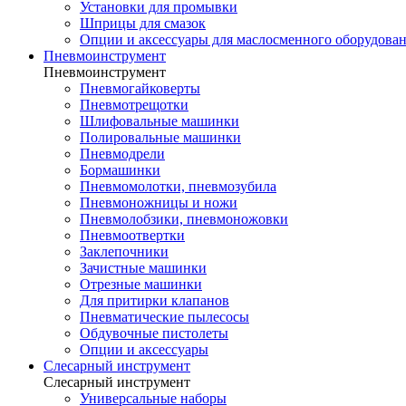
Установки для промывки
Шприцы для смазок
Опции и аксессуары для маслосменного оборудова
Пневмоинструмент
Пневмоинструмент
Пневмогайковерты
Пневмотрещотки
Шлифовальные машинки
Полировальные машинки
Пневмодрели
Бормашинки
Пневмомолотки, пневмозубила
Пневмоножницы и ножи
Пневмолобзики, пневмоножовки
Пневмоотвертки
Заклепочники
Зачистные машинки
Отрезные машинки
Для притирки клапанов
Пневматические пылесосы
Обдувочные пистолеты
Опции и аксессуары
Слесарный инструмент
Слесарный инструмент
Универсальные наборы