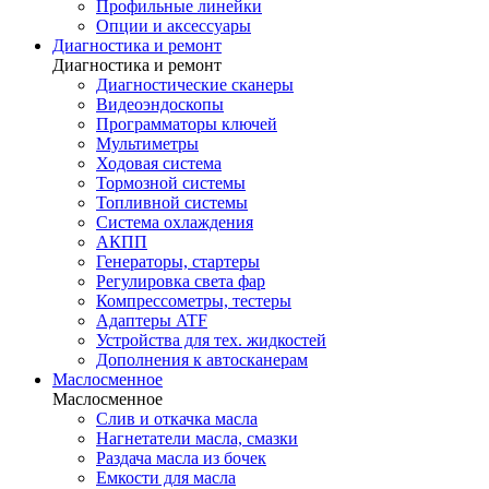
Профильные линейки
Опции и аксессуары
Диагностика и ремонт
Диагностика и ремонт
Диагностические сканеры
Видеоэндоскопы
Программаторы ключей
Мультиметры
Ходовая система
Тормозной системы
Топливной системы
Система охлаждения
АКПП
Генераторы, стартеры
Регулировка света фар
Компрессометры, тестеры
Адаптеры ATF
Устройства для тех. жидкостей
Дополнения к автосканерам
Маслосменное
Маслосменное
Слив и откачка масла
Нагнетатели масла, смазки
Раздача масла из бочек
Емкости для масла