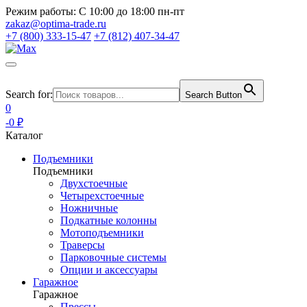
Режим работы:
С 10:00 до 18:00 пн-пт
zakaz@optima-trade.ru
+7 (800) 333-15-47
+7 (812) 407-34-47
Search for:
Search Button
0
-0 ₽
Каталог
Подъемники
Подъемники
Двухстоечные
Четырехстоечные
Ножничные
Подкатные колонны
Мотоподъемники
Траверсы
Парковочные системы
Опции и аксессуары
Гаражное
Гаражное
Прессы