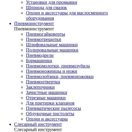
Установки для промывки
Шприцы для смазок
Опции и аксессуары для маслосменного
оборудования
Пневмоинструмент
Пневмоинструмент
Пневмогайковерты
Пневмотрещотки
Шлифовальные машинки
Полировальные машинки
Пневмодрели
Бормашинки
Пневмомолотки, пневмозубила
Пневмоножницы и ножи
Пневмолобзики, пневмоножовки
Пневмоотвертки
Заклепочники
Зачистные машинки
Отрезные машинки
Для притирки клапанов
Пневматические пылесосы
Обдувочные пистолеты
Опции и аксессуары
Слесарный инструмент
Слесарный инструмент