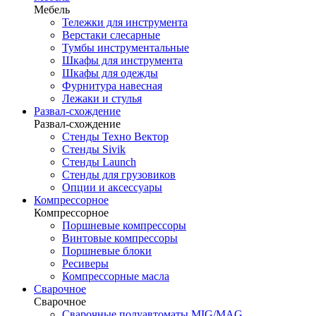
Мебель
Тележки для инструмента
Верстаки слесарные
Тумбы инструментальные
Шкафы для инструмента
Шкафы для одежды
Фурнитура навесная
Лежаки и стулья
Развал-схождение
Развал-схождение
Стенды Техно Вектор
Стенды Sivik
Стенды Launch
Стенды для грузовиков
Опции и аксессуары
Компрессорное
Компрессорное
Поршневые компрессоры
Винтовые компрессоры
Поршневые блоки
Ресиверы
Компрессорные масла
Сварочное
Сварочное
Сварочные полуавтоматы MIG/MAG