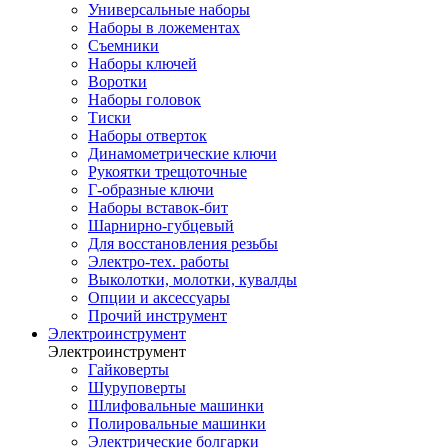
Универсальные наборы
Наборы в ложементах
Съемники
Наборы ключей
Воротки
Наборы головок
Тиски
Наборы отверток
Динамометрические ключи
Рукоятки трещоточные
Г-образные ключи
Наборы вставок-бит
Шарнирно-губцевый
Для восстановления резьбы
Электро-тех. работы
Выколотки, молотки, кувалды
Опции и аксессуары
Прочий инструмент
Электроинструмент
Электроинструмент
Гайковерты
Шуруповерты
Шлифовальные машинки
Полировальные машинки
Электрические болгарки