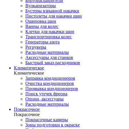
Борторасширители
Вулканизаторы
Бустеры взрывной накачки
Пистолеты для накачки шин
Ошиповка шин
Ванны для колес
Клетки для накачки шин
Транспортировка колес
Генераторы азота
Регруверы
Расходные материалы
Аксессуары для станков
Быстрый заказ расходников
Климатическое
Климатическое
Заправка кондиционеров
Очистка кондиционеров
Промывка кондиционеров
Поиск утечек фреона
Опции, аксессуары
Расходные материалы
Покрасочное
Покрасочное
Покрасочные камеры
Зоны подготовки к окраске