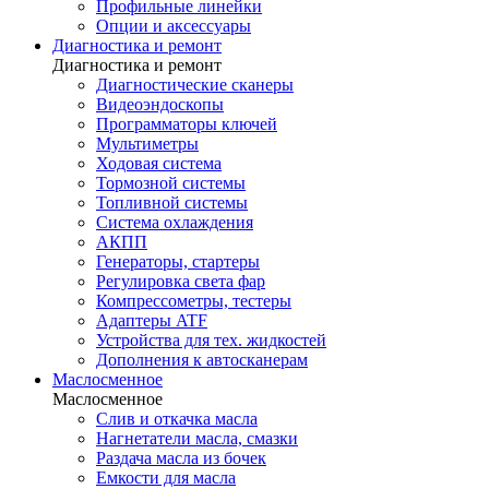
Профильные линейки
Опции и аксессуары
Диагностика и ремонт
Диагностика и ремонт
Диагностические сканеры
Видеоэндоскопы
Программаторы ключей
Мультиметры
Ходовая система
Тормозной системы
Топливной системы
Система охлаждения
АКПП
Генераторы, стартеры
Регулировка света фар
Компрессометры, тестеры
Адаптеры ATF
Устройства для тех. жидкостей
Дополнения к автосканерам
Маслосменное
Маслосменное
Слив и откачка масла
Нагнетатели масла, смазки
Раздача масла из бочек
Емкости для масла