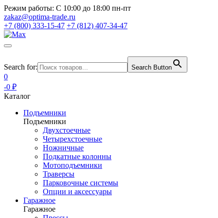
Режим работы:
С 10:00 до 18:00 пн-пт
zakaz@optima-trade.ru
+7 (800) 333-15-47
+7 (812) 407-34-47
Search for:
Search Button
0
-0 ₽
Каталог
Подъемники
Подъемники
Двухстоечные
Четырехстоечные
Ножничные
Подкатные колонны
Мотоподъемники
Траверсы
Парковочные системы
Опции и аксессуары
Гаражное
Гаражное
Прессы