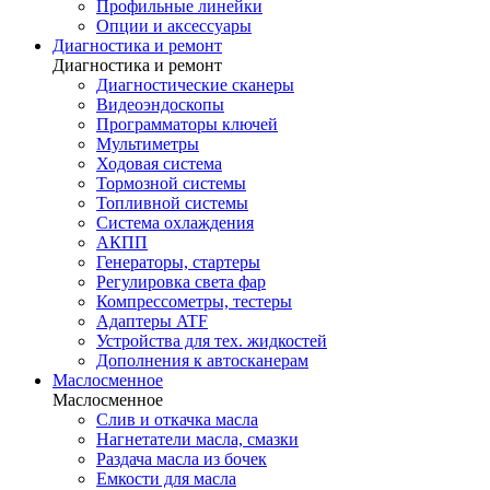
Профильные линейки
Опции и аксессуары
Диагностика и ремонт
Диагностика и ремонт
Диагностические сканеры
Видеоэндоскопы
Программаторы ключей
Мультиметры
Ходовая система
Тормозной системы
Топливной системы
Система охлаждения
АКПП
Генераторы, стартеры
Регулировка света фар
Компрессометры, тестеры
Адаптеры ATF
Устройства для тех. жидкостей
Дополнения к автосканерам
Маслосменное
Маслосменное
Слив и откачка масла
Нагнетатели масла, смазки
Раздача масла из бочек
Емкости для масла