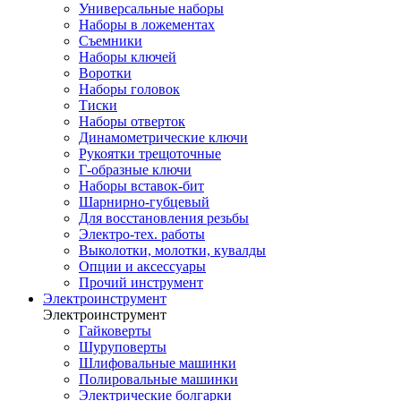
Универсальные наборы
Наборы в ложементах
Съемники
Наборы ключей
Воротки
Наборы головок
Тиски
Наборы отверток
Динамометрические ключи
Рукоятки трещоточные
Г-образные ключи
Наборы вставок-бит
Шарнирно-губцевый
Для восстановления резьбы
Электро-тех. работы
Выколотки, молотки, кувалды
Опции и аксессуары
Прочий инструмент
Электроинструмент
Электроинструмент
Гайковерты
Шуруповерты
Шлифовальные машинки
Полировальные машинки
Электрические болгарки