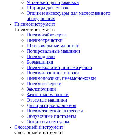
Установки для промывки
Шприцы для смазок
Опции и аксессуары для маслосменного
оборудования
Пневмоинструмент
Пневмоинструмент
Пневмогайковерты
Пневмотрещотки
Шлифовальные машинки
Полировальные машинки
Пневмодрели
Бормашинки
Пневмомолотки, пневмозубила
Пневмоножницы и ножи
Пневмолобзики, пневмоножовки
Пневмоотвертки
Заклепочники
Зачистные машинки
Отрезные машинки
Для притирки клапанов
Пневматические пылесосы
Обдувочные пистолеты
Опции и аксессуары
Слесарный инструмент
Слесарный инструмент