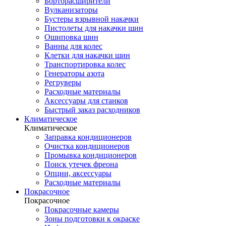
Борторасширители
Вулканизаторы
Бустеры взрывной накачки
Пистолеты для накачки шин
Ошиповка шин
Ванны для колес
Клетки для накачки шин
Транспортировка колес
Генераторы азота
Регруверы
Расходные материалы
Аксессуары для станков
Быстрый заказ расходников
Климатическое
Климатическое
Заправка кондиционеров
Очистка кондиционеров
Промывка кондиционеров
Поиск утечек фреона
Опции, аксессуары
Расходные материалы
Покрасочное
Покрасочное
Покрасочные камеры
Зоны подготовки к окраске