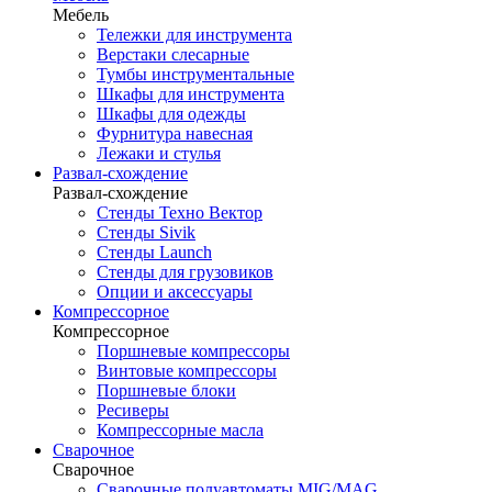
Мебель
Тележки для инструмента
Верстаки слесарные
Тумбы инструментальные
Шкафы для инструмента
Шкафы для одежды
Фурнитура навесная
Лежаки и стулья
Развал-схождение
Развал-схождение
Стенды Техно Вектор
Стенды Sivik
Стенды Launch
Стенды для грузовиков
Опции и аксессуары
Компрессорное
Компрессорное
Поршневые компрессоры
Винтовые компрессоры
Поршневые блоки
Ресиверы
Компрессорные масла
Сварочное
Сварочное
Сварочные полуавтоматы MIG/MAG