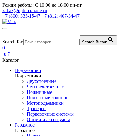
Режим работы:
С 10:00 до 18:00 пн-пт
zakaz@optima-trade.ru
+7 (800) 333-15-47
+7 (812) 407-34-47
Search for:
Search Button
0
-0 ₽
Каталог
Подъемники
Подъемники
Двухстоечные
Четырехстоечные
Ножничные
Подкатные колонны
Мотоподъемники
Траверсы
Парковочные системы
Опции и аксессуары
Гаражное
Гаражное
Прессы