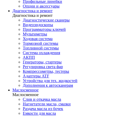
Профильные линейки
Опции и аксессуары
Диагностика и ремонт
Диагностика и ремонт
Диагностические сканеры
Видеоэндоскопы
Программаторы ключей
Мультиметры
Ходовая система
Тормозной системы
Топливной системы
Система охлаждения
АКПП
Генераторы, стартеры
Регулировка света фар
Компрессометры, тестеры
Адаптеры ATF
Устройства для тех. жидкостей
Дополнения к автосканерам
Маслосменное
Маслосменное
Слив и откачка масла
Нагнетатели масла, смазки
Раздача масла из бочек
Емкости для масла