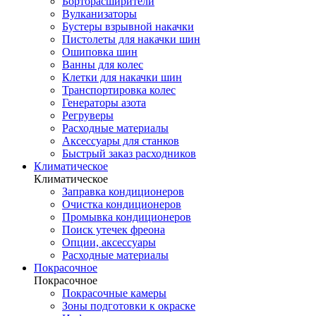
Борторасширители
Вулканизаторы
Бустеры взрывной накачки
Пистолеты для накачки шин
Ошиповка шин
Ванны для колес
Клетки для накачки шин
Транспортировка колес
Генераторы азота
Регруверы
Расходные материалы
Аксессуары для станков
Быстрый заказ расходников
Климатическое
Климатическое
Заправка кондиционеров
Очистка кондиционеров
Промывка кондиционеров
Поиск утечек фреона
Опции, аксессуары
Расходные материалы
Покрасочное
Покрасочное
Покрасочные камеры
Зоны подготовки к окраске