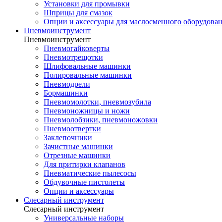
Установки для промывки
Шприцы для смазок
Опции и аксессуары для маслосменного оборудова
Пневмоинструмент
Пневмоинструмент
Пневмогайковерты
Пневмотрещотки
Шлифовальные машинки
Полировальные машинки
Пневмодрели
Бормашинки
Пневмомолотки, пневмозубила
Пневмоножницы и ножи
Пневмолобзики, пневмоножовки
Пневмоотвертки
Заклепочники
Зачистные машинки
Отрезные машинки
Для притирки клапанов
Пневматические пылесосы
Обдувочные пистолеты
Опции и аксессуары
Слесарный инструмент
Слесарный инструмент
Универсальные наборы