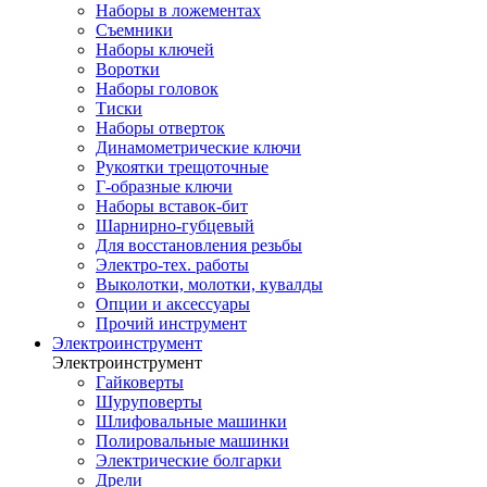
Наборы в ложементах
Съемники
Наборы ключей
Воротки
Наборы головок
Тиски
Наборы отверток
Динамометрические ключи
Рукоятки трещоточные
Г-образные ключи
Наборы вставок-бит
Шарнирно-губцевый
Для восстановления резьбы
Электро-тех. работы
Выколотки, молотки, кувалды
Опции и аксессуары
Прочий инструмент
Электроинструмент
Электроинструмент
Гайковерты
Шуруповерты
Шлифовальные машинки
Полировальные машинки
Электрические болгарки
Дрели