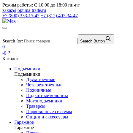
Режим работы:
С 10:00 до 18:00 пн-пт
zakaz@optima-trade.ru
+7 (800) 333-15-47
+7 (812) 407-34-47
Search for:
Search Button
0
-0 ₽
Каталог
Подъемники
Подъемники
Двухстоечные
Четырехстоечные
Ножничные
Подкатные колонны
Мотоподъемники
Траверсы
Парковочные системы
Опции и аксессуары
Гаражное
Гаражное
Прессы