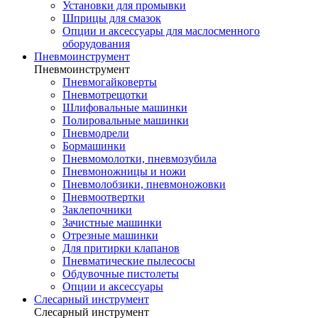
Установки для промывки
Шприцы для смазок
Опции и аксессуары для маслосменного
оборудования
Пневмоинструмент
Пневмоинструмент
Пневмогайковерты
Пневмотрещотки
Шлифовальные машинки
Полировальные машинки
Пневмодрели
Бормашинки
Пневмомолотки, пневмозубила
Пневмоножницы и ножи
Пневмолобзики, пневмоножовки
Пневмоотвертки
Заклепочники
Зачистные машинки
Отрезные машинки
Для притирки клапанов
Пневматические пылесосы
Обдувочные пистолеты
Опции и аксессуары
Слесарный инструмент
Слесарный инструмент