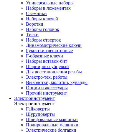
Универсальные наборы
Наборы в ложементах
Съемники
Наборы ключей
Воротки
Наборы головок
Тиски
Наборы отверток
Динамометрические ключи
Рукоятки трещоточные
Г-образные ключи
Наборы вставок-бит
Шарнирно-губцевый
Для восстановления резьбы
Электро-тех. работы
Выколотки, молотки, кувалды
Опции и аксессуары
Прочий инструмент
Электроинструмент
Электроинструмент
Гайковерты
Шуруповерты
Шлифовальные машинки
Полировальные машинки
Электрические болгарки