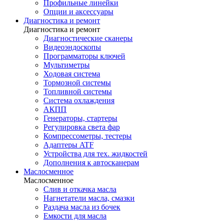
Профильные линейки
Опции и аксессуары
Диагностика и ремонт
Диагностика и ремонт
Диагностические сканеры
Видеоэндоскопы
Программаторы ключей
Мультиметры
Ходовая система
Тормозной системы
Топливной системы
Система охлаждения
АКПП
Генераторы, стартеры
Регулировка света фар
Компрессометры, тестеры
Адаптеры ATF
Устройства для тех. жидкостей
Дополнения к автосканерам
Маслосменное
Маслосменное
Слив и откачка масла
Нагнетатели масла, смазки
Раздача масла из бочек
Емкости для масла