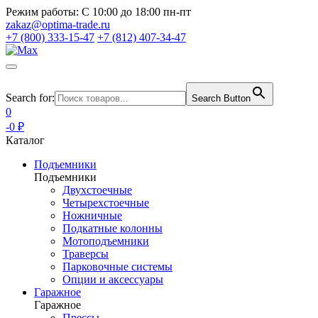
Режим работы:
С 10:00 до 18:00 пн-пт
zakaz@optima-trade.ru
+7 (800) 333-15-47
+7 (812) 407-34-47
Search for:
Search Button
0
-0 ₽
Каталог
Подъемники
Подъемники
Двухстоечные
Четырехстоечные
Ножничные
Подкатные колонны
Мотоподъемники
Траверсы
Парковочные системы
Опции и аксессуары
Гаражное
Гаражное
Прессы