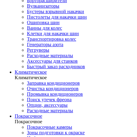
Борторасширители
Вулканизаторы
Бустеры взрывной накачки
Пистолеты для накачки шин
Ошиповка шин
Ванны для колес
Клетки для накачки шин
Транспортировка колес
Генераторы азота
Регруверы
Расходные материалы
Аксессуары для станков
Быстрый заказ расходников
Климатическое
Климатическое
Заправка кондиционеров
Очистка кондиционеров
Промывка кондиционеров
Поиск утечек фреона
Опции, аксессуары
Расходные материалы
Покрасочное
Покрасочное
Покрасочные камеры
Зоны подготовки к окраске