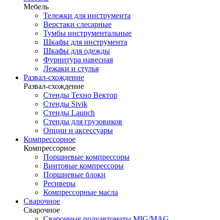
Мебель
Тележки для инструмента
Верстаки слесарные
Тумбы инструментальные
Шкафы для инструмента
Шкафы для одежды
Фурнитура навесная
Лежаки и стулья
Развал-схождение
Развал-схождение
Стенды Техно Вектор
Стенды Sivik
Стенды Launch
Стенды для грузовиков
Опции и аксессуары
Компрессорное
Компрессорное
Поршневые компрессоры
Винтовые компрессоры
Поршневые блоки
Ресиверы
Компрессорные масла
Сварочное
Сварочное
Сварочные полуавтоматы MIG/MAG