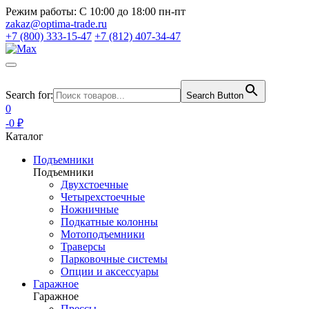
Режим работы:
С 10:00 до 18:00 пн-пт
zakaz@optima-trade.ru
+7 (800) 333-15-47
+7 (812) 407-34-47
Search for:
Search Button
0
-0 ₽
Каталог
Подъемники
Подъемники
Двухстоечные
Четырехстоечные
Ножничные
Подкатные колонны
Мотоподъемники
Траверсы
Парковочные системы
Опции и аксессуары
Гаражное
Гаражное
Прессы