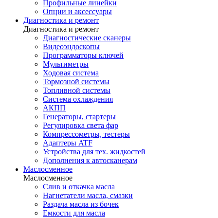
Профильные линейки
Опции и аксессуары
Диагностика и ремонт
Диагностика и ремонт
Диагностические сканеры
Видеоэндоскопы
Программаторы ключей
Мультиметры
Ходовая система
Тормозной системы
Топливной системы
Система охлаждения
АКПП
Генераторы, стартеры
Регулировка света фар
Компрессометры, тестеры
Адаптеры ATF
Устройства для тех. жидкостей
Дополнения к автосканерам
Маслосменное
Маслосменное
Слив и откачка масла
Нагнетатели масла, смазки
Раздача масла из бочек
Емкости для масла