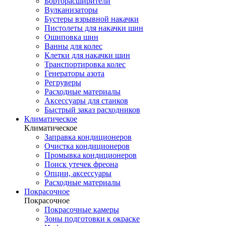
Борторасширители
Вулканизаторы
Бустеры взрывной накачки
Пистолеты для накачки шин
Ошиповка шин
Ванны для колес
Клетки для накачки шин
Транспортировка колес
Генераторы азота
Регруверы
Расходные материалы
Аксессуары для станков
Быстрый заказ расходников
Климатическое
Климатическое
Заправка кондиционеров
Очистка кондиционеров
Промывка кондиционеров
Поиск утечек фреона
Опции, аксессуары
Расходные материалы
Покрасочное
Покрасочное
Покрасочные камеры
Зоны подготовки к окраске