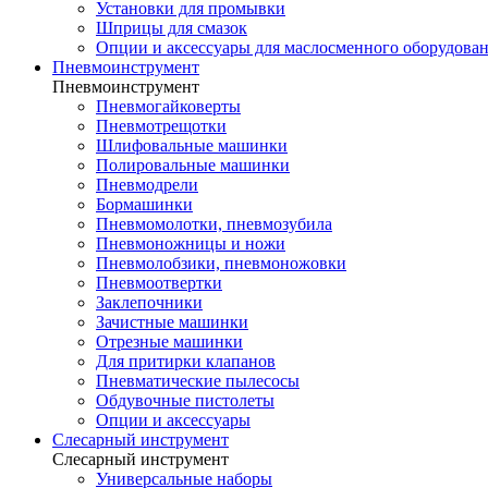
Установки для промывки
Шприцы для смазок
Опции и аксессуары для маслосменного оборудова
Пневмоинструмент
Пневмоинструмент
Пневмогайковерты
Пневмотрещотки
Шлифовальные машинки
Полировальные машинки
Пневмодрели
Бормашинки
Пневмомолотки, пневмозубила
Пневмоножницы и ножи
Пневмолобзики, пневмоножовки
Пневмоотвертки
Заклепочники
Зачистные машинки
Отрезные машинки
Для притирки клапанов
Пневматические пылесосы
Обдувочные пистолеты
Опции и аксессуары
Слесарный инструмент
Слесарный инструмент
Универсальные наборы