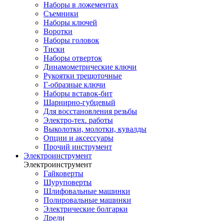
Наборы в ложементах
Съемники
Наборы ключей
Воротки
Наборы головок
Тиски
Наборы отверток
Динамометрические ключи
Рукоятки трещоточные
Г-образные ключи
Наборы вставок-бит
Шарнирно-губцевый
Для восстановления резьбы
Электро-тех. работы
Выколотки, молотки, кувалды
Опции и аксессуары
Прочий инструмент
Электроинструмент
Электроинструмент
Гайковерты
Шуруповерты
Шлифовальные машинки
Полировальные машинки
Электрические болгарки
Дрели