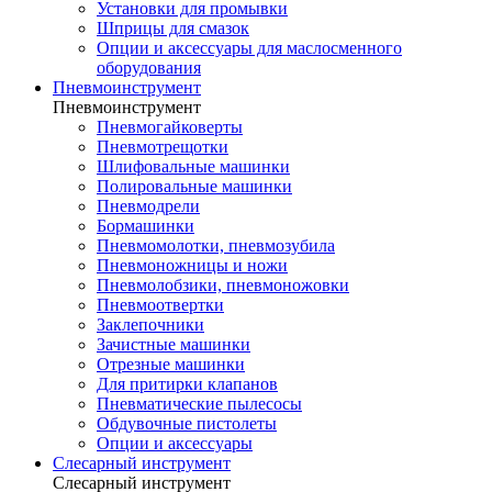
Установки для промывки
Шприцы для смазок
Опции и аксессуары для маслосменного
оборудования
Пневмоинструмент
Пневмоинструмент
Пневмогайковерты
Пневмотрещотки
Шлифовальные машинки
Полировальные машинки
Пневмодрели
Бормашинки
Пневмомолотки, пневмозубила
Пневмоножницы и ножи
Пневмолобзики, пневмоножовки
Пневмоотвертки
Заклепочники
Зачистные машинки
Отрезные машинки
Для притирки клапанов
Пневматические пылесосы
Обдувочные пистолеты
Опции и аксессуары
Слесарный инструмент
Слесарный инструмент