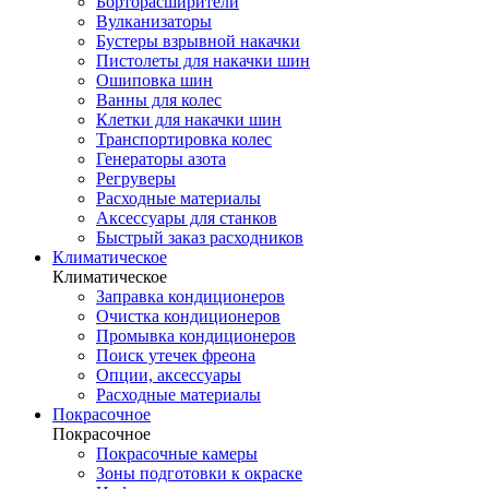
Борторасширители
Вулканизаторы
Бустеры взрывной накачки
Пистолеты для накачки шин
Ошиповка шин
Ванны для колес
Клетки для накачки шин
Транспортировка колес
Генераторы азота
Регруверы
Расходные материалы
Аксессуары для станков
Быстрый заказ расходников
Климатическое
Климатическое
Заправка кондиционеров
Очистка кондиционеров
Промывка кондиционеров
Поиск утечек фреона
Опции, аксессуары
Расходные материалы
Покрасочное
Покрасочное
Покрасочные камеры
Зоны подготовки к окраске