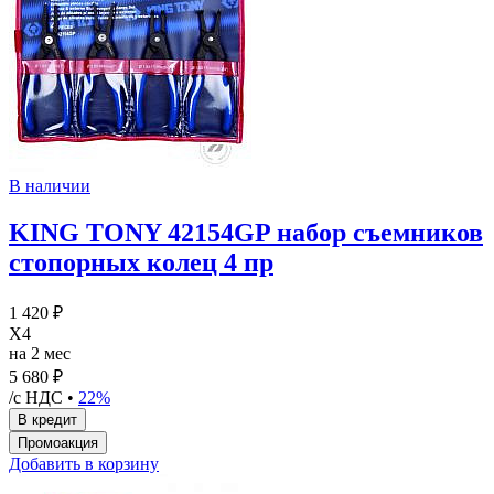
В наличии
KING TONY 42154GP набор съемников
стопорных колец 4 пр
1 420 ₽
X4
на 2 мес
5 680 ₽
/с НДС •
22%
Добавить в корзину