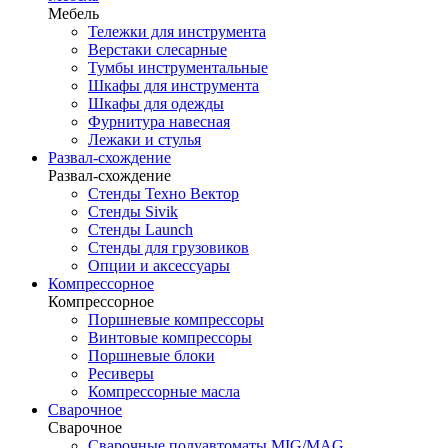
Мебель
Тележки для инструмента
Верстаки слесарные
Тумбы инструментальные
Шкафы для инструмента
Шкафы для одежды
Фурнитура навесная
Лежаки и стулья
Развал-схождение
Развал-схождение
Стенды Техно Вектор
Стенды Sivik
Стенды Launch
Стенды для грузовиков
Опции и аксессуары
Компрессорное
Компрессорное
Поршневые компрессоры
Винтовые компрессоры
Поршневые блоки
Ресиверы
Компрессорные масла
Сварочное
Сварочное
Сварочные полуавтоматы MIG/MAG