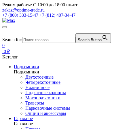
Режим работы:
С 10:00 до 18:00 пн-пт
zakaz@optima-trade.ru
+7 (800) 333-15-47
+7 (812) 407-34-47
Search for:
Search Button
0
-0 ₽
Каталог
Подъемники
Подъемники
Двухстоечные
Четырехстоечные
Ножничные
Подкатные колонны
Мотоподъемники
Траверсы
Парковочные системы
Опции и аксессуары
Гаражное
Гаражное
Прессы