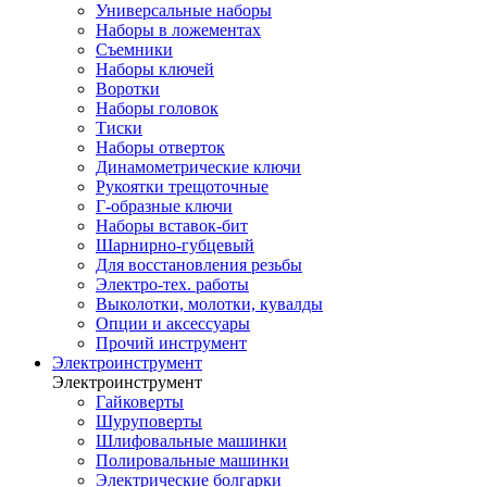
Универсальные наборы
Наборы в ложементах
Съемники
Наборы ключей
Воротки
Наборы головок
Тиски
Наборы отверток
Динамометрические ключи
Рукоятки трещоточные
Г-образные ключи
Наборы вставок-бит
Шарнирно-губцевый
Для восстановления резьбы
Электро-тех. работы
Выколотки, молотки, кувалды
Опции и аксессуары
Прочий инструмент
Электроинструмент
Электроинструмент
Гайковерты
Шуруповерты
Шлифовальные машинки
Полировальные машинки
Электрические болгарки