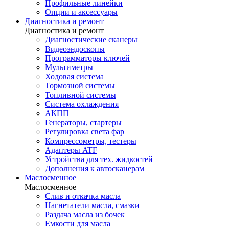
Профильные линейки
Опции и аксессуары
Диагностика и ремонт
Диагностика и ремонт
Диагностические сканеры
Видеоэндоскопы
Программаторы ключей
Мультиметры
Ходовая система
Тормозной системы
Топливной системы
Система охлаждения
АКПП
Генераторы, стартеры
Регулировка света фар
Компрессометры, тестеры
Адаптеры ATF
Устройства для тех. жидкостей
Дополнения к автосканерам
Маслосменное
Маслосменное
Слив и откачка масла
Нагнетатели масла, смазки
Раздача масла из бочек
Емкости для масла