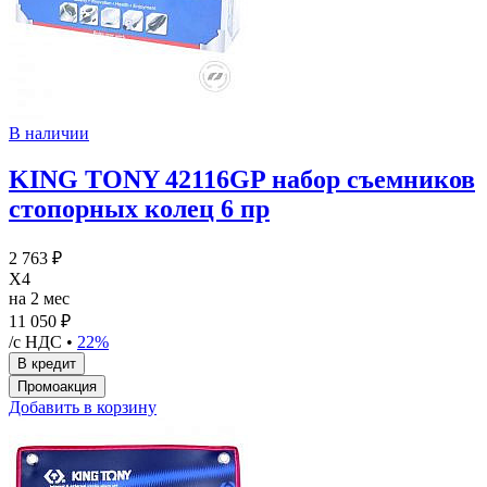
В наличии
KING TONY 42116GP набор съемников
стопорных колец 6 пр
2 763 ₽
X4
на 2 мес
11 050 ₽
/с НДС •
22%
Добавить в корзину