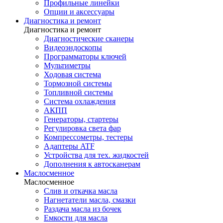
Профильные линейки
Опции и аксессуары
Диагностика и ремонт
Диагностика и ремонт
Диагностические сканеры
Видеоэндоскопы
Программаторы ключей
Мультиметры
Ходовая система
Тормозной системы
Топливной системы
Система охлаждения
АКПП
Генераторы, стартеры
Регулировка света фар
Компрессометры, тестеры
Адаптеры ATF
Устройства для тех. жидкостей
Дополнения к автосканерам
Маслосменное
Маслосменное
Слив и откачка масла
Нагнетатели масла, смазки
Раздача масла из бочек
Емкости для масла