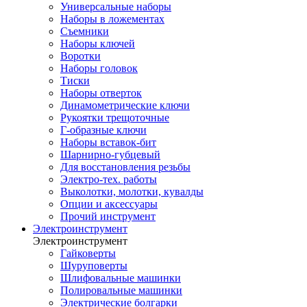
Универсальные наборы
Наборы в ложементах
Съемники
Наборы ключей
Воротки
Наборы головок
Тиски
Наборы отверток
Динамометрические ключи
Рукоятки трещоточные
Г-образные ключи
Наборы вставок-бит
Шарнирно-губцевый
Для восстановления резьбы
Электро-тех. работы
Выколотки, молотки, кувалды
Опции и аксессуары
Прочий инструмент
Электроинструмент
Электроинструмент
Гайковерты
Шуруповерты
Шлифовальные машинки
Полировальные машинки
Электрические болгарки