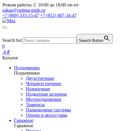
Режим работы:
С 10:00 до 18:00 пн-пт
zakaz@optima-trade.ru
+7 (800) 333-15-47
+7 (812) 407-34-47
Search for:
Search Button
0
-0 ₽
Каталог
Подъемники
Подъемники
Двухстоечные
Четырехстоечные
Ножничные
Подкатные колонны
Мотоподъемники
Траверсы
Парковочные системы
Опции и аксессуары
Гаражное
Гаражное
Прессы