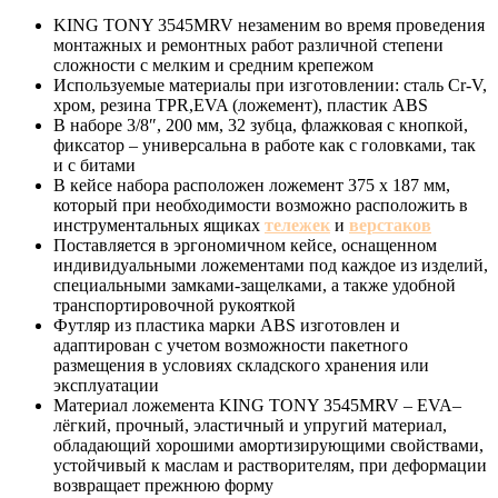
KING TONY 3545MRV незаменим во время проведения
монтажных и ремонтных работ различной степени
сложности с мелким и средним крепежом
Используемые материалы при изготовлении: сталь Cr-V,
хром, резина TPR,EVA (ложемент), пластик ABS
В наборе 3/8″, 200 мм, 32 зубца, флажковая с кнопкой,
фиксатор – универсальна в работе как с головками, так
и с битами
В кейсе набора расположен ложемент 375 x 187 мм,
который при необходимости возможно расположить в
инструментальных ящиках
тележек
и
верстаков
Поставляется в эргономичном кейсе, оснащенном
индивидуальными ложементами под каждое из изделий,
специальными замками-защелками, а также удобной
транспортировочной рукояткой
Футляр из пластика марки ABS изготовлен и
адаптирован с учетом возможности пакетного
размещения в условиях складского хранения или
эксплуатации
Материал ложемента KING TONY 3545MRV – EVA–
лёгкий, прочный, эластичный и упругий материал,
обладающий хорошими амортизирующими свойствами,
устойчивый к маслам и растворителям, при деформации
возвращает прежнюю форму