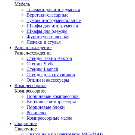
Мебель
Тележки для инструмента
Верстаки слесарные
Тумбы инструментальные
Шкафы для инструмента
Шкафы для одежды
Фурнитура навесная
Лежаки и стулья
Развал-схождение
Развал-схождение
Стенды Техно Вектор
Стенды Sivik
Стенды Launch
Стенды для грузовиков
Опции и аксессуары
Компрессорное
Компрессорное
Поршневые компрессоры
Винтовые компрессоры
Поршневые блоки
Ресиверы
Компрессорные масла
Сварочное
Сварочное
Сварочные полуавтоматы MIG/MAG