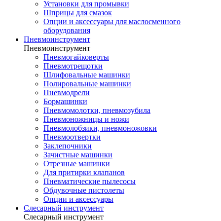
Установки для промывки
Шприцы для смазок
Опции и аксессуары для маслосменного
оборудования
Пневмоинструмент
Пневмоинструмент
Пневмогайковерты
Пневмотрещотки
Шлифовальные машинки
Полировальные машинки
Пневмодрели
Бормашинки
Пневмомолотки, пневмозубила
Пневмоножницы и ножи
Пневмолобзики, пневмоножовки
Пневмоотвертки
Заклепочники
Зачистные машинки
Отрезные машинки
Для притирки клапанов
Пневматические пылесосы
Обдувочные пистолеты
Опции и аксессуары
Слесарный инструмент
Слесарный инструмент