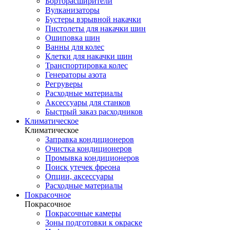
Борторасширители
Вулканизаторы
Бустеры взрывной накачки
Пистолеты для накачки шин
Ошиповка шин
Ванны для колес
Клетки для накачки шин
Транспортировка колес
Генераторы азота
Регруверы
Расходные материалы
Аксессуары для станков
Быстрый заказ расходников
Климатическое
Климатическое
Заправка кондиционеров
Очистка кондиционеров
Промывка кондиционеров
Поиск утечек фреона
Опции, аксессуары
Расходные материалы
Покрасочное
Покрасочное
Покрасочные камеры
Зоны подготовки к окраске