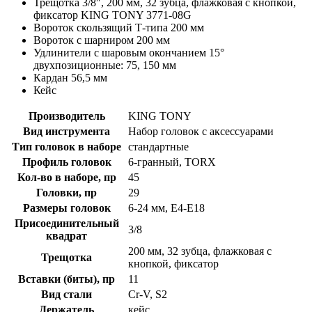
Трещотка 3/8″, 200 мм, 32 зубца, флажковая с кнопкой,
фиксатор KING TONY 3771-08G
Вороток скользящий Т-типа 200 мм
Вороток с шарниром 200 мм
Удлинители с шаровым окончанием 15°
двухпозиционные: 75, 150 мм
Кардан 56,5 мм
Кейс
Производитель
KING TONY
Вид инструмента
Набор головок с аксессуарами
Тип головок в наборе
стандартные
Профиль головок
6-гранный, TORX
Кол-во в наборе, пр
45
Головки, пр
29
Размеры головок
6-24 мм, E4-E18
Присоединительный
3/8
квадрат
200 мм, 32 зубца, флажковая с
Трещотка
кнопкой, фиксатор
Вставки (биты), пр
11
Вид стали
Cr-V, S2
Держатель
кейс