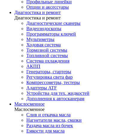
Профильные линейки
Опции и аксессуары
Диагностика и ремонт
Диагностика и ремонт
Диагностические сканеры
Видеоэндоскопы
Программаторы ключей
Мультиметры
Ходовая система
Тормозной системы
Топливной системы
Система охлаждения
АКПП
Генераторы, стартеры
Регулировка света фар
Компрессометры, тестеры
Адаптеры ATF
Устройства для тех. жидкостей
Дополнения к автосканерам
Маслосменное
Маслосменное
Слив и откачка масла
Нагнетатели масла, смазки
Раздача масла из бочек
Емкости для масла