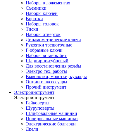
Наборы в ложементах
Съемники
Наборы ключей
Воротки
Наборы головок
Тиски
Наборы отверток
Динамометрические ключи
Рукоятки трещоточные
Г-образные ключи
Наборы вставок-бит
Шарнирно-губцевый
Для восстановления резьбы
Электро-тех. работы
Выколотки, молотки, кувалды
Опции и аксессуары
Прочий инструмент
Электроинструмент
Электроинструмент
Гайковерты
Шуруповерты
Шлифовальные машинки
Полировальные машинки
Электрические болгарки
Дрели