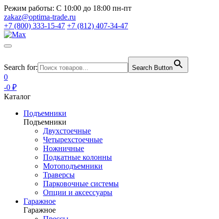
Режим работы:
С 10:00 до 18:00 пн-пт
zakaz@optima-trade.ru
+7 (800) 333-15-47
+7 (812) 407-34-47
Search for:
Search Button
0
-0 ₽
Каталог
Подъемники
Подъемники
Двухстоечные
Четырехстоечные
Ножничные
Подкатные колонны
Мотоподъемники
Траверсы
Парковочные системы
Опции и аксессуары
Гаражное
Гаражное
Прессы