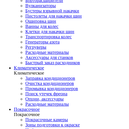
Борторасширители
Вулканизаторы
Бустеры взрывной накачки
Пистолеты для накачки шин
Ошиповка шин
Ванны для колес
Клетки для накачки шин
Транспортировка колес
Генераторы азота
Регруверы
Расходные материалы
Аксессуары для станков
Быстрый заказ расходников
Климатическое
Климатическое
Заправка кондиционеров
Очистка кондиционеров
Промывка кондиционеров
Поиск утечек фреона
Опции, аксессуары
Расходные материалы
Покрасочное
Покрасочное
Покрасочные камеры
Зоны подготовки к окраске