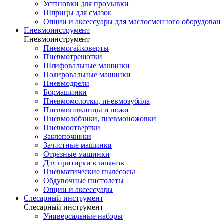
Установки для промывки
Шприцы для смазок
Опции и аксессуары для маслосменного оборудова
Пневмоинструмент
Пневмоинструмент
Пневмогайковерты
Пневмотрещотки
Шлифовальные машинки
Полировальные машинки
Пневмодрели
Бормашинки
Пневмомолотки, пневмозубила
Пневмоножницы и ножи
Пневмолобзики, пневмоножовки
Пневмоотвертки
Заклепочники
Зачистные машинки
Отрезные машинки
Для притирки клапанов
Пневматические пылесосы
Обдувочные пистолеты
Опции и аксессуары
Слесарный инструмент
Слесарный инструмент
Универсальные наборы