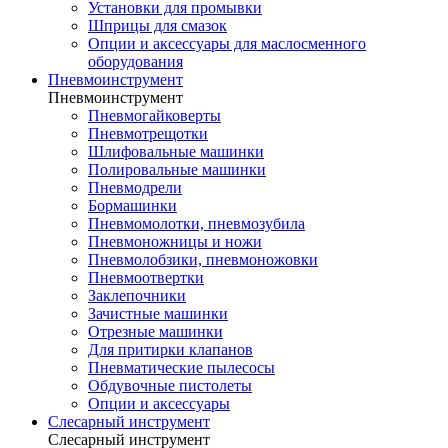
Установки для промывки
Шприцы для смазок
Опции и аксессуары для маслосменного
оборудования
Пневмоинструмент
Пневмоинструмент
Пневмогайковерты
Пневмотрещотки
Шлифовальные машинки
Полировальные машинки
Пневмодрели
Бормашинки
Пневмомолотки, пневмозубила
Пневмоножницы и ножи
Пневмолобзики, пневмоножовки
Пневмоотвертки
Заклепочники
Зачистные машинки
Отрезные машинки
Для притирки клапанов
Пневматические пылесосы
Обдувочные пистолеты
Опции и аксессуары
Слесарный инструмент
Слесарный инструмент