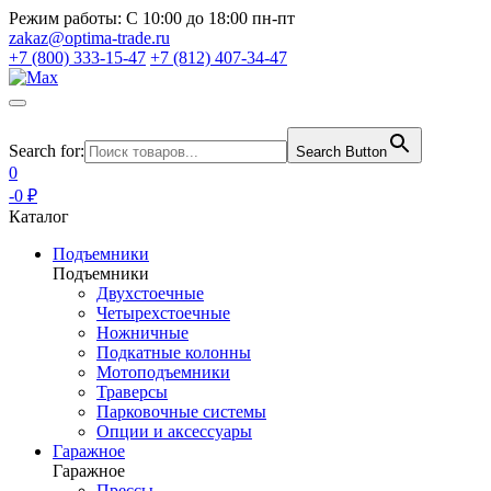
Режим работы:
С 10:00 до 18:00 пн-пт
zakaz@optima-trade.ru
+7 (800) 333-15-47
+7 (812) 407-34-47
Search for:
Search Button
0
-0 ₽
Каталог
Подъемники
Подъемники
Двухстоечные
Четырехстоечные
Ножничные
Подкатные колонны
Мотоподъемники
Траверсы
Парковочные системы
Опции и аксессуары
Гаражное
Гаражное
Прессы