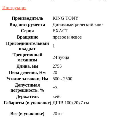
Инструкция
Производитель
KING TONY
Вид инструмента
Динамометрический ключ
Серия
EXACT
Вращение
правое и левое
Присоединительный
1
квадрат
Трещоточный
24 зубца
механизм
Длина, мм
2755
Цена деления, Нм
20
Усилие затяжки, Нм
500 - 2500
Допустимая
±3
погрешность, %
Держатель
кейс
Габариты (в упаковке)
ДШВ 100х20х7 см
Вес (в упаковке)
20 кг