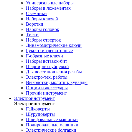
Универсальные наборы
Наборы в ложементах
Съемники
Наборы ключей
Воротки
Наборы головок
Тиски
Наборы отверток
Динамометрические ключи
Рукоятки трещоточные
Г-образные ключи
Наборы вставок-бит
Шарнирно-губцевый
Для восстановления резьбы
Электро-тех. работы
Выколотки, молотки, кувалды
Опции и аксессуары
Прочий инструмент
Электроинструмент
Электроинструмент
Гайковерты
Шуруповерты
Шлифовальные машинки
Полировальные машинки
Электрические болгарки