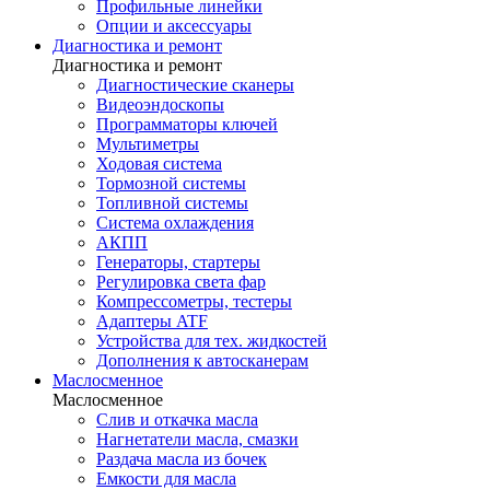
Профильные линейки
Опции и аксессуары
Диагностика и ремонт
Диагностика и ремонт
Диагностические сканеры
Видеоэндоскопы
Программаторы ключей
Мультиметры
Ходовая система
Тормозной системы
Топливной системы
Система охлаждения
АКПП
Генераторы, стартеры
Регулировка света фар
Компрессометры, тестеры
Адаптеры ATF
Устройства для тех. жидкостей
Дополнения к автосканерам
Маслосменное
Маслосменное
Слив и откачка масла
Нагнетатели масла, смазки
Раздача масла из бочек
Емкости для масла