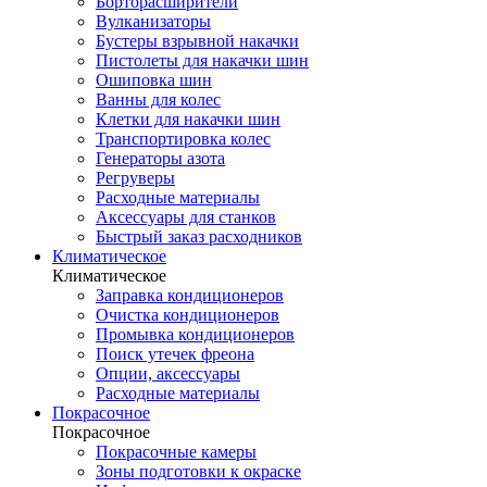
Борторасширители
Вулканизаторы
Бустеры взрывной накачки
Пистолеты для накачки шин
Ошиповка шин
Ванны для колес
Клетки для накачки шин
Транспортировка колес
Генераторы азота
Регруверы
Расходные материалы
Аксессуары для станков
Быстрый заказ расходников
Климатическое
Климатическое
Заправка кондиционеров
Очистка кондиционеров
Промывка кондиционеров
Поиск утечек фреона
Опции, аксессуары
Расходные материалы
Покрасочное
Покрасочное
Покрасочные камеры
Зоны подготовки к окраске