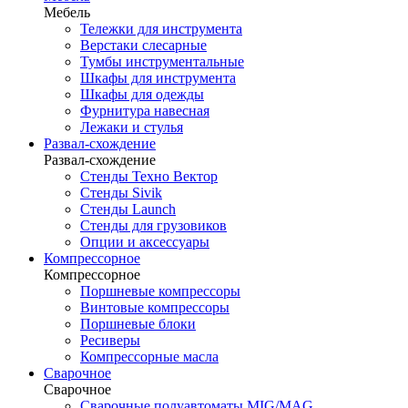
Мебель
Тележки для инструмента
Верстаки слесарные
Тумбы инструментальные
Шкафы для инструмента
Шкафы для одежды
Фурнитура навесная
Лежаки и стулья
Развал-схождение
Развал-схождение
Стенды Техно Вектор
Стенды Sivik
Стенды Launch
Стенды для грузовиков
Опции и аксессуары
Компрессорное
Компрессорное
Поршневые компрессоры
Винтовые компрессоры
Поршневые блоки
Ресиверы
Компрессорные масла
Сварочное
Сварочное
Сварочные полуавтоматы MIG/MAG