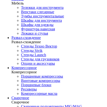
Мебель
Тележки для инструмента
Верстаки слесарные
Тумбы инструментальные
Шкафы для инструмента
Шкафы для одежды
Фурнитура навесная
Лежаки и стулья
Развал-схождение
Развал-схождение
Стенды Техно Вектор
Стенды Sivik
Стенды Launch
Стенды для грузовиков
Опции и аксессуары
Компрессорное
Компрессорное
Поршневые компрессоры
Винтовые компрессоры
Поршневые блоки
Ресиверы
Компрессорные масла
Сварочное
Сварочное
Сварочные полуавтоматы MIG/MAG