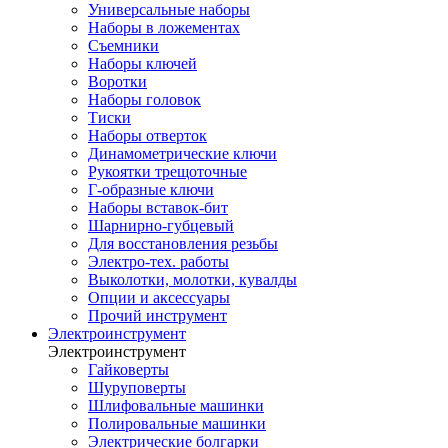
Универсальные наборы
Наборы в ложементах
Съемники
Наборы ключей
Воротки
Наборы головок
Тиски
Наборы отверток
Динамометрические ключи
Рукоятки трещоточные
Г-образные ключи
Наборы вставок-бит
Шарнирно-губцевый
Для восстановления резьбы
Электро-тех. работы
Выколотки, молотки, кувалды
Опции и аксессуары
Прочий инструмент
Электроинструмент
Электроинструмент
Гайковерты
Шуруповерты
Шлифовальные машинки
Полировальные машинки
Электрические болгарки