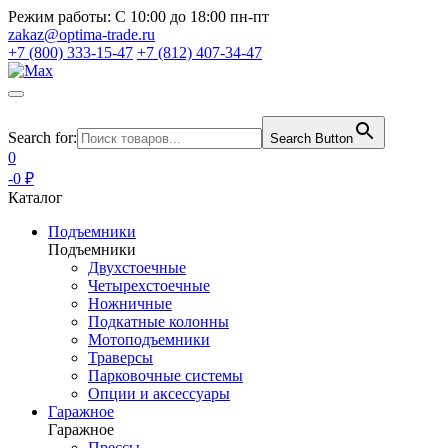
Режим работы:
С 10:00 до 18:00 пн-пт
zakaz@optima-trade.ru
+7 (800) 333-15-47
+7 (812) 407-34-47
Search for:
Search Button
0
-0 ₽
Каталог
Подъемники
Подъемники
Двухстоечные
Четырехстоечные
Ножничные
Подкатные колонны
Мотоподъемники
Траверсы
Парковочные системы
Опции и аксессуары
Гаражное
Гаражное
Прессы