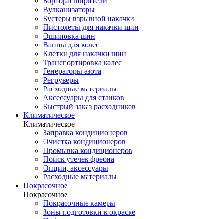
Борторасширители
Вулканизаторы
Бустеры взрывной накачки
Пистолеты для накачки шин
Ошиповка шин
Ванны для колес
Клетки для накачки шин
Транспортировка колес
Генераторы азота
Регруверы
Расходные материалы
Аксессуары для станков
Быстрый заказ расходников
Климатическое
Климатическое
Заправка кондиционеров
Очистка кондиционеров
Промывка кондиционеров
Поиск утечек фреона
Опции, аксессуары
Расходные материалы
Покрасочное
Покрасочное
Покрасочные камеры
Зоны подготовки к окраске