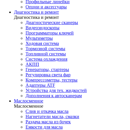
Профильные линейки
Опции и аксессуары
Диагностика и ремонт
Диагностика и ремонт
Диагностические сканеры
Видеоэндоскопы
Программаторы ключей
Мультиметры
Ходовая система
Тормозной системы
Топливной системы
Система охлаждения
АКПП
Генераторы, стартеры
Регулировка света фар
Компрессометры, тестеры
Адаптеры ATF
Устройства для тех. жидкостей
Дополнения к автосканерам
Маслосменное
Маслосменное
Слив и откачка масла
Нагнетатели масла, смазки
Раздача масла из бочек
Емкости для масла