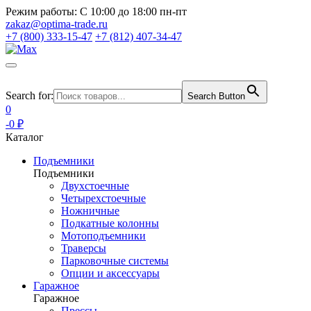
Режим работы:
С 10:00 до 18:00 пн-пт
zakaz@optima-trade.ru
+7 (800) 333-15-47
+7 (812) 407-34-47
Search for:
Search Button
0
-0 ₽
Каталог
Подъемники
Подъемники
Двухстоечные
Четырехстоечные
Ножничные
Подкатные колонны
Мотоподъемники
Траверсы
Парковочные системы
Опции и аксессуары
Гаражное
Гаражное
Прессы