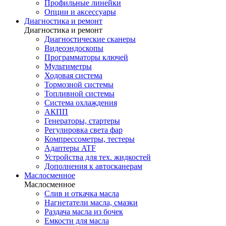
Профильные линейки
Опции и аксессуары
Диагностика и ремонт
Диагностика и ремонт
Диагностические сканеры
Видеоэндоскопы
Программаторы ключей
Мультиметры
Ходовая система
Тормозной системы
Топливной системы
Система охлаждения
АКПП
Генераторы, стартеры
Регулировка света фар
Компрессометры, тестеры
Адаптеры ATF
Устройства для тех. жидкостей
Дополнения к автосканерам
Маслосменное
Маслосменное
Слив и откачка масла
Нагнетатели масла, смазки
Раздача масла из бочек
Емкости для масла