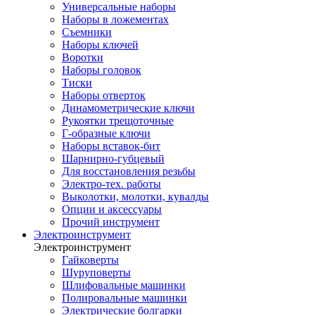
Универсальные наборы
Наборы в ложементах
Съемники
Наборы ключей
Воротки
Наборы головок
Тиски
Наборы отверток
Динамометрические ключи
Рукоятки трещоточные
Г-образные ключи
Наборы вставок-бит
Шарнирно-губцевый
Для восстановления резьбы
Электро-тех. работы
Выколотки, молотки, кувалды
Опции и аксессуары
Прочий инструмент
Электроинструмент
Электроинструмент
Гайковерты
Шуруповерты
Шлифовальные машинки
Полировальные машинки
Электрические болгарки