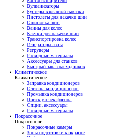
Борторасширители
Вулканизаторы
Бустеры взрывной накачки
Пистолеты для накачки шин
Ошиповка шин
Ванны для колес
Клетки для накачки шин
Транспортировка колес
Генераторы азота
Регруверы
Расходные материалы
Аксессуары для станков
Быстрый заказ расходников
Климатическое
Климатическое
Заправка кондиционеров
Очистка кондиционеров
Промывка кондиционеров
Поиск утечек фреона
Опции, аксессуары
Расходные материалы
Покрасочное
Покрасочное
Покрасочные камеры
Зоны подготовки к окраске