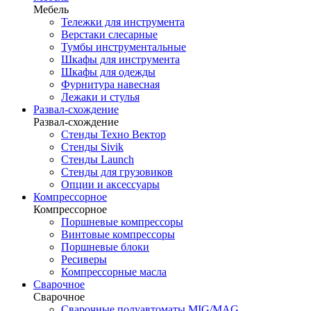
Мебель
Тележки для инструмента
Верстаки слесарные
Тумбы инструментальные
Шкафы для инструмента
Шкафы для одежды
Фурнитура навесная
Лежаки и стулья
Развал-схождение
Развал-схождение
Стенды Техно Вектор
Стенды Sivik
Стенды Launch
Стенды для грузовиков
Опции и аксессуары
Компрессорное
Компрессорное
Поршневые компрессоры
Винтовые компрессоры
Поршневые блоки
Ресиверы
Компрессорные масла
Сварочное
Сварочное
Сварочные полуавтоматы MIG/MAG