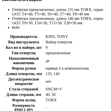
Отвёртки прецизионные, длина 135 мм TORX, серии
1433: T4×40, T5×40, T6×40, T7×40, T8×40 мм
Отвёртки прецизионные, длина 140 мм TORX, серии
1433: T9×50, T10×50, T15×50, T20×50 мм
Кейс
Производитель
KING TONY
Вид инструмента
Набор отверток
Кол-во в наборе, шт
9
Тип отверток
прецизионные
Намагниченный
да
наконечник
Форма ручки
прямая 2-х компонентная
Длина отверток, мм
135, 140
Диэлектрическое
нет
покрытие
Сталь стержней
SNCM+V
Длина стержня, мм
40, 50
Форма шлиц
TORX
Размерность
-
PHILLIPS