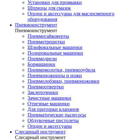
Установки для промывки
Шприцы для смазок
Опции и аксессуары для маслосменного
оборудования
Пневмоинструмент
Пневмоинструмент
Пневмогайковерты
Пневмотрещотки
Шлифовальные машинки
Полировальные машинки
Пневмодрели
Бормашинки
Пневмомолотки, пневмозубила
Пневмоножницы и ножи
Пневмолобзики, пневмоножовки
Пневмоотвертки
Заклепочники
Зачистные машинки
Отрезные машинки
Для притирки клапанов
Пневматические пылесосы
Обдувочные пистолеты
Опции и аксессуары
Слесарный инструмент
Слесарный инструмент