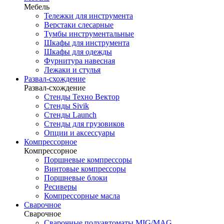
Мебель
Тележки для инструмента
Верстаки слесарные
Тумбы инструментальные
Шкафы для инструмента
Шкафы для одежды
Фурнитура навесная
Лежаки и стулья
Развал-схождение
Развал-схождение
Стенды Техно Вектор
Стенды Sivik
Стенды Launch
Стенды для грузовиков
Опции и аксессуары
Компрессорное
Компрессорное
Поршневые компрессоры
Винтовые компрессоры
Поршневые блоки
Ресиверы
Компрессорные масла
Сварочное
Сварочное
Сварочные полуавтоматы MIG/MAG