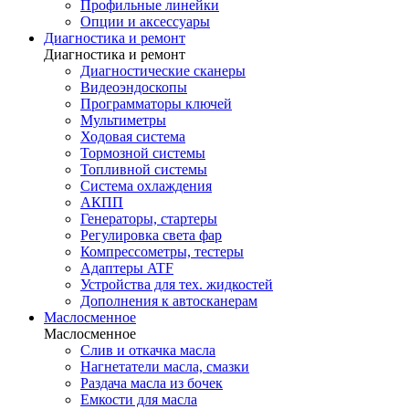
Профильные линейки
Опции и аксессуары
Диагностика и ремонт
Диагностика и ремонт
Диагностические сканеры
Видеоэндоскопы
Программаторы ключей
Мультиметры
Ходовая система
Тормозной системы
Топливной системы
Система охлаждения
АКПП
Генераторы, стартеры
Регулировка света фар
Компрессометры, тестеры
Адаптеры ATF
Устройства для тех. жидкостей
Дополнения к автосканерам
Маслосменное
Маслосменное
Слив и откачка масла
Нагнетатели масла, смазки
Раздача масла из бочек
Емкости для масла