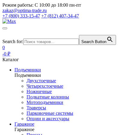
Режим работы:
С 10:00 до 18:00 пн-пт
zakaz@optima-trade.ru
+7 (800) 333-15-47
+7 (812) 407-34-47
Search for:
Search Button
0
-0 ₽
Каталог
Подъемники
Подъемники
Двухстоечные
Четырехстоечные
Ножничные
Подкатные колонны
Мотоподъемники
Траверсы
Парковочные системы
Опции и аксессуары
Гаражное
Гаражное
Прессы