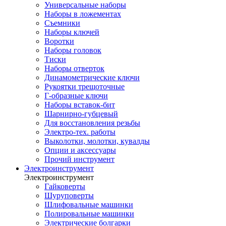
Универсальные наборы
Наборы в ложементах
Съемники
Наборы ключей
Воротки
Наборы головок
Тиски
Наборы отверток
Динамометрические ключи
Рукоятки трещоточные
Г-образные ключи
Наборы вставок-бит
Шарнирно-губцевый
Для восстановления резьбы
Электро-тех. работы
Выколотки, молотки, кувалды
Опции и аксессуары
Прочий инструмент
Электроинструмент
Электроинструмент
Гайковерты
Шуруповерты
Шлифовальные машинки
Полировальные машинки
Электрические болгарки