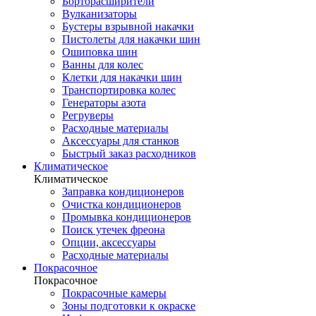
Борторасширители
Вулканизаторы
Бустеры взрывной накачки
Пистолеты для накачки шин
Ошиповка шин
Ванны для колес
Клетки для накачки шин
Транспортировка колес
Генераторы азота
Регруверы
Расходные материалы
Аксессуары для станков
Быстрый заказ расходников
Климатическое
Климатическое
Заправка кондиционеров
Очистка кондиционеров
Промывка кондиционеров
Поиск утечек фреона
Опции, аксессуары
Расходные материалы
Покрасочное
Покрасочное
Покрасочные камеры
Зоны подготовки к окраске