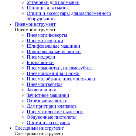
Установки для промывки
Шприцы для смазок
Опции и аксессуары для маслосменного
оборудования
Пневмоинструмент
Пневмоинструмент
Пневмогайковерты
Пневмотрещотки
Шлифовальные машинки
Полировальные машинки
Пневмодрели
Бормашинки
Пневмомолотки, пневмозубила
Пневмоножницы и ножи
Пневмолобзики, пневмоножовки
Пневмоотвертки
Заклепочники
Зачистные машинки
Отрезные машинки
Для притирки клапанов
Пневматические пылесосы
Обдувочные пистолеты
Опции и аксессуары
Слесарный инструмент
Слесарный инструмент