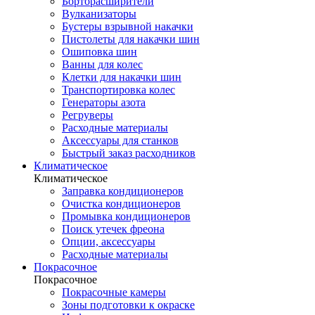
Борторасширители
Вулканизаторы
Бустеры взрывной накачки
Пистолеты для накачки шин
Ошиповка шин
Ванны для колес
Клетки для накачки шин
Транспортировка колес
Генераторы азота
Регруверы
Расходные материалы
Аксессуары для станков
Быстрый заказ расходников
Климатическое
Климатическое
Заправка кондиционеров
Очистка кондиционеров
Промывка кондиционеров
Поиск утечек фреона
Опции, аксессуары
Расходные материалы
Покрасочное
Покрасочное
Покрасочные камеры
Зоны подготовки к окраске