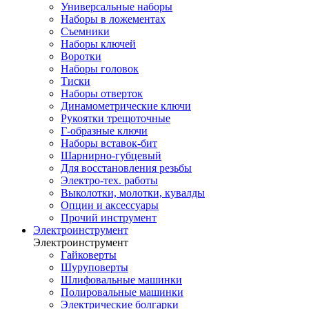
Универсальные наборы
Наборы в ложементах
Съемники
Наборы ключей
Воротки
Наборы головок
Тиски
Наборы отверток
Динамометрические ключи
Рукоятки трещоточные
Г-образные ключи
Наборы вставок-бит
Шарнирно-губцевый
Для восстановления резьбы
Электро-тех. работы
Выколотки, молотки, кувалды
Опции и аксессуары
Прочий инструмент
Электроинструмент
Электроинструмент
Гайковерты
Шуруповерты
Шлифовальные машинки
Полировальные машинки
Электрические болгарки