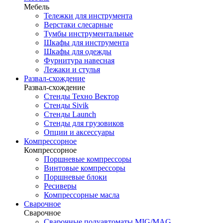
Мебель
Тележки для инструмента
Верстаки слесарные
Тумбы инструментальные
Шкафы для инструмента
Шкафы для одежды
Фурнитура навесная
Лежаки и стулья
Развал-схождение
Развал-схождение
Стенды Техно Вектор
Стенды Sivik
Стенды Launch
Стенды для грузовиков
Опции и аксессуары
Компрессорное
Компрессорное
Поршневые компрессоры
Винтовые компрессоры
Поршневые блоки
Ресиверы
Компрессорные масла
Сварочное
Сварочное
Сварочные полуавтоматы MIG/MAG