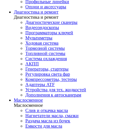
Профильные линейки
Опции и аксессуары
Диагностика и ремонт
Диагностика и ремонт
Диагностические сканеры
Видеоэндоскопы
Программаторы ключей
Мультиметры
Ходовая система
Тормозной системы
Топливной системы
Система охлаждения
АКПП
Генераторы, стартеры
Регулировка света фар
Компрессометры, тестеры
Адаптеры ATF
Устройства для тех. жидкостей
Дополнения к автосканерам
Маслосменное
Маслосменное
Слив и откачка масла
Нагнетатели масла, смазки
Раздача масла из бочек
Емкости для масла