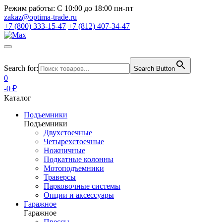
Режим работы:
С 10:00 до 18:00 пн-пт
zakaz@optima-trade.ru
+7 (800) 333-15-47
+7 (812) 407-34-47
Search for:
Search Button
0
-0 ₽
Каталог
Подъемники
Подъемники
Двухстоечные
Четырехстоечные
Ножничные
Подкатные колонны
Мотоподъемники
Траверсы
Парковочные системы
Опции и аксессуары
Гаражное
Гаражное
Прессы