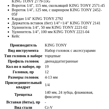
KING TONY 2779-55G
Вороток 1/4″, 115 мм, скользящий KING TONY 2571-45
Вороток 1/4″, 125 мм, с шарниром KING TONY 2452-
05F
Кардан 1/4″ KING TONY 2792
Держатель вставок (бит) 1/4″>1/4″ KING TONY 2141
Удлинитель 1/4″, 50 мм KING TONY 2221-02
Удлинитель 1/4″, 100 мм KING TONY 2221-04
Кейс
Производитель
KING TONY
Вид инструмента
Набор головок с аксессуарами
Тип головок в наборе
торцевые
Профиль головок
двенадцатигранные
Кол-во в наборе, пр
19
Головки, пр
12
Размеры головок
4-13 мм
Присоединительный
1/4
квадрат
140 мм, 24 зубца, флажковая,
Трещотка
фиксатор
Вставки (биты), пр
-
Вид стали
Cr-V