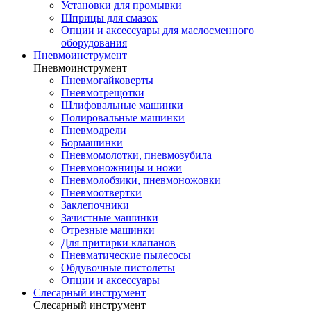
Установки для промывки
Шприцы для смазок
Опции и аксессуары для маслосменного
оборудования
Пневмоинструмент
Пневмоинструмент
Пневмогайковерты
Пневмотрещотки
Шлифовальные машинки
Полировальные машинки
Пневмодрели
Бормашинки
Пневмомолотки, пневмозубила
Пневмоножницы и ножи
Пневмолобзики, пневмоножовки
Пневмоотвертки
Заклепочники
Зачистные машинки
Отрезные машинки
Для притирки клапанов
Пневматические пылесосы
Обдувочные пистолеты
Опции и аксессуары
Слесарный инструмент
Слесарный инструмент