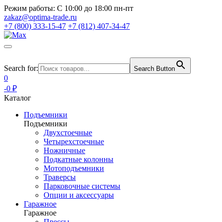
Режим работы:
С 10:00 до 18:00 пн-пт
zakaz@optima-trade.ru
+7 (800) 333-15-47
+7 (812) 407-34-47
Search for:
Search Button
0
-0 ₽
Каталог
Подъемники
Подъемники
Двухстоечные
Четырехстоечные
Ножничные
Подкатные колонны
Мотоподъемники
Траверсы
Парковочные системы
Опции и аксессуары
Гаражное
Гаражное
Прессы