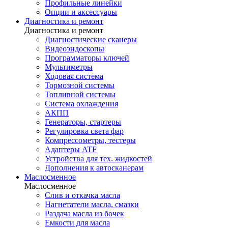
Профильные линейки
Опции и аксессуары
Диагностика и ремонт
Диагностика и ремонт
Диагностические сканеры
Видеоэндоскопы
Программаторы ключей
Мультиметры
Ходовая система
Тормозной системы
Топливной системы
Система охлаждения
АКПП
Генераторы, стартеры
Регулировка света фар
Компрессометры, тестеры
Адаптеры ATF
Устройства для тех. жидкостей
Дополнения к автосканерам
Маслосменное
Маслосменное
Слив и откачка масла
Нагнетатели масла, смазки
Раздача масла из бочек
Емкости для масла