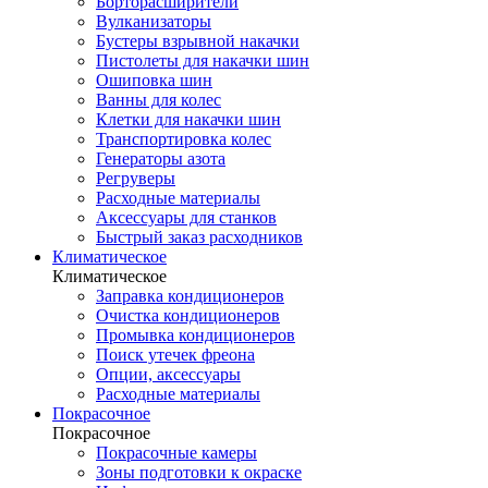
Борторасширители
Вулканизаторы
Бустеры взрывной накачки
Пистолеты для накачки шин
Ошиповка шин
Ванны для колес
Клетки для накачки шин
Транспортировка колес
Генераторы азота
Регруверы
Расходные материалы
Аксессуары для станков
Быстрый заказ расходников
Климатическое
Климатическое
Заправка кондиционеров
Очистка кондиционеров
Промывка кондиционеров
Поиск утечек фреона
Опции, аксессуары
Расходные материалы
Покрасочное
Покрасочное
Покрасочные камеры
Зоны подготовки к окраске