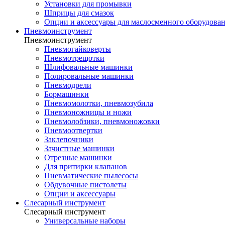
Установки для промывки
Шприцы для смазок
Опции и аксессуары для маслосменного оборудова
Пневмоинструмент
Пневмоинструмент
Пневмогайковерты
Пневмотрещотки
Шлифовальные машинки
Полировальные машинки
Пневмодрели
Бормашинки
Пневмомолотки, пневмозубила
Пневмоножницы и ножи
Пневмолобзики, пневмоножовки
Пневмоотвертки
Заклепочники
Зачистные машинки
Отрезные машинки
Для притирки клапанов
Пневматические пылесосы
Обдувочные пистолеты
Опции и аксессуары
Слесарный инструмент
Слесарный инструмент
Универсальные наборы