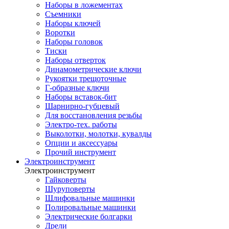
Наборы в ложементах
Съемники
Наборы ключей
Воротки
Наборы головок
Тиски
Наборы отверток
Динамометрические ключи
Рукоятки трещоточные
Г-образные ключи
Наборы вставок-бит
Шарнирно-губцевый
Для восстановления резьбы
Электро-тех. работы
Выколотки, молотки, кувалды
Опции и аксессуары
Прочий инструмент
Электроинструмент
Электроинструмент
Гайковерты
Шуруповерты
Шлифовальные машинки
Полировальные машинки
Электрические болгарки
Дрели