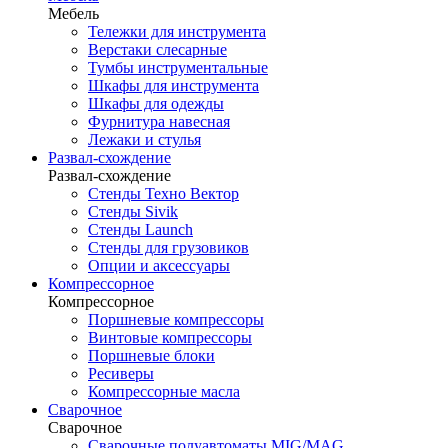
Мебель
Тележки для инструмента
Верстаки слесарные
Тумбы инструментальные
Шкафы для инструмента
Шкафы для одежды
Фурнитура навесная
Лежаки и стулья
Развал-схождение
Развал-схождение
Стенды Техно Вектор
Стенды Sivik
Стенды Launch
Стенды для грузовиков
Опции и аксессуары
Компрессорное
Компрессорное
Поршневые компрессоры
Винтовые компрессоры
Поршневые блоки
Ресиверы
Компрессорные масла
Сварочное
Сварочное
Сварочные полуавтоматы MIG/MAG