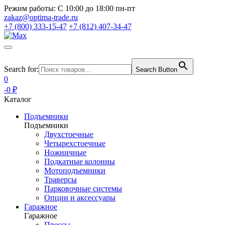
Режим работы:
С 10:00 до 18:00 пн-пт
zakaz@optima-trade.ru
+7 (800) 333-15-47
+7 (812) 407-34-47
Search for:
Search Button
0
-0 ₽
Каталог
Подъемники
Подъемники
Двухстоечные
Четырехстоечные
Ножничные
Подкатные колонны
Мотоподъемники
Траверсы
Парковочные системы
Опции и аксессуары
Гаражное
Гаражное
Прессы