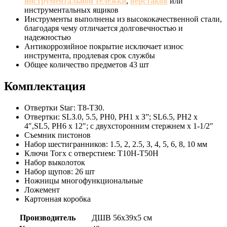
инструментальной тележки
,
верстаков
или
инструментальных ящиков
Инструменты выполнены из высококачественной стали,
благодаря чему отличается долговечностью и
надежностью
Антикоррозийное покрытие исключает износ
инструмента, продлевая срок службы
Общее количество предметов 43 шт
Комплектация
Отвертки Staг: Т8-ТЗ0.
Отвертки: SLЗ.0, 5.5, РН0, РН1 х З”; SL6.5, РН2 х
4″,SL5, РН6 х 12″; с двухсторонним стержнем х 1-1/2″
Съемник пистонов
Набор шестигранников: 1.5, 2, 2.5, З, 4, 5, 6, 8, 10 мм
Ключи Тогх с отверстием: Т10Н-Т50Н
Набор выколоток
Набор щупов: 26 шт
Ножницы многофункциональные
Ложемент
Картонная коробка
Производитель
ДШВ 56х39х5 см