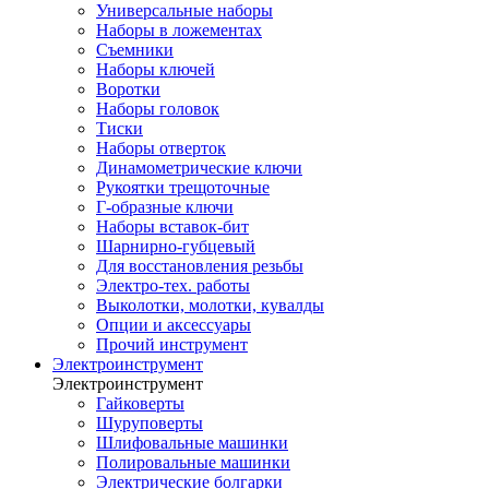
Универсальные наборы
Наборы в ложементах
Съемники
Наборы ключей
Воротки
Наборы головок
Тиски
Наборы отверток
Динамометрические ключи
Рукоятки трещоточные
Г-образные ключи
Наборы вставок-бит
Шарнирно-губцевый
Для восстановления резьбы
Электро-тех. работы
Выколотки, молотки, кувалды
Опции и аксессуары
Прочий инструмент
Электроинструмент
Электроинструмент
Гайковерты
Шуруповерты
Шлифовальные машинки
Полировальные машинки
Электрические болгарки