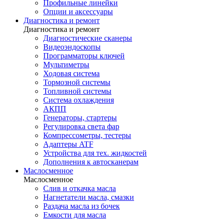
Профильные линейки
Опции и аксессуары
Диагностика и ремонт
Диагностика и ремонт
Диагностические сканеры
Видеоэндоскопы
Программаторы ключей
Мультиметры
Ходовая система
Тормозной системы
Топливной системы
Система охлаждения
АКПП
Генераторы, стартеры
Регулировка света фар
Компрессометры, тестеры
Адаптеры ATF
Устройства для тех. жидкостей
Дополнения к автосканерам
Маслосменное
Маслосменное
Слив и откачка масла
Нагнетатели масла, смазки
Раздача масла из бочек
Емкости для масла