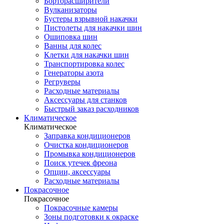
Борторасширители
Вулканизаторы
Бустеры взрывной накачки
Пистолеты для накачки шин
Ошиповка шин
Ванны для колес
Клетки для накачки шин
Транспортировка колес
Генераторы азота
Регруверы
Расходные материалы
Аксессуары для станков
Быстрый заказ расходников
Климатическое
Климатическое
Заправка кондиционеров
Очистка кондиционеров
Промывка кондиционеров
Поиск утечек фреона
Опции, аксессуары
Расходные материалы
Покрасочное
Покрасочное
Покрасочные камеры
Зоны подготовки к окраске