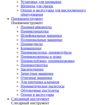
Установки для промывки
Шприцы для смазок
Опции и аксессуары для маслосменного
оборудования
Пневмоинструмент
Пневмоинструмент
Пневмогайковерты
Пневмотрещотки
Шлифовальные машинки
Полировальные машинки
Пневмодрели
Бормашинки
Пневмомолотки, пневмозубила
Пневмоножницы и ножи
Пневмолобзики, пневмоножовки
Пневмоотвертки
Заклепочники
Зачистные машинки
Отрезные машинки
Для притирки клапанов
Пневматические пылесосы
Обдувочные пистолеты
Опции и аксессуары
Слесарный инструмент
Слесарный инструмент