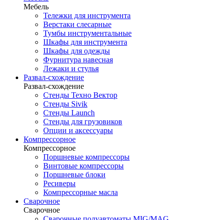
Мебель
Тележки для инструмента
Верстаки слесарные
Тумбы инструментальные
Шкафы для инструмента
Шкафы для одежды
Фурнитура навесная
Лежаки и стулья
Развал-схождение
Развал-схождение
Стенды Техно Вектор
Стенды Sivik
Стенды Launch
Стенды для грузовиков
Опции и аксессуары
Компрессорное
Компрессорное
Поршневые компрессоры
Винтовые компрессоры
Поршневые блоки
Ресиверы
Компрессорные масла
Сварочное
Сварочное
Сварочные полуавтоматы MIG/MAG