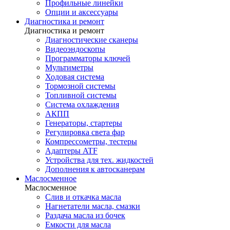
Профильные линейки
Опции и аксессуары
Диагностика и ремонт
Диагностика и ремонт
Диагностические сканеры
Видеоэндоскопы
Программаторы ключей
Мультиметры
Ходовая система
Тормозной системы
Топливной системы
Система охлаждения
АКПП
Генераторы, стартеры
Регулировка света фар
Компрессометры, тестеры
Адаптеры ATF
Устройства для тех. жидкостей
Дополнения к автосканерам
Маслосменное
Маслосменное
Слив и откачка масла
Нагнетатели масла, смазки
Раздача масла из бочек
Емкости для масла