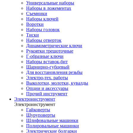
Универсальные наборы
Наборы в ложементах
Съемники
Наборы ключей
Воротки
Наборы головок
Тиски
Наборы отверток
Динамометрические ключи
Рукоятки трещоточные
Г-образные ключи
Наборы вставок-бит
Шарнирно-губцевый
Для восстановления резьбы
Электро-тех. работы
Выколотки, молотки, кувалды
Опции и аксессуары
Прочий инструмент
Электроинструмент
Электроинструмент
Гайковерты
Шуруповерты
Шлифовальные машинки
Полировальные машинки
Электрические болгарки