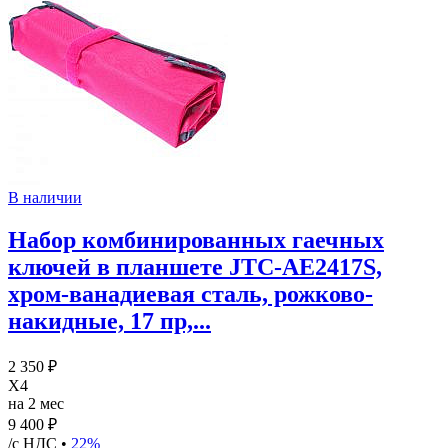
В наличии
Набор комбинированных гаечных
ключей в планшете JTC-AE2417S,
хром-ванадиевая сталь, рожково-
накидные, 17 пр,...
2 350 ₽
X4
на 2 мес
9 400 ₽
/с НДС •
22%