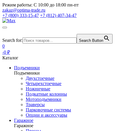
Режим работы:
С 10:00 до 18:00 пн-пт
zakaz@optima-trade.ru
+7 (800) 333-15-47
+7 (812) 407-34-47
Search for:
Search Button
0
-0 ₽
Каталог
Подъемники
Подъемники
Двухстоечные
Четырехстоечные
Ножничные
Подкатные колонны
Мотоподъемники
Траверсы
Парковочные системы
Опции и аксессуары
Гаражное
Гаражное
Прессы