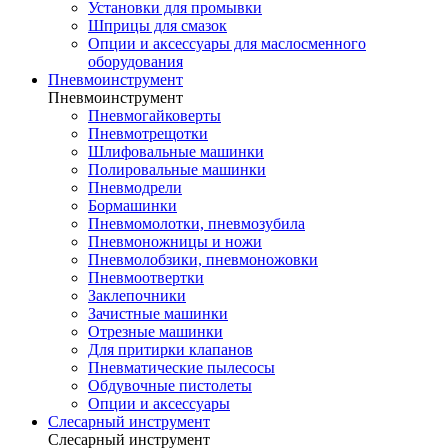
Установки для промывки
Шприцы для смазок
Опции и аксессуары для маслосменного
оборудования
Пневмоинструмент
Пневмоинструмент
Пневмогайковерты
Пневмотрещотки
Шлифовальные машинки
Полировальные машинки
Пневмодрели
Бормашинки
Пневмомолотки, пневмозубила
Пневмоножницы и ножи
Пневмолобзики, пневмоножовки
Пневмоотвертки
Заклепочники
Зачистные машинки
Отрезные машинки
Для притирки клапанов
Пневматические пылесосы
Обдувочные пистолеты
Опции и аксессуары
Слесарный инструмент
Слесарный инструмент