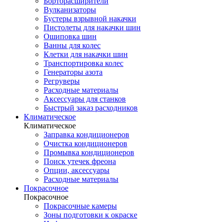
Борторасширители
Вулканизаторы
Бустеры взрывной накачки
Пистолеты для накачки шин
Ошиповка шин
Ванны для колес
Клетки для накачки шин
Транспортировка колес
Генераторы азота
Регруверы
Расходные материалы
Аксессуары для станков
Быстрый заказ расходников
Климатическое
Климатическое
Заправка кондиционеров
Очистка кондиционеров
Промывка кондиционеров
Поиск утечек фреона
Опции, аксессуары
Расходные материалы
Покрасочное
Покрасочное
Покрасочные камеры
Зоны подготовки к окраске