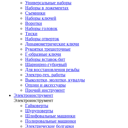
Универсальные наборы
Наборы в ложементах
Съемники
Наборы ключей
Воротки
Наборы головок
Тиски
Наборы отверток
Динамометрические ключи
Рукоятки трещоточные
Г-образные ключи
Наборы вставок-бит
Шарнирно-губцевый
Для восстановления резьбы
Электро-тех. работы
Выколотки, молотки, кувалды
Опции и аксессуары
Прочий инструмент
Электроинструмент
Электроинструмент
Гайковерты
Шуруповерты
Шлифовальные машинки
Полировальные машинки
Электрические болгарки