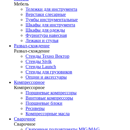
Мебель
Тележки для инструмента
Верстаки слесарные
Тумбы инструментальные
Шкафы для инструмента
Шкафы для одежды
Фурнитура навесная
Лежаки и стулья
Развал-схождение
Развал-схождение
Стенды Техно Вектор
Стенды Sivik
Стенды Launch
Стенды для грузовиков
Опции и аксессуары
Компрессорное
Компрессорное
Поршневые компрессоры
Винтовые компрессоры
Поршневые блоки
Ресиверы
Компрессорные масла
Сварочное
Сварочное
Сварочные полуавтоматы MIG/MAG