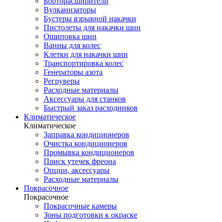
Борторасширители
Вулканизаторы
Бустеры взрывной накачки
Пистолеты для накачки шин
Ошиповка шин
Ванны для колес
Клетки для накачки шин
Транспортировка колес
Генераторы азота
Регруверы
Расходные материалы
Аксессуары для станков
Быстрый заказ расходников
Климатическое
Климатическое
Заправка кондиционеров
Очистка кондиционеров
Промывка кондиционеров
Поиск утечек фреона
Опции, аксессуары
Расходные материалы
Покрасочное
Покрасочное
Покрасочные камеры
Зоны подготовки к окраске