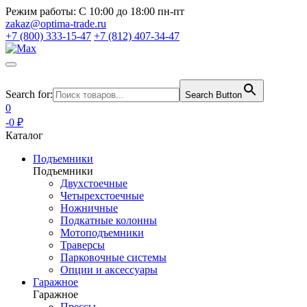
Режим работы:
С 10:00 до 18:00 пн-пт
zakaz@optima-trade.ru
+7 (800) 333-15-47
+7 (812) 407-34-47
Search for:
Search Button
0
-0 ₽
Каталог
Подъемники
Подъемники
Двухстоечные
Четырехстоечные
Ножничные
Подкатные колонны
Мотоподъемники
Траверсы
Парковочные системы
Опции и аксессуары
Гаражное
Гаражное
Прессы