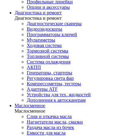
Профильные линейки
Опции и аксессуары
Диагностика и ремонт
Диагностика и ремонт
Диагностические сканеры
Видеоэндоскопы
Программаторы ключей
Мультиметры
Ходовая система
Тормозной системы
Топливной системы
Система охлаждения
АКПП
Генераторы, стартеры
Регулировка света фар
Компрессометры, тестеры
Адаптеры ATF
Устройства для тех. жидкостей
Дополнения к автосканерам
Маслосменное
Маслосменное
Слив и откачка масла
Нагнетатели масла, смазки
Раздача масла из бочек
Емкости для масла