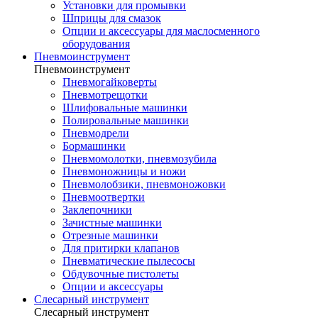
Установки для промывки
Шприцы для смазок
Опции и аксессуары для маслосменного
оборудования
Пневмоинструмент
Пневмоинструмент
Пневмогайковерты
Пневмотрещотки
Шлифовальные машинки
Полировальные машинки
Пневмодрели
Бормашинки
Пневмомолотки, пневмозубила
Пневмоножницы и ножи
Пневмолобзики, пневмоножовки
Пневмоотвертки
Заклепочники
Зачистные машинки
Отрезные машинки
Для притирки клапанов
Пневматические пылесосы
Обдувочные пистолеты
Опции и аксессуары
Слесарный инструмент
Слесарный инструмент