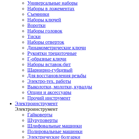
Универсальные наборы
Наборы в ложементах
Съемники
Наборы ключей
Воротки
Наборы головок
Тиски
Наборы отверток
Динамометрические ключи
Рукоятки трещоточные
Г-образные ключи
Наборы вставок-бит
Шарнирно-губцевый
Для восстановления резьбы
Электро-тех. работы
Выколотки, молотки, кувалды
Опции и аксессуары
Прочий инструмент
Электроинструмент
Электроинструмент
Гайковерты
Шуруповерты
Шлифовальные машинки
Полировальные машинки
Электрические болгарки