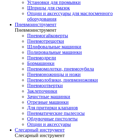
Установки для промывки
Шприцы для смазок
Опции и аксессуары для маслосменного
оборудования
Пневмоинструмент
Пневмоинструмент
Пневмогайковерты
Пневмотрещотки
Шлифовальные машинки
Полировальные машинки
Пневмодрели
Бормашинки
Пневмомолотки, пневмозубила
Пневмоножницы и ножи
Пневмолобзики, пневмоножовки
Пневмоотвертки
Заклепочники
Зачистные машинки
Отрезные машинки
Для притирки клапанов
Пневматические пылесосы
Обдувочные пистолеты
Опции и аксессуары
Слесарный инструмент
Слесарный инструмент