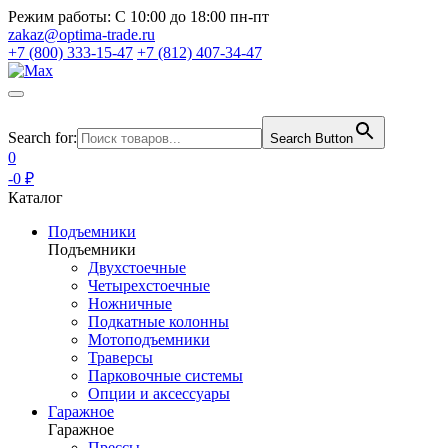
Режим работы:
С 10:00 до 18:00 пн-пт
zakaz@optima-trade.ru
+7 (800) 333-15-47
+7 (812) 407-34-47
Search for:
Search Button
0
-0 ₽
Каталог
Подъемники
Подъемники
Двухстоечные
Четырехстоечные
Ножничные
Подкатные колонны
Мотоподъемники
Траверсы
Парковочные системы
Опции и аксессуары
Гаражное
Гаражное
Прессы