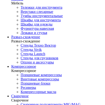
Мебель
Тележки для инструмента
Верстаки слесарные
Тумбы инструментальные
Шкафы для инструмента
Шкафы для одежды
Фурнитура навесная
Лежаки и стулья
Развал-схождение
Развал-схождение
Стенды Техно Вектор
Стенды Sivik
Стенды Launch
Стенды для грузовиков
Опции и аксессуары
Компрессорное
Компрессорное
Поршневые компрессоры
Винтовые компрессоры
Поршневые блоки
Ресиверы
Компрессорные масла
Сварочное
Сварочное
Сварочные полуавтоматы MIG/MAG