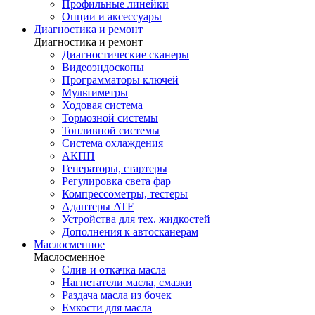
Профильные линейки
Опции и аксессуары
Диагностика и ремонт
Диагностика и ремонт
Диагностические сканеры
Видеоэндоскопы
Программаторы ключей
Мультиметры
Ходовая система
Тормозной системы
Топливной системы
Система охлаждения
АКПП
Генераторы, стартеры
Регулировка света фар
Компрессометры, тестеры
Адаптеры ATF
Устройства для тех. жидкостей
Дополнения к автосканерам
Маслосменное
Маслосменное
Слив и откачка масла
Нагнетатели масла, смазки
Раздача масла из бочек
Емкости для масла