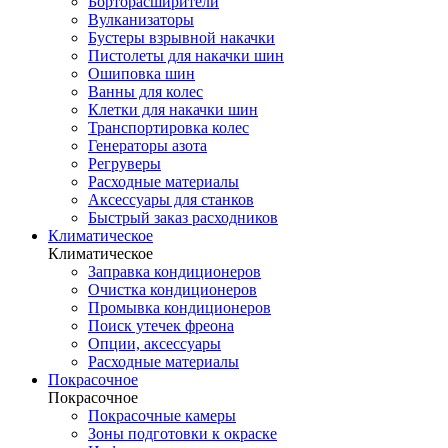
Борторасширители
Вулканизаторы
Бустеры взрывной накачки
Пистолеты для накачки шин
Ошиповка шин
Ванны для колес
Клетки для накачки шин
Транспортировка колес
Генераторы азота
Регруверы
Расходные материалы
Аксессуары для станков
Быстрый заказ расходников
Климатическое
Климатическое
Заправка кондиционеров
Очистка кондиционеров
Промывка кондиционеров
Поиск утечек фреона
Опции, аксессуары
Расходные материалы
Покрасочное
Покрасочное
Покрасочные камеры
Зоны подготовки к окраске