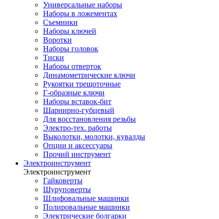
Универсальные наборы
Наборы в ложементах
Съемники
Наборы ключей
Воротки
Наборы головок
Тиски
Наборы отверток
Динамометрические ключи
Рукоятки трещоточные
Г-образные ключи
Наборы вставок-бит
Шарнирно-губцевый
Для восстановления резьбы
Электро-тех. работы
Выколотки, молотки, кувалды
Опции и аксессуары
Прочий инструмент
Электроинструмент
Электроинструмент
Гайковерты
Шуруповерты
Шлифовальные машинки
Полировальные машинки
Электрические болгарки