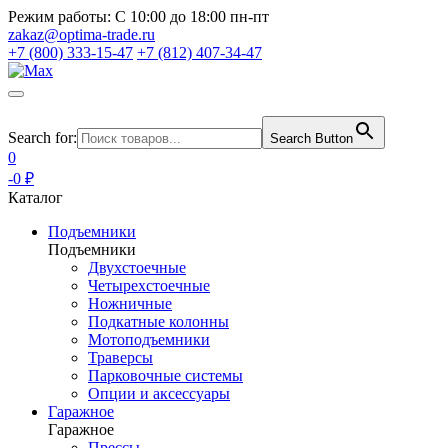
Режим работы:
С 10:00 до 18:00 пн-пт
zakaz@optima-trade.ru
+7 (800) 333-15-47
+7 (812) 407-34-47
Search for:
Search Button
0
-0 ₽
Каталог
Подъемники
Подъемники
Двухстоечные
Четырехстоечные
Ножничные
Подкатные колонны
Мотоподъемники
Траверсы
Парковочные системы
Опции и аксессуары
Гаражное
Гаражное
Прессы