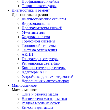
Профильные линейки
Опции и аксессуары
Диагностика и ремонт
Диагностика и ремонт
Диагностические сканеры
Видеоэндоскопы
Программаторы ключей
Мультиметры
Ходовая система
Тормозной системы
Топливной системы
Система охлаждения
АКПП
Генераторы, стартеры
Регулировка света фар
Компрессометры, тестеры
Адаптеры ATF
Устройства для тех. жидкостей
Дополнения к автосканерам
Маслосменное
Маслосменное
Слив и откачка масла
Нагнетатели масла, смазки
Раздача масла из бочек
Емкости для масла