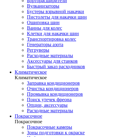
Борторасширители
Вулканизаторы
Бустеры взрывной накачки
Пистолеты для накачки шин
Ошиповка шин
Ванны для колес
Клетки для накачки шин
Транспортировка колес
Генераторы азота
Регруверы
Расходные материалы
Аксессуары для станков
Быстрый заказ расходников
Климатическое
Климатическое
Заправка кондиционеров
Очистка кондиционеров
Промывка кондиционеров
Поиск утечек фреона
Опции, аксессуары
Расходные материалы
Покрасочное
Покрасочное
Покрасочные камеры
Зоны подготовки к окраске