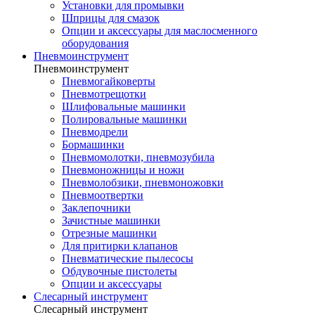
Установки для промывки
Шприцы для смазок
Опции и аксессуары для маслосменного
оборудования
Пневмоинструмент
Пневмоинструмент
Пневмогайковерты
Пневмотрещотки
Шлифовальные машинки
Полировальные машинки
Пневмодрели
Бормашинки
Пневмомолотки, пневмозубила
Пневмоножницы и ножи
Пневмолобзики, пневмоножовки
Пневмоотвертки
Заклепочники
Зачистные машинки
Отрезные машинки
Для притирки клапанов
Пневматические пылесосы
Обдувочные пистолеты
Опции и аксессуары
Слесарный инструмент
Слесарный инструмент