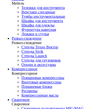
Мебель
Тележки для инструмента
Верстаки слесарные
Тумбы инструментальные
Шкафы для инструмента
Шкафы для одежды
Фурнитура навесная
Лежаки и стулья
Развал-схождение
Развал-схождение
Стенды Техно Вектор
Стенды Sivik
Стенды Launch
Стенды для грузовиков
Опции и аксессуары
Компрессорное
Компрессорное
Поршневые компрессоры
Винтовые компрессоры
Поршневые блоки
Ресиверы
Компрессорные масла
Сварочное
Сварочное
Сварочные полуавтоматы MIG/MAG