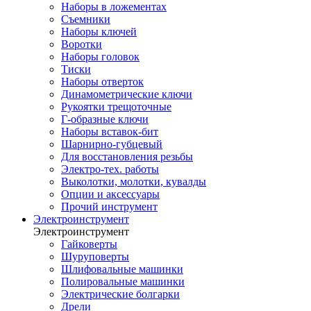
Наборы в ложементах
Съемники
Наборы ключей
Воротки
Наборы головок
Тиски
Наборы отверток
Динамометрические ключи
Рукоятки трещоточные
Г-образные ключи
Наборы вставок-бит
Шарнирно-губцевый
Для восстановления резьбы
Электро-тех. работы
Выколотки, молотки, кувалды
Опции и аксессуары
Прочий инструмент
Электроинструмент
Электроинструмент
Гайковерты
Шуруповерты
Шлифовальные машинки
Полировальные машинки
Электрические болгарки
Дрели