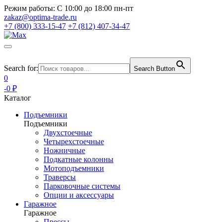
Режим работы:
С 10:00 до 18:00 пн-пт
zakaz@optima-trade.ru
+7 (800) 333-15-47
+7 (812) 407-34-47
Search for:
Search Button
0
-0 ₽
Каталог
Подъемники
Подъемники
Двухстоечные
Четырехстоечные
Ножничные
Подкатные колонны
Мотоподъемники
Траверсы
Парковочные системы
Опции и аксессуары
Гаражное
Гаражное
Прессы