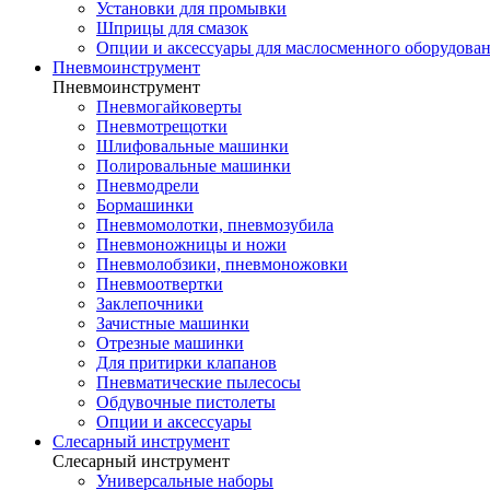
Установки для промывки
Шприцы для смазок
Опции и аксессуары для маслосменного оборудова
Пневмоинструмент
Пневмоинструмент
Пневмогайковерты
Пневмотрещотки
Шлифовальные машинки
Полировальные машинки
Пневмодрели
Бормашинки
Пневмомолотки, пневмозубила
Пневмоножницы и ножи
Пневмолобзики, пневмоножовки
Пневмоотвертки
Заклепочники
Зачистные машинки
Отрезные машинки
Для притирки клапанов
Пневматические пылесосы
Обдувочные пистолеты
Опции и аксессуары
Слесарный инструмент
Слесарный инструмент
Универсальные наборы