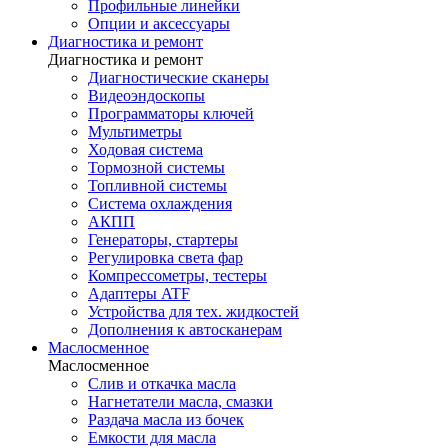
Профильные линейки
Опции и аксессуары
Диагностика и ремонт
Диагностика и ремонт
Диагностические сканеры
Видеоэндоскопы
Программаторы ключей
Мультиметры
Ходовая система
Тормозной системы
Топливной системы
Система охлаждения
АКПП
Генераторы, стартеры
Регулировка света фар
Компрессометры, тестеры
Адаптеры ATF
Устройства для тех. жидкостей
Дополнения к автосканерам
Маслосменное
Маслосменное
Слив и откачка масла
Нагнетатели масла, смазки
Раздача масла из бочек
Емкости для масла