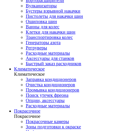
Борторасширители
Вулканизаторы
Бустеры взрывной накачки
Пистолеты для накачки шин
Ошиповка шин
Ванны для колес
Клетки для накачки шин
Транспортировка колес
Генераторы азота
Регруверы
Расходные материалы
Аксессуары для станков
Быстрый заказ расходников
Климатическое
Климатическое
Заправка кондиционеров
Очистка кондиционеров
Промывка кондиционеров
Поиск утечек фреона
Опции, аксессуары
Расходные материалы
Покрасочное
Покрасочное
Покрасочные камеры
Зоны подготовки к окраске