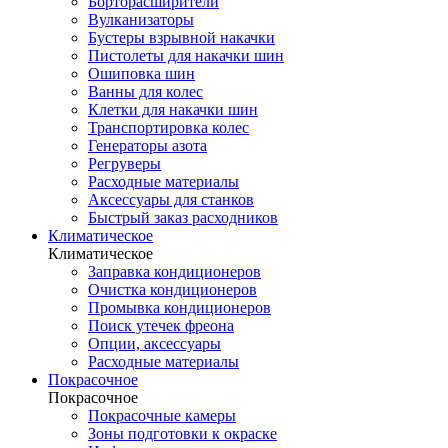
Борторасширители
Вулканизаторы
Бустеры взрывной накачки
Пистолеты для накачки шин
Ошиповка шин
Ванны для колес
Клетки для накачки шин
Транспортировка колес
Генераторы азота
Регруверы
Расходные материалы
Аксессуары для станков
Быстрый заказ расходников
Климатическое
Климатическое
Заправка кондиционеров
Очистка кондиционеров
Промывка кондиционеров
Поиск утечек фреона
Опции, аксессуары
Расходные материалы
Покрасочное
Покрасочное
Покрасочные камеры
Зоны подготовки к окраске