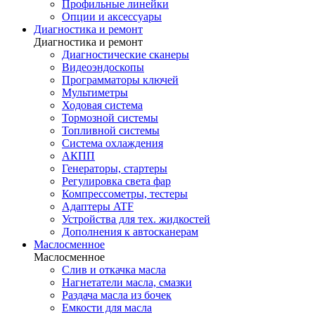
Профильные линейки
Опции и аксессуары
Диагностика и ремонт
Диагностика и ремонт
Диагностические сканеры
Видеоэндоскопы
Программаторы ключей
Мультиметры
Ходовая система
Тормозной системы
Топливной системы
Система охлаждения
АКПП
Генераторы, стартеры
Регулировка света фар
Компрессометры, тестеры
Адаптеры ATF
Устройства для тех. жидкостей
Дополнения к автосканерам
Маслосменное
Маслосменное
Слив и откачка масла
Нагнетатели масла, смазки
Раздача масла из бочек
Емкости для масла