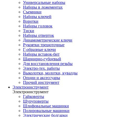
Универсальные наборы
Наборы в ложементах
Съемники
Наборы ключей
Воротки
Наборы головок
Тиски
Наборы отверток
Динамометрические ключи
Рукоятки трещоточные
Г-образные ключи
Наборы вставок-бит
Шарнирно-губцевый
Для восстановления резьбы
Электро-тех. работы
Выколотки, молотки, кувалды
Опции и аксессуары
Прочий инструмент
Электроинструмент
Электроинструмент
Гайковерты
Шуруповерты
Шлифовальные машинки
Полировальные машинки
Электрические болгарки