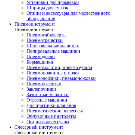
Установки для промывки
Шприцы для смазок
Опции и аксессуары для маслосменного
оборудования
Пневмоинструмент
Пневмоинструмент
Пневмогайковерты
Пневмотрещотки
Шлифовальные машинки
Полировальные машинки
Пневмодрели
Бормашинки
Пневмомолотки, пневмозубила
Пневмоножницы и ножи
Пневмолобзики, пневмоножовки
Пневмоотвертки
Заклепочники
Зачистные машинки
Отрезные машинки
Для притирки клапанов
Пневматические пылесосы
Обдувочные пистолеты
Опции и аксессуары
Слесарный инструмент
Слесарный инструмент