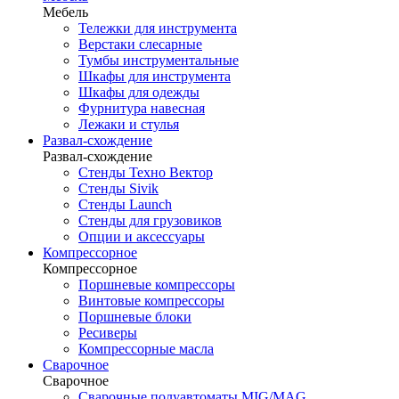
Мебель
Тележки для инструмента
Верстаки слесарные
Тумбы инструментальные
Шкафы для инструмента
Шкафы для одежды
Фурнитура навесная
Лежаки и стулья
Развал-схождение
Развал-схождение
Стенды Техно Вектор
Стенды Sivik
Стенды Launch
Стенды для грузовиков
Опции и аксессуары
Компрессорное
Компрессорное
Поршневые компрессоры
Винтовые компрессоры
Поршневые блоки
Ресиверы
Компрессорные масла
Сварочное
Сварочное
Сварочные полуавтоматы MIG/MAG