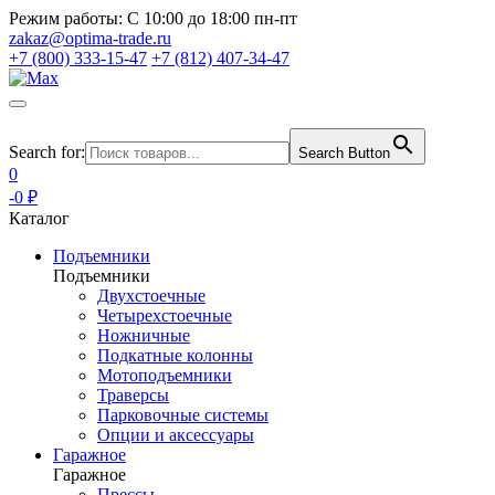
Режим работы:
С 10:00 до 18:00 пн-пт
zakaz@optima-trade.ru
+7 (800) 333-15-47
+7 (812) 407-34-47
Search for:
Search Button
0
-0 ₽
Каталог
Подъемники
Подъемники
Двухстоечные
Четырехстоечные
Ножничные
Подкатные колонны
Мотоподъемники
Траверсы
Парковочные системы
Опции и аксессуары
Гаражное
Гаражное
Прессы