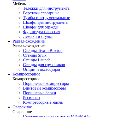
Мебель
Тележки для инструмента
Верстаки слесарные
Тумбы инструментальные
Шкафы для инструмента
Шкафы для одежды
Фурнитура навесная
Лежаки и стулья
Развал-схождение
Развал-схождение
Стенды Техно Вектор
Стенды Sivik
Стенды Launch
Стенды для грузовиков
Опции и аксессуары
Компрессорное
Компрессорное
Поршневые компрессоры
Винтовые компрессоры
Поршневые блоки
Ресиверы
Компрессорные масла
Сварочное
Сварочное
Сварочные полуавтоматы MIG/MAG