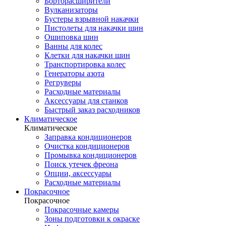
Борторасширители
Вулканизаторы
Бустеры взрывной накачки
Пистолеты для накачки шин
Ошиповка шин
Ванны для колес
Клетки для накачки шин
Транспортировка колес
Генераторы азота
Регруверы
Расходные материалы
Аксессуары для станков
Быстрый заказ расходников
Климатическое
Климатическое
Заправка кондиционеров
Очистка кондиционеров
Промывка кондиционеров
Поиск утечек фреона
Опции, аксессуары
Расходные материалы
Покрасочное
Покрасочное
Покрасочные камеры
Зоны подготовки к окраске