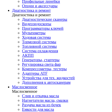
Профильные линейки
Опции и аксессуары
Диагностика и ремонт
Диагностика и ремонт
Диагностические сканеры
Видеоэндоскопы
Программаторы ключей
Мультиметры
Ходовая система
Тормозной системы
Топливной системы
Система охлаждения
АКПП
Генераторы, стартеры
Регулировка света фар
Компрессометры, тестеры
Адаптеры ATF
Устройства для тех. жидкостей
Дополнения к автосканерам
Маслосменное
Маслосменное
Слив и откачка масла
Нагнетатели масла, смазки
Раздача масла из бочек
Емкости для масла