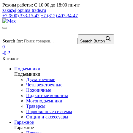
Режим работы:
С 10:00 до 18:00 пн-пт
zakaz@optima-trade.ru
+7 (800) 333-15-47
+7 (812) 407-34-47
Search for:
Search Button
0
-0 ₽
Каталог
Подъемники
Подъемники
Двухстоечные
Четырехстоечные
Ножничные
Подкатные колонны
Мотоподъемники
Траверсы
Парковочные системы
Опции и аксессуары
Гаражное
Гаражное
Прессы