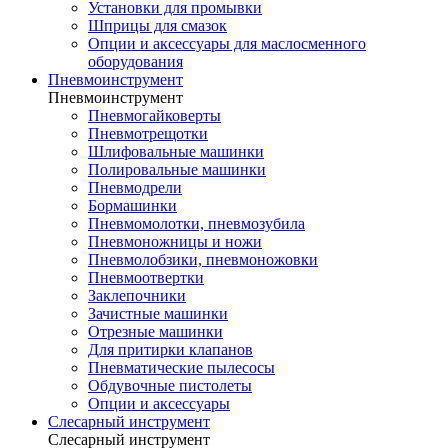
Установки для промывки
Шприцы для смазок
Опции и аксессуары для маслосменного
оборудования
Пневмоинструмент
Пневмоинструмент
Пневмогайковерты
Пневмотрещотки
Шлифовальные машинки
Полировальные машинки
Пневмодрели
Бормашинки
Пневмомолотки, пневмозубила
Пневмоножницы и ножи
Пневмолобзики, пневмоножовки
Пневмоотвертки
Заклепочники
Зачистные машинки
Отрезные машинки
Для притирки клапанов
Пневматические пылесосы
Обдувочные пистолеты
Опции и аксессуары
Слесарный инструмент
Слесарный инструмент