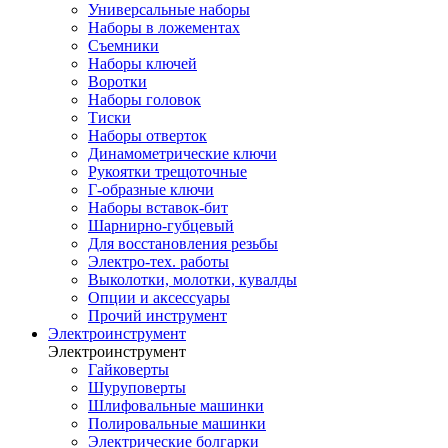
Универсальные наборы
Наборы в ложементах
Съемники
Наборы ключей
Воротки
Наборы головок
Тиски
Наборы отверток
Динамометрические ключи
Рукоятки трещоточные
Г-образные ключи
Наборы вставок-бит
Шарнирно-губцевый
Для восстановления резьбы
Электро-тех. работы
Выколотки, молотки, кувалды
Опции и аксессуары
Прочий инструмент
Электроинструмент
Электроинструмент
Гайковерты
Шуруповерты
Шлифовальные машинки
Полировальные машинки
Электрические болгарки