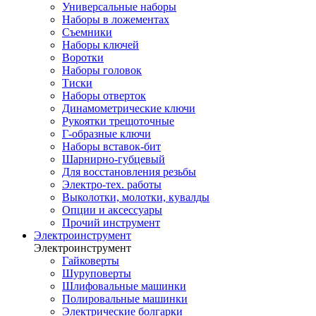
Универсальные наборы
Наборы в ложементах
Съемники
Наборы ключей
Воротки
Наборы головок
Тиски
Наборы отверток
Динамометрические ключи
Рукоятки трещоточные
Г-образные ключи
Наборы вставок-бит
Шарнирно-губцевый
Для восстановления резьбы
Электро-тех. работы
Выколотки, молотки, кувалды
Опции и аксессуары
Прочий инструмент
Электроинструмент
Электроинструмент
Гайковерты
Шуруповерты
Шлифовальные машинки
Полировальные машинки
Электрические болгарки