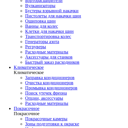
Борторасширители
Вулканизаторы
Бустеры взрывной накачки
Пистолеты для накачки шин
Ошиповка шин
Ванны для колес
Клетки для накачки шин
Транспортировка колес
Генераторы азота
Регруверы
Расходные материалы
Аксессуары для станков
Быстрый заказ расходников
Климатическое
Климатическое
Заправка кондиционеров
Очистка кондиционеров
Промывка кондиционеров
Поиск утечек фреона
Опции, аксессуары
Расходные материалы
Покрасочное
Покрасочное
Покрасочные камеры
Зоны подготовки к окраске