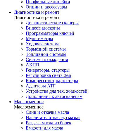
Профильные линейки
Опции и аксессуары
Диагностика и ремонт
Диагностика и ремонт
Диагностические сканеры
Видеоэндоскопы
Программаторы ключей
Мультиметры
Ходовая система
Тормозной системы
Топливной системы
Система охлаждения
АКПП
Генераторы, стартеры
Регулировка света фар
Компрессометры, тестеры
Адаптеры ATF
Устройства для тех. жидкостей
Дополнения к автосканерам
Маслосменное
Маслосменное
Слив и откачка масла
Нагнетатели масла, смазки
Раздача масла из бочек
Емкости для масла