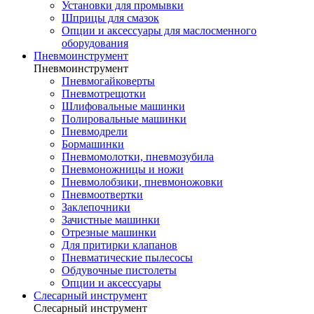
Установки для промывки
Шприцы для смазок
Опции и аксессуары для маслосменного
оборудования
Пневмоинструмент
Пневмоинструмент
Пневмогайковерты
Пневмотрещотки
Шлифовальные машинки
Полировальные машинки
Пневмодрели
Бормашинки
Пневмомолотки, пневмозубила
Пневмоножницы и ножи
Пневмолобзики, пневмоножовки
Пневмоотвертки
Заклепочники
Зачистные машинки
Отрезные машинки
Для притирки клапанов
Пневматические пылесосы
Обдувочные пистолеты
Опции и аксессуары
Слесарный инструмент
Слесарный инструмент