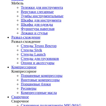
Мебель
Тележки для инструмента
Верстаки слесарные
Тумбы инструментальные
Шкафы для инструмента
Шкафы для одежды
Фурнитура навесная
Лежаки и стулья
Развал-схождение
Развал-схождение
Стенды Техно Вектор
Стенды Sivik
Стенды Launch
Стенды для грузовиков
Опции и аксессуары
Компрессорное
Компрессорное
Поршневые компрессоры
Винтовые компрессоры
Поршневые блоки
Ресиверы
Компрессорные масла
Сварочное
Сварочное
Сварочные полуавтоматы MIG/MAG