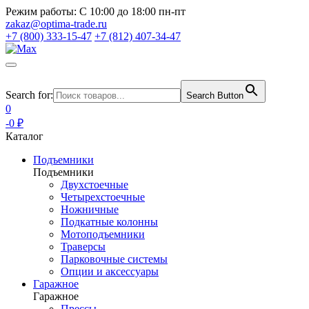
Режим работы:
С 10:00 до 18:00 пн-пт
zakaz@optima-trade.ru
+7 (800) 333-15-47
+7 (812) 407-34-47
Search for:
Search Button
0
-0 ₽
Каталог
Подъемники
Подъемники
Двухстоечные
Четырехстоечные
Ножничные
Подкатные колонны
Мотоподъемники
Траверсы
Парковочные системы
Опции и аксессуары
Гаражное
Гаражное
Прессы